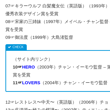
07☞キラーウルフ 白髪魔女伝（英語版）（1993年）
優秀衣装デザイン賞を受賞
08☞宋家の三姉妹（1997年）メイベル・チャン監督
賞を受賞
09☞御法度（1999年）大島渚監督
（サイト内リンク）
10☞
HERO
（2003年）チャン・イーモウ監督 –
賞を受賞
11☞
LOVERS
（2004年）チャン・イーモウ監督
12☞レストレス〜中天〜（英語版）（2006年）チ
13☞呉清源〜極みの棋譜〜（2007年）ティエン・