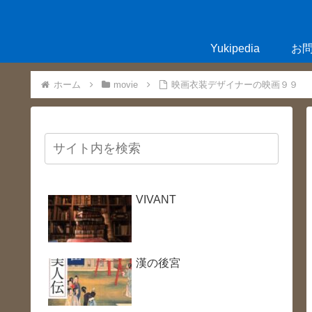
Yukipedia
お
ホーム
movie
映画衣装デザイナーの映画９９
VIVANT
漢の後宮