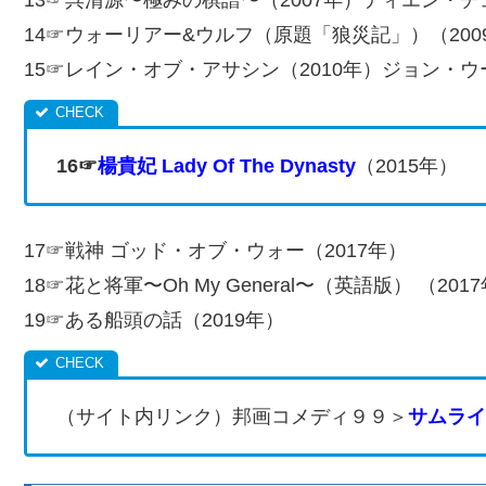
14☞ウォーリアー&ウルフ（原題「狼災記」）（20
15☞レイン・オブ・アサシン（2010年）ジョン・ウー
16☞
楊貴妃 Lady Of The Dynasty
（2015年）
17☞戦神 ゴッド・オブ・ウォー（2017年）
18☞花と将軍〜Oh My General〜（英語版） （201
19☞ある船頭の話（2019年）
（サイト内リンク）邦画コメディ９９＞
サムライ