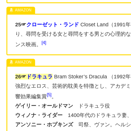
25☞
クローゼット・ランド
Closet Land（
り、尋問を受ける女と尋問をする男との心理的な
4
ンス映画。
26☞
ドラキュラ
Bram Stoker’s Dracul
強烈なエロス、芸術的耽美を特徴とし、アカデミ
5
響効果編集賞
。
ゲイリー・オールドマン
ドラキュラ役
ウィノナ・ライダー
1400年代のドラキュラ妻
アンソニー・ホプキンズ
司祭、ヴァン。ヘルシ