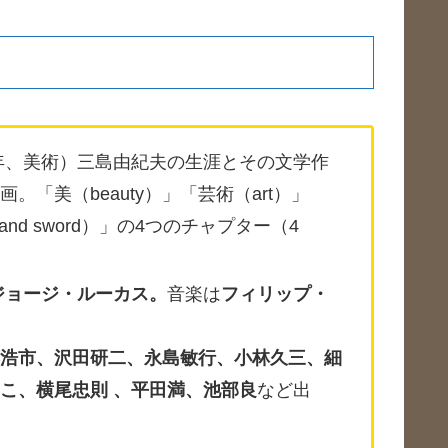
5年、美術）三島由紀夫の生涯とその文学作
「美（beauty）」「芸術（art）」
n and sword）」の4つのチャプター（4
ジョージ・ルーカス。
音楽は
フィリップ・
浩市、沢田研二、永島敏行、小林久三、
細
こ、横尾忠則 、平田満、
池部良
など出