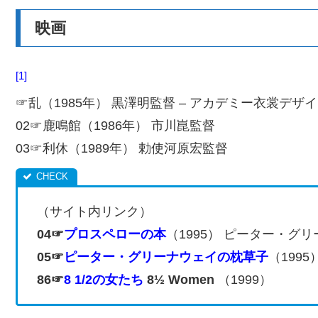
映画
1
☞乱（1985年） 黒澤明監督 – アカデミー衣裳デザイン
02☞鹿鳴館（1986年） 市川崑監督
03☞利休（1989年） 勅使河原宏監督
（サイト内リンク）
0
4☞
プロスペローの本
（1995） ピーター・グ
05☞
ピーター・グリーナウェイの枕草子
（199
86☞
8 1/2の女たち
8½ Women
（1999）