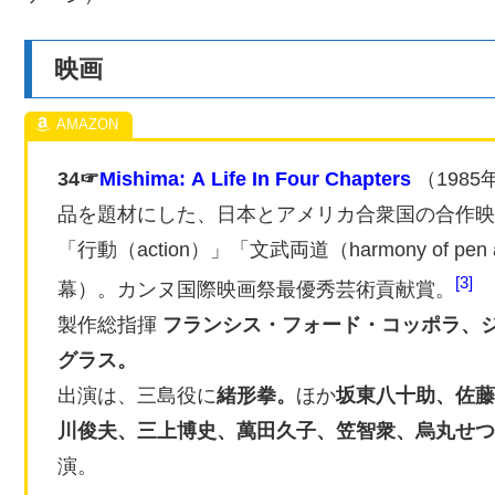
映画
34☞
Mishima: A Life In Four Chapters
（198
品を題材にした、日本とアメリカ合衆国の合作映画。
「行動（action）」「文武両道（harmony of pe
3
幕）。カンヌ国際映画祭最優秀芸術貢献賞。
製作総指揮
フランシス・フォード・コッポラ、
グラス。
出演は、三島役に
緒形拳。
ほか
坂東八十助、佐藤
川俊夫、
三上博史、
萬田久子、
笠智衆、
烏丸せつ
演。