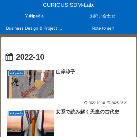
CURIOUS SDM-Lab.
Yukipedia
お問い合わせ
Business Design & Project Management Laboratry
Note to self
2022-10
山岸涼子
Yukipedia
2022.10.10
2025.03.21
女系で読み解く天皇の古代史
Yukipedia