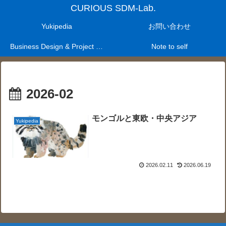
CURIOUS SDM-Lab.
Yukipedia
お問い合わせ
Business Design & Project Management Laboratry
Note to self
2026-02
モンゴルと東欧・中央アジア
Yukipedia
2026.02.11
2026.06.19