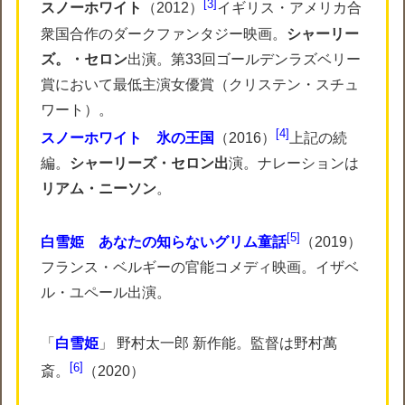
3
スノーホワイト
（2012）
イギリス・アメリカ合
衆国合作のダークファンタジー映画。
シャーリー
ズ。・セロン
出演。第33回ゴールデンラズベリー
賞において最低主演女優賞（クリステン・スチュ
ワート）。
4
スノーホワイト 氷の王国
（2016）
上記の続
編。
シャーリーズ・セロン出
演。ナレーションは
リアム・ニーソン
。
5
白雪姫 あなたの知らないグリム童話
（2019）
フランス・ベルギーの官能コメディ映画。イザベ
ル・ユペール出演。
「
白雪姫
」 野村太一郎 新作能。監督は野村萬
6
斎。
（2020）