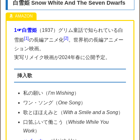
白雪姫 Snow White And The Seven Dwarfs
1☞白雪姫
（1937）グリム童話で知られている白
1
2
雪姫
の長編アニメ化
。世界初の長編アニメー
ション映画。
実写リメイク映画が2024年春に公開予定。
挿入歌
私の願い（
I’m Wishing
）
ワン・ソング（
One Song
）
歌とほほえみと（
With a Smile and a Song
）
口笛ふいて働こう（
Whistle While You
Work
）