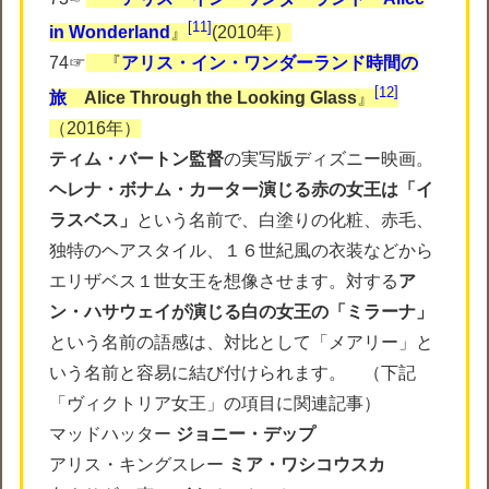
11
in Wonderland
』
(2010年）
74☞
『
アリス・イン・ワンダーランド時間の
12
旅
Alice Through the Looking Glass
』
（2016年）
ティム・バートン監督
の実写版ディズニー映画。
ヘレナ・ボナム・カーター演じる赤の女王は「イ
ラスベス」
という名前で、白塗りの化粧、赤毛、
独特のヘアスタイル、１６世紀風の衣装などから
エリザベス１世女王を想像させます。対する
ア
ン・ハサウェイが演じる白の女王の「ミラーナ」
という名前の語感は、対比として「メアリー」と
いう名前と容易に結び付けられます。 （下記
「ヴィクトリア女王」の項目に関連記事）
マッドハッター
ジョニー・デップ
アリス・キングスレー
ミア・ワシコウスカ