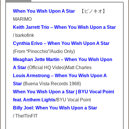
When You Wish Upon A Star
【ピノキオ】
MARIMO
Keith Jarrett Trio – When You Wish Upon a Star
/ barkofink
Cynthia Erivo – When You Wish Upon A Star
(From “Pinocchio”/Audio Only)
Meaghan Jette Martin – When You Wish Upon
A Star
(Official HQ Video)Matt Charles
Louis Armstrong – When You Wish Upon A
Star
(Buena Vista Records 1968)
When You Wish Upon a Star | BYU Vocal Point
feat. Anthem Lights
/BYU Vocal Point
Billy Joel: When You Wish Upon a Star
/ TheITinFIT