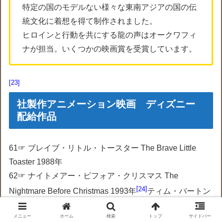
特定の国のモデルない様々な東南アジアの国の伝
統文化に着想を得て制作されました。
ヒロインと行動を共にする龍の声はオークワフィ
ナが担当。いくつかの映画賞を受賞しています。
23
社製作アニメーション映画 ディズニー
配給作品
61☞ ブレイブ・リトル・トースター The Brave Little
Toaster 1988年
62☞ ナイトメアー・ビフォア・クリスマス The
24
Nightmare Before Christmas 1993年
ティム・バートン
原作原案。
メニュー
ホーム
検索
トップ
サイドバー
63☞ ジャイアント・ピーチ James and the Giant Peach