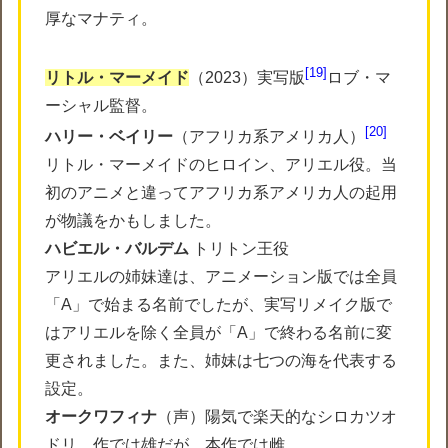
厚なマナティ。
19
リトル・マーメイド
（2023）実写版
ロブ・マ
ーシャル監督。
20
ハリー・ベイリー
（アフリカ系アメリカ人）
リトル・マーメイドのヒロイン、アリエル役。当
初のアニメと違ってアフリカ系アメリカ人の起用
が物議をかもしました。
ハビエル・バルデム
トリトン王役
アリエルの姉妹達は、アニメーション版では全員
「A」で始まる名前でしたが、実写リメイク版で
はアリエルを除く全員が「A」で終わる名前に変
更されました。また、姉妹は七つの海を代表する
設定。
オークワフィナ
（声）陽気で楽天的なシロカツオ
ドリ。作では雄だが、本作では雌。