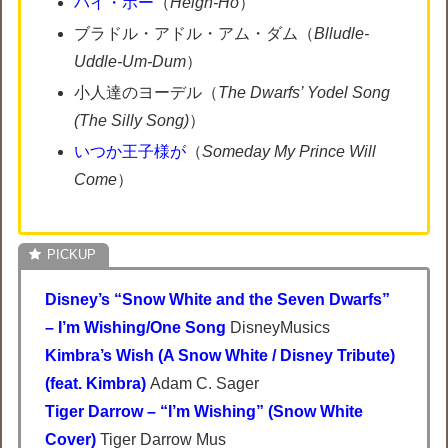
ハイ・ホー
（
Heigh-Ho
）
ブラドル・アドル・アム・ダム（
Blludle-
Uddle-Um-Dum
）
小人達のヨーデル（
The Dwarfs’ Yodel Song
(The Silly Song
)
）
いつか王子様が
（
Someday My Prince Will
Come
）
Disney’s “Snow White and the Seven Dwarfs”
– I’m Wishing/One Song
DisneyMusics
Kimbra’s Wish (A Snow White / Disney Tribute)
(feat. Kimbra)
Adam C. Sager
Tiger Darrow – “I’m Wishing” (Snow White
Cover)
Tiger Darrow Mus