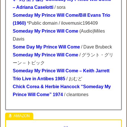
– Adriana Caselotti
/ sora
Someday My Prince Will Come/Bill Evans Trio
(1960)
*Public domain / ilovemusic196409
Someday My Prince Will Come
(Audio)Miles
Davis
Some Day My Prince Will Come
/ Dave Brubeck
Someday My Prince Will Come
/ グラント・グリ
ーン – トピック
Someday My Prince Will Come – Keith Jarrett
Trio Live in Antibes 1985
/ おむど
Chick Corea & Herbie Hancock “Someday My
Prince Will Come” 1974
/ cleantones