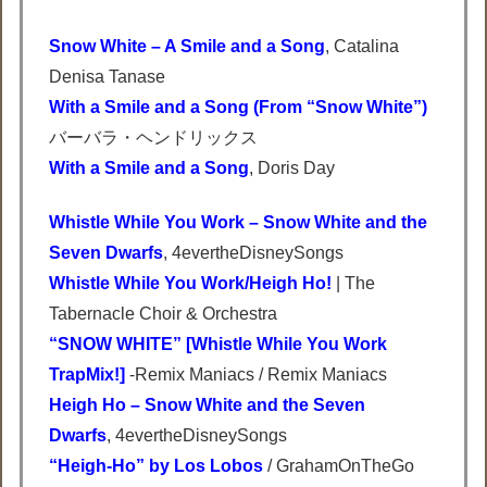
Snow White – A Smile and a Song
, Catalina
Denisa Tanase
With a Smile and a Song (From “Snow White”)
バーバラ・ヘンドリックス
With a Smile and a Song
, Doris Day
Whistle While You Work – Snow White and the
Seven Dwarfs
, 4evertheDisneySongs
Whistle While You Work/Heigh Ho!
| The
Tabernacle Choir & Orchestra
“SNOW WHITE” [Whistle While You Work
TrapMix!]
-Remix Maniacs / Remix Maniacs
Heigh Ho – Snow White and the Seven
Dwarfs
, 4evertheDisneySongs
“Heigh-Ho” by Los Lobos
/ GrahamOnTheGo