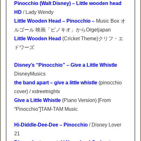
Pinocchio (Walt Disney) – Little wooden head
HD
/ Lady Wendy
Little Wooden Head – Pinocchio –
Music Box オ
ルゴール 映画「ピノキオ」からOrgeljapan
Little Wooden Head
(Cricket Theme)クリフ・エ
ドワーズ
Disney’s “Pinocchio” – Give a Little Whistle
DisneyMusics
the band apart – give a little whistle
(pinocchio
cover) / xstreetnightx
Give a Little Whistle
(Piano Version) [From
“Pinocchio”]TAM-TAM Music
Hi-Diddle-Dee-Dee – Pinocchio
/ Disney Lover
21