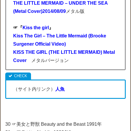
THE LITTLE MERMAID – UNDER THE SEA
(Metal Cover)2014/08/09
メタル版
☞『
Kiss the girl
』
Kiss The Girl – The Little Mermaid (Brooke
Surgener Official Video)
KISS THE GIRL (THE LITTLE MERMAID) Metal
Cover
メタルバージョン
（サイト内リンク）
人魚
30 ☞美女と野獣 Beauty and the Beast 1991年