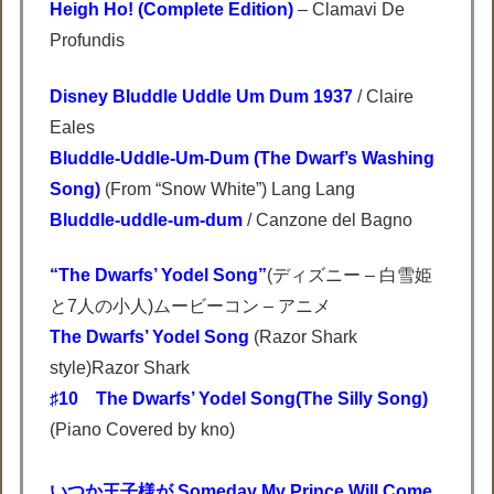
Heigh Ho! (Complete Edition)
– Clamavi De
Profundis
Disney Bluddle Uddle Um Dum 1937
/ Claire
Eales
Bluddle-Uddle-Um-Dum (The Dwarf’s Washing
Song)
(From “Snow White”) Lang Lang
Bluddle-uddle-um-dum
/ Canzone del Bagno
“The Dwarfs’ Yodel Song”
(ディズニー – 白雪姫
と7人の小人)ムービーコン – アニメ
The Dwarfs’ Yodel Song
(Razor Shark
style)Razor Shark
♯10 The Dwarfs’ Yodel Song(The Silly Song)
(Piano Covered by kno)
いつか王子様が Someday My Prince Will Come