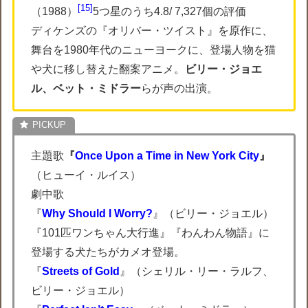
15
（1988）
5つ星のうち4.8/ 7,327個の評価
ディケンズの『オリバー・ツイスト』を原作に、
舞台を1980年代のニューヨークに、登場人物を猫
や犬に移し替えた翻案アニメ。
ビリー・ジョエ
ル、ベット・ミドラー
らが声の出演。
主題歌
『
Once Upon a Time in New York City
』
（ヒューイ・ルイス）
劇中歌
『
Why Should I Worry?
』（ビリー・ジョエル）
『101匹ワンちゃん大行進』『わんわん物語』に
登場する犬たちがカメオ登場。
『
Streets of Gold
』（シェリル・リー・ラルフ、
ビリー・ジョエル）