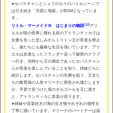
➤セバスチャンとシェフのルイのバトルシーンで
は引き続き「天国と地獄」がBGMとなっていま
す。
18
リトル・マーメイドⅢ はじまりの物語
アリ
エルが陸の世界に憧れる前のアトランティカでは
女妻を失った悲しみからトリトン王が音楽を禁止
し、娘たちにも厳格な生活を強いています。アリ
エルは友達なったフランダー追って秘密のクラブ
へ行き、当時から王の側近であったセバスチャン
らが音楽を楽しんでいることを知り、姉妹たちに
紹介します。セバスチャンの失脚を狙う、王女た
ちの教育係の人魚マリーナに密告され逃亡します
が、平原で見つけた母のオルゴールを王に渡す
と、アトランティカに音楽が戻ります。
➤姉妹や音楽好きの海の生き物それぞれの個性を
丁寧に描いています。マリーナのパートナーは温