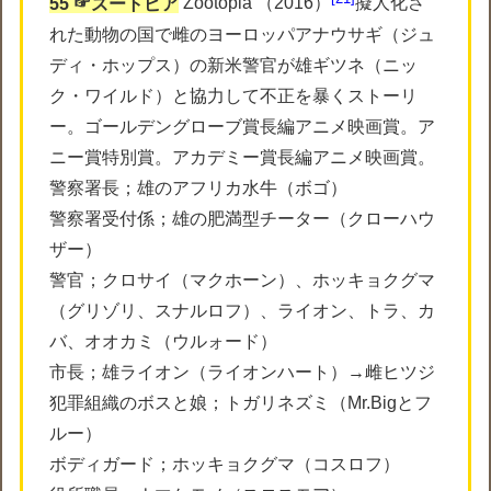
55 ☞ズートピア
Zootopia （2016）
擬人化さ
れた動物の国で雌のヨーロッパアナウサギ（ジュ
ディ・ホップス）の新米警官が雄ギツネ（ニッ
ク・ワイルド）と協力して不正を暴くストーリ
ー。ゴールデングローブ賞長編アニメ映画賞。ア
ニー賞特別賞。アカデミー賞長編アニメ映画賞。
警察署長；雄のアフリカ水牛（ボゴ）
警察署受付係；雄の肥満型チーター（クローハウ
ザー）
警官；クロサイ（マクホーン）、ホッキョクグマ
（グリゾリ、スナルロフ）、ライオン、トラ、カ
バ、オオカミ（ウルォード）
市長；雄ライオン（ライオンハート）→雌ヒツジ
犯罪組織のボスと娘；トガリネズミ（Mr.Bigとフ
ルー）
ボディガード；ホッキョクグマ（コスロフ）