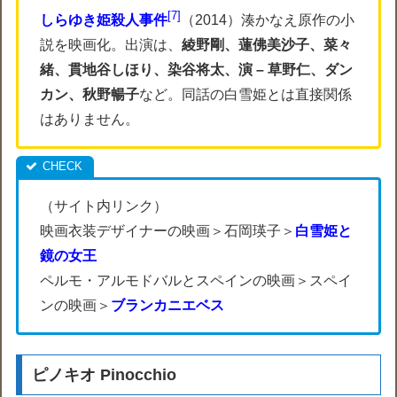
7
しらゆき姫殺人事件
（2014）湊かなえ原作の小
説を映画化。出演は、
綾野剛、蓮佛美沙子、菜々
緒、貫地谷しほり、染谷将太、演 – 草野仁、ダン
カン、秋野暢子
など。同話の白雪姫とは直接関係
はありません。
（サイト内リンク）
映画衣装デザイナーの映画＞石岡瑛子＞
白雪姫と
鏡の女王
ペルモ・アルモドバルとスペインの映画＞スペイ
ンの映画＞
ブランカニエベス
ピノキオ Pinocchio