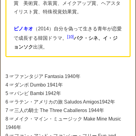
賞 美術賞、衣装賞、メイクアップ賞、ヘアスタ
イリスト賞、特殊視覚効果賞。
ピノキオ
（2014）自分を偽って生きる青年が恋愛
10
で成長する韓国ドラマ。
パク・シネ、イ・ジ
ョンソク
出演。
3 ☞ファンタジア Fantasia 1940年
4 ☞ダンボ Dumbo 1941年
5 ☞バンビ Bambi 1942年
6 ☞ラテン・アメリカの旅 Saludos Amigos1942年
7 ☞三人の騎士 The Three Caballeros 1944年
8 ☞メイク・マイン・ミュージック Make Mine Music
1946年
9 ☞ファン・アンド・ファンシー・フリー Fun and