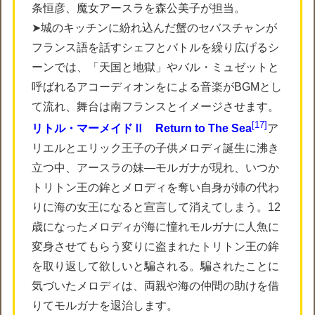
条恒彦、魔女アースラを森公美子が担当。
➤城のキッチンに紛れ込んだ蟹のセバスチャンが
フランス語を話すシェフとバトルを繰り広げるシ
ーンでは、「天国と地獄」やバル・ミュゼットと
呼ばれるアコーディオンをによる音楽がBGMとし
て流れ、舞台は南フランスとイメージさせます。
17
リトル・マーメイドⅡ Return to The Sea
ア
リエルとエリック王子の子供メロディ誕生に沸き
立つ中、アースラの妹―モルガナが現れ、いつか
トリトン王の鉾とメロディを奪い自身が姉の代わ
りに海の女王になると宣言して消えてしまう。12
歳になったメロディが海に憧れモルガナに人魚に
変身させてもらう変りに盗まれたトリトン王の鉾
を取り返して欲しいと騙される。騙されたことに
気づいたメロディは、両親や海の仲間の助けを借
りてモルガナを退治します。