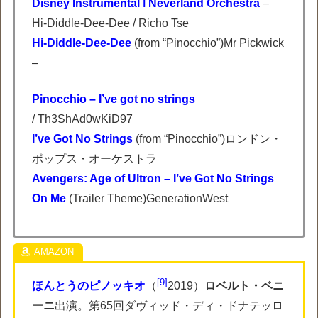
Disney Instrumental ǀ Neverland Orchestra
–
Hi-Diddle-Dee-Dee / Richo Tse
Hi-Diddle-Dee-Dee
(from “Pinocchio”)Mr Pickwick
–
Pinocchio – I’ve got no strings
/ Th3ShAd0wKiD97
I’ve Got No Strings
(from “Pinocchio”)ロンドン・
ポップス・オーケストラ
Avengers: Age of Ultron – I’ve Got No Strings
On Me
(Trailer Theme)GenerationWest
9
ほんとうのピノッキオ
（
2019）
ロベルト・ベニ
ーニ
出演。第65回ダヴィッド・ディ・ドナテッロ