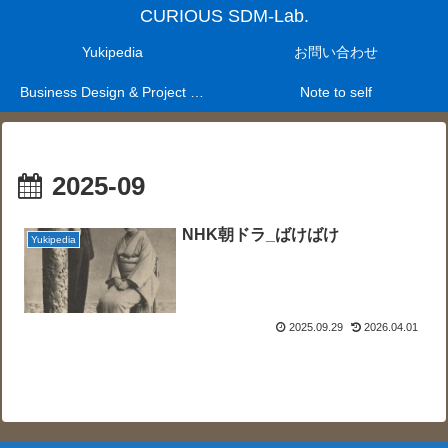
CURIOUS SDM-Lab.
Yukipedia
お問い合わせ
Business Design & Project Management Laboratry
Note to self
2025-09
NHK朝ドラ_ばけばけ
Yukipedia
2025.09.29
2026.04.01