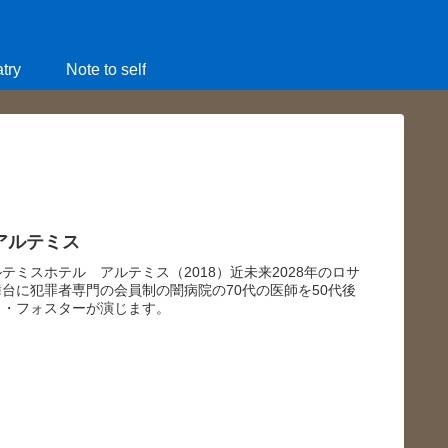
try
Note to self
アルテミス
テミスホテル アルテミス（2018）近未来2028年のロサ
台に犯罪者専門の会員制の闇病院の70代の医師を50代後
ィ・フォスターが演じます。