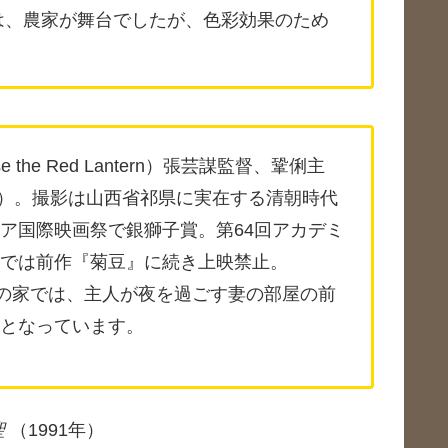
は、農家が舞台でしたが、色彩効果のため
 the Red Lantern）
張芸謀監督、鞏俐主
90）。撮影は山西省祁県に実在する清朝時代
ア国際映画祭で銀獅子賞。第64回アカデミ
では前作『菊豆』に続き上映禁止。
豪の家では、主人が夜を過ごす妻の部屋の前
となっています。
聖
（1991年）