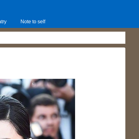
try
Note to self