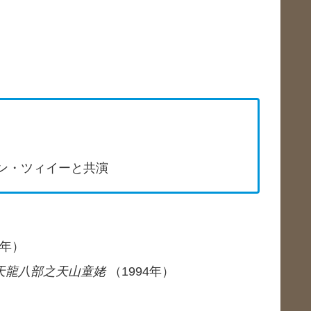
）
ャン・ツィイーと共演
4年）
天龍八部之天山童姥
（1994年）