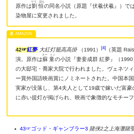
りう ほん
原作は
劉恒
の同名小説（原題『伏羲伏羲』）で
染物屋に変更されました。
4
42☞
紅夢
大紅灯籠高高掛
（1991）
（英題 Raise
スー トン
演。
原作は
蘇童
の小説『妻妾成群 紅夢』（19
の大邸宅・喬家大院で行われました。
ヴェネツィ
ー賞外国語映画賞にノミネートされた。中国本国
実家が没落し、第4夫人として19歳で嫁いだ富
に赤い提灯が掲げられ、映画で象徴的なモチーフ
43☞ゴッド・ギャンブラー3
賭侠2之上海灘賭