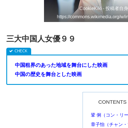
CookieKiki - 投稿者
https://commons.wikimedia.org/
三大中国人女優９９
中国租界のあった地域を舞台にした映画
中国の歴史を舞台とした映画
CONTENTS
鞏 俐（コン・リ
章子怡（チャン・