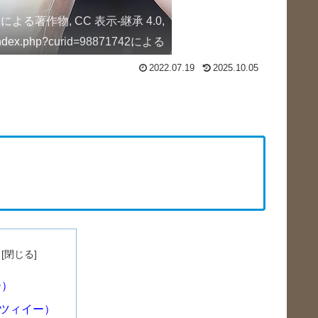
自身による著作物, CC 表示-継承 4.0,
w/index.php?curid=98871742による
2022.07.19
2025.10.05
ー）
ツィイー）