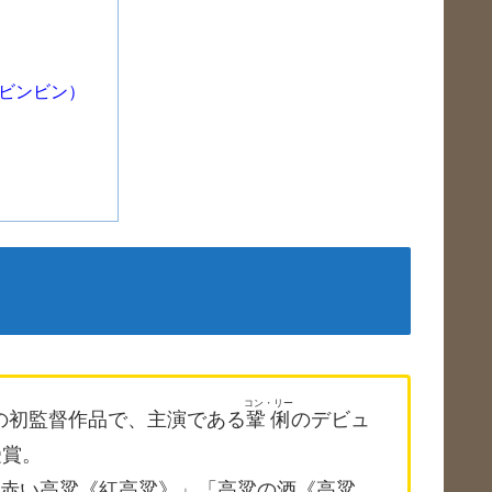
ビンビン）
コン・リー
の初監督作品で、主演である
鞏俐
のデビュ
受賞。
赤い高粱《紅高粱》」「高粱の酒《高粱