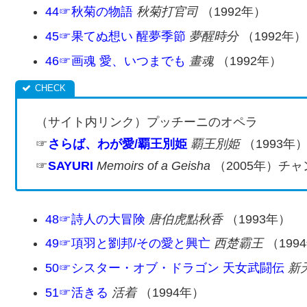
44☞秋菊の物語
秋菊打官司
（1992年）
45☞果てぬ想い 醒夢季節
夢醒時分
（1992年）
46☞画魂 愛、いつまでも
畫魂
（1992年）
（サイト内リンク）プッチーニのオペラ
☞
さらば、わが愛/覇王別姫
覇王別姫
（1993年
☞
SAYURI
Memoirs of a Geisha
（2005年）チ
48☞詩人の大冒険
唐伯虎點秋香
（1993年）
49☞項羽と劉邦/その愛と興亡
西楚霸王
（199
50☞シスター・オブ・ドラゴン 天女武闘伝
新
51☞活きる
活着
（1994年）