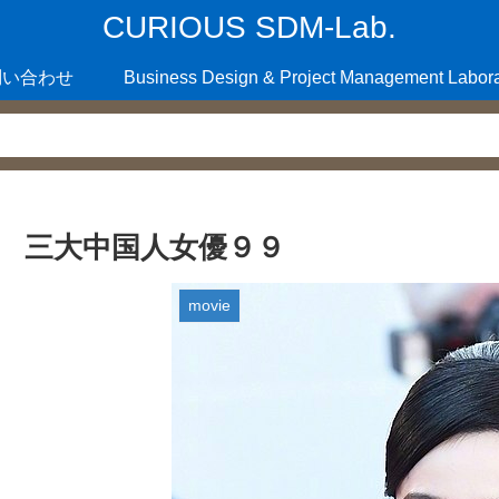
CURIOUS SDM-Lab.
問い合わせ
Business Design & Project Management Labora
三大中国人女優９９
movie