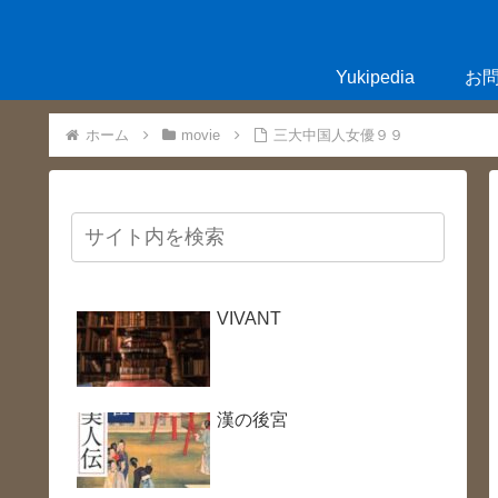
Yukipedia
お
ホーム
movie
三大中国人女優９９
VIVANT
漢の後宮