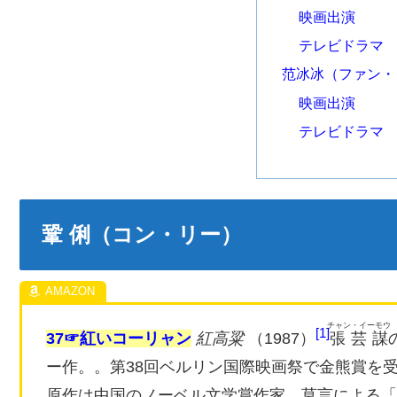
映画出演
テレビドラマ
范冰冰（ファン・
映画出演
テレビドラマ
鞏 俐（コン・リー）
チャン・イーモウ
1
37☞紅いコーリャン
紅高粱
（1987）
張芸謀
ー作。。第38回ベルリン国際映画祭で金熊賞を
原作は中国のノーベル文学賞作家、莫言による「