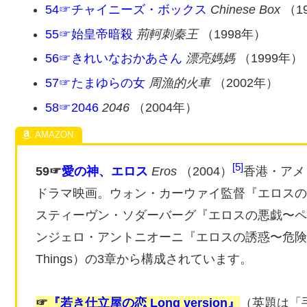
54☞チャイニーズ・ボックス
Chinese Box
（1
55☞始皇帝暗殺
荊軻刺秦王
（1998年）
56☞きれいなおかあさん
漂亮媽媽
（1999年）
57☞たまゆらの女
周漁的火車
（2002年）
58☞2046
2046
（2004年）
5
59☞
愛の神、エロス
Eros
（2004）
香港・アメ
ドラマ映画。ウォン・カーウァイ監督『エロスの純
スティーヴン・ソダーバーグ『エロスの悪戯〜ペンロー
ンジェロ・アントニオーニ『エロスの誘惑〜危険な道筋』（T
Things）の3章から構成されています。
☞
『若き仕立屋の恋 Long version』
（英題は「