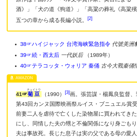
酒》」「犬の道《狗道》」「高粱の葬礼《高粱殯
2
五つの章から成る長編小説。
38☞ハイジャック 台湾海峡緊急指令
代號美洲
39☞続・西太后
一代妖后
（1989年）
40☞テラコッタ・ウォリア 秦俑
古今大戰秦俑
チュイトウ
3
41☞
菊豆
（1990）
画。張芸謀・楊鳳良監督、
第43回カンヌ国際映画祭ルイス・ブニュエル賞受
前妻二人を虐待で亡くした染物屋に買われてきた
にし、同情した夫の甥と不倫関係になり身ごもり
夫は事故死。長じた息子は実の父である母の愛人