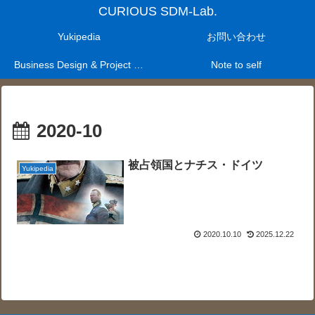
CURIOUS SDM-Lab.
Yukipedia
お問い合わせ
Business Design & Project Management Laboratry
Note to self
2020-10
被占領国とナチス・ドイツ
Yukipedia
2020.10.10
2025.12.22