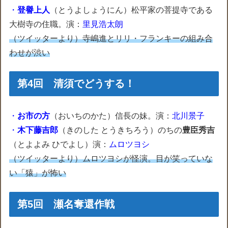
・
登譽上人
（とうよしょうにん）松平家の菩提寺である
大樹寺の住職。演：
里見浩太朗
（ツイッターより）寺嶋進とリリ・フランキーの組み合
わせが渋い
第4回 清須でどうする！
・
お市の方
（おいちのかた）信長の妹。演：
北川景子
・
木下藤吉郎
（きのした とうきちろう）のちの
豊臣秀吉
（とよよみ ひでよし）演：
ムロツヨシ
（ツイッターより）ムロツヨシが怪演。目が笑っていな
い「猿」が怖い
第5回 瀬名奪還作戦