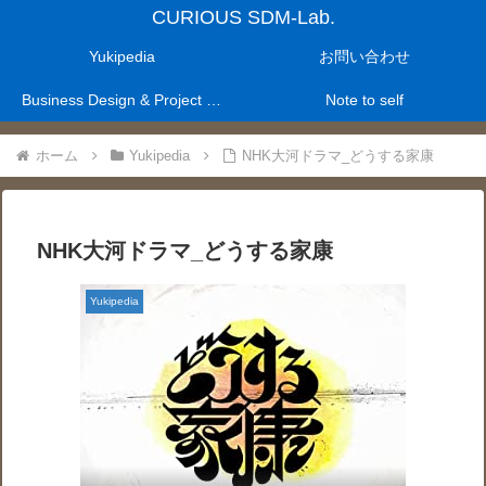
CURIOUS SDM-Lab.
Yukipedia
お問い合わせ
Business Design & Project Management Laboratry
Note to self
ホーム
Yukipedia
NHK大河ドラマ_どうする家康
NHK大河ドラマ_どうする家康
Yukipedia