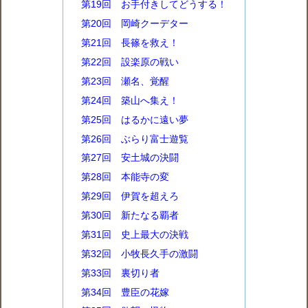
第19回 お手付きしてどうする！
第20回 岡崎クーデター
第21回 長篠を救え！
第22回 設楽原の戦い
第23回 瀬名、覚醒
第24回 築山へ集え！
第25回 はるかに遠い夢
第26回 ぶらり富士遊覧
第27回 安土城の決闘
第28回 本能寺の変
第29回 伊賀を超えろ
第30回 新たなる覇者
第31回 史上最大の決戦
第32回 小牧長久手の激闘
第33回 裏切り者
第34回 豊臣の花嫁