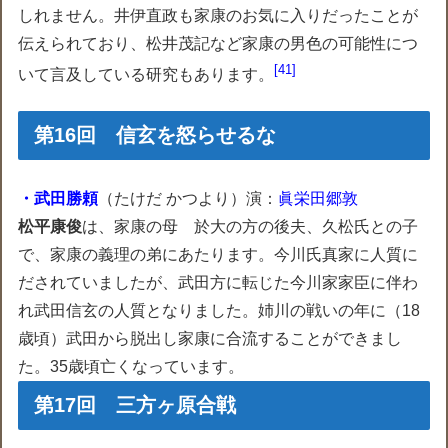
しれません。井伊直政も家康のお気に入りだったことが
伝えられており、松井茂記など家康の男色の可能性につ
41
いて言及している研究もあります。
第16回 信玄を怒らせるな
・武田勝頼
（たけだ かつより）演：
眞栄田郷敦
松平康俊
は、家康の母 於大の方の後夫、久松氏との子
で、家康の義理の弟にあたります。今川氏真家に人質に
だされていましたが、武田方に転じた今川家家臣に伴わ
れ武田信玄の人質となりました。姉川の戦いの年に（18
歳頃）武田から脱出し家康に合流することができまし
た。35歳頃亡くなっています。
第17回 三方ヶ原合戦