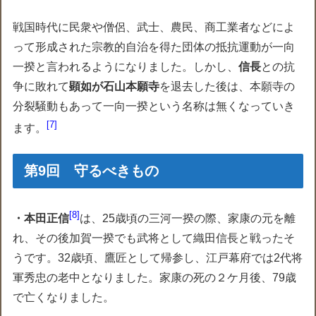
戦国時代に民衆や僧侶、武士、農民、商工業者などによ
って形成された宗教的自治を得た団体の抵抗運動が一向
一揆と言われるようになりました。しかし、
信長
との抗
争に敗れて
顕如が石山本願寺
を退去した後は、本願寺の
分裂騒動もあって一向一揆という名称は無くなっていき
7
ます。
第9回 守るべきもの
8
・本田正信
は、25歳頃の三河一揆の際、家康の元を離
れ、その後加賀一揆でも武将として織田信長と戦ったそ
うです。32歳頃、鷹匠として帰参し、江戸幕府では2代将
軍秀忠の老中となりました。家康の死の２ケ月後、79歳
で亡くなりました。