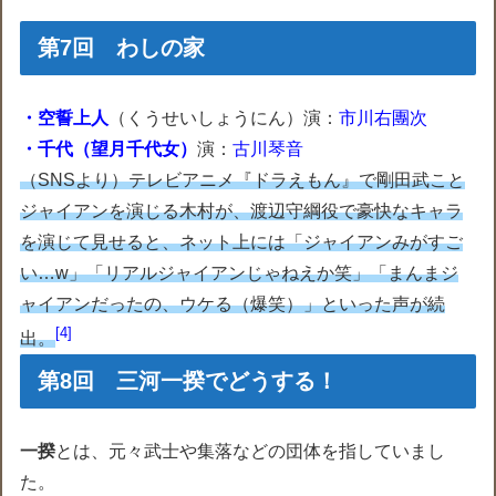
第7回 わしの家
・空誓上人
（くうせいしょうにん）演：
市川右團次
・千代（望月千代女）
演：
古川琴音
（SNSより）テレビアニメ『ドラえもん』で剛田武こと
ジャイアンを演じる木村が、渡辺守綱役で豪快なキャラ
を演じて見せると、ネット上には「ジャイアンみがすご
い…w」「リアルジャイアンじゃねえか笑」「まんまジ
ャイアンだったの、ウケる（爆笑）」といった声が続
4
出。
第8回 三河一揆でどうする！
一揆
とは、元々武士や集落などの団体を指していまし
た。