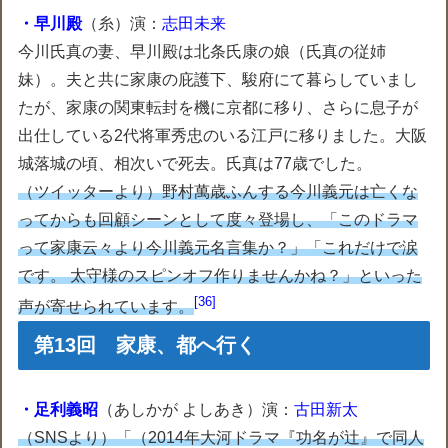
・早川殿
（糸）演：
志田未来
今川氏真の妻、早川殿は北条氏康の娘（氏真の従姉
妹）。夫と共に家康の庇護下、駿府にて暮らしていまし
たが、家康の関東転封を機に京都に移り、さらに息子が
出仕している2代将軍秀忠のいる江戸に移りました。大阪
城落城の頃、相次いで死去。氏真は77歳でした。
（ツイッターより）野村萬歳ふんする今川義元は亡くな
ってからも回顧シーンとして度々登場し、「このドラマ
って家康云々より今川義元名言集か？」「これだけで涙
です。 太守様のスピンオフ作りませんかね？」といった
36
声が寄せられています。
第13回 家康、都へ行く
・足利義昭
（あしかが よしあき）演：
古田新太
（SNSより）「（2014年大河ドラマ『功名が辻』で同人