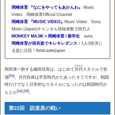
岡崎体育 『なにをやってもあかんわ』
Music
Video 岡崎体育Official Channel
岡崎体育 『MUSIC VIDEO』
Music Video Sony
Music (Japan)チャンネル登録者数 236万人
MONKEY MAJIK × 岡崎体育 / 留学生
avex
岡崎体育が浴衣姿でキレキレダンス
！1人3役演じ
る姿に注目！fieldcasterjapan
さやかき
岡田准一扮する織田信長は、はじめて
月代
スタイルで登
53
場
。月代自体は平安時代かたあったそうですが、戦闘
時だけでなく日常的なスタイルになったのは戦国時代か
54
,
55
らとか
。
第22回 設楽原の戦い