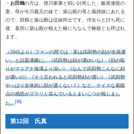
・お
田鶴
の方は、徳川家康と戦い討死した、飯尾連龍の
妻。母が今川義元の妹で、築山殿の母と義姉妹にあたる
ので、田鶴と築山殿は従妹同士です。侍女らと討ち死に
後、墓所に築山殿が植えた椿にちなんで椿姫とも呼ばれ
ます。
（SNSより）ファンの間では「実は武田勢の顔が全員濃
い」と話題沸騰に。《武田勢は顔が濃ゆいな》《顔の彫
りがマリアナ海溝より深い》《なんで武田勢こんなに顔
が濃いの》《そう言われると武田勢顔が濃い》《武田勢
やっぱり全体的に顔が濃くない？》など、ナイスな着眼
点の感想がズラリと並んでいるとまいじつが報じまし
35
た。
第12回 氏真