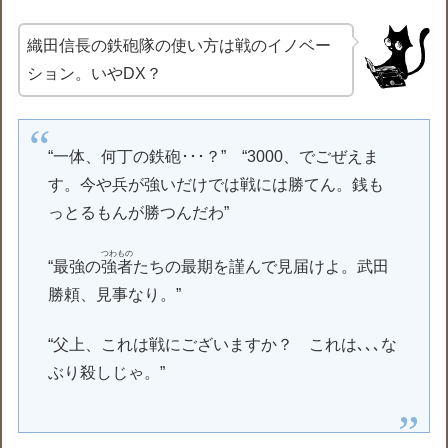
織田信長の鉄砲隊の使い方は戦のイノベー
ション。いやDX？
“一体、何丁の鉄砲･･･？” “3000、でごぜえま
す。今や兵が強いだけでは戦には勝てん。銭も
っとるもんが勝つんだわ”
つわもの
“最強の
強者
たちの最期を謹んで見届けよ。武田
勝頼、見事なり。”
“父上、これは戦にございますか？ これは､､､な
ぶり殺しじゃ。”