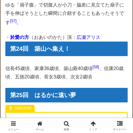
ゆる「扇子腹」で切腹人が小刀・脇差に見立てた扇子に
手を伸ばそうとした瞬間に介錯することもあったそうで
57
す
。
・
於愛の方
（おあいのかた）演：
広瀬アリス
第24回 築山へ集え！
58
信長45歳頃、家康36歳頃、築山殿40歳頃
、信康20歳
頃、五徳20歳頃、長女3歳頃、次女2歳頃
第25回 はるかに遠い夢
築山殿無残
(講談社文庫) 阿井景子 (著) 5つ星のう
ち3.3/ 4個の評価
メニュー
ホーム
検索
トップ
サイドバー