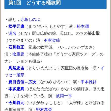
第1回 どうする桶狭間
・語り：
寺島しのぶ
・
松平元康
（まつだいら もとやす）演：
松本潤
・
瀬名
（せな）関口氏純の娘。母は巴。のちの
築山殿
（つきやまどの）演：
有村架純
・
石川数正
元康の教育係。（いしかわ かずまさ）
演：
松重豊
（本編終了後の「どうする家康ツアーズ」の
ナレーションも担当）
・
鳥居忠吉
（とりい ただよし）家臣団の長老格 演：
イ
ッセー尾形
・
夏目𠮷信→広次
（なつめ ひろつぐ）演：
甲本雅裕
・
本多忠真
（ほんだ ただざね）かなりの酒好き。甥の忠
勝には手を焼いている。演：
波岡一喜
・
今川義元
（いまがわ よしもと）「太守様」と呼ばれる
今川家当主。演：
野村萬斎