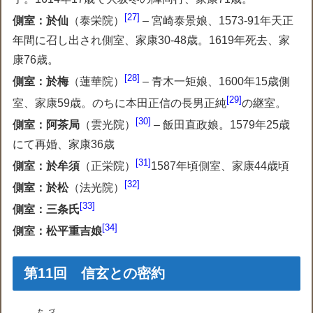
27
側室：於仙
（泰栄院）
– 宮崎泰景娘、1573-91年天正
年間に召し出され側室、家康30-48歳。1619年死去、家
康76歳。
28
側室：於梅
（蓮華院）
– 青木一矩娘、1600年15歳側
29
室、家康59歳。のちに本田正信の長男正純
の継室。
30
側室：阿茶局
（雲光院）
– 飯田直政娘。1579年25歳
にて再婚、家康36歳
31
側室：於牟須
（正栄院）
1587年頃側室、家康44歳頃
32
側室：於松
（法光院）
33
側室：三条氏
34
側室：松平重吉娘
第11回 信玄との密約
たづ