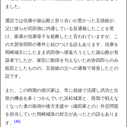
ました。
通説では信康や築山殿と折り合いが悪かった五徳姫が、
父に彼らが武田側に内通している旨通報したことを受
け、家康が信康母子を処断したと言われていますが、こ
の大賀弥四郎の事件と結びつける説もあります。信康を
岡崎城主にしたまま武田側へ寝返ろうとした築山殿が首
謀者でしたが、家臣に動揺を与えないため弥四郎らのみ
処罰としたものの、五徳姫の父への通報で発覚したとの
説です。
また、この時期の徳川家は、常に前線で活躍し武功と出
世の機会を多くつかんでいた浜松城派と、怪我で戦えな
くなった者の面倒や後方支援や（織田家との）外交問題
を担当していた岡崎城派の対立があったとの説もありま
46
す。