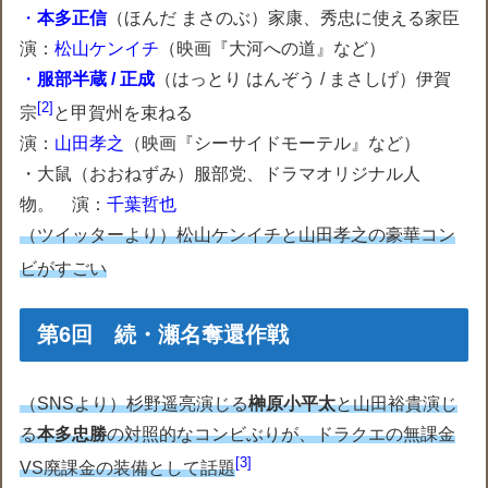
・
本多正信
（ほんだ まさのぶ）家康、秀忠に使える家臣
演：
松山ケンイチ
（映画『大河への道』など）
・
服部半蔵 / 正成
（はっとり はんぞう / まさしげ）伊賀
2
宗
と甲賀州を束ねる
演：
山田孝之
（映画『シーサイドモーテル』など）
・大鼠（おおねずみ）服部党、ドラマオリジナル人
物。 演：
千葉哲也
（ツイッターより）松山ケンイチと山田孝之の豪華コン
ビがすごい
第6回 続・瀬名奪還作戦
（SNSより）杉野遥亮演じる
榊原小平太
と山田裕貴演じ
る
本多忠勝
の対照的なコンビぶりが、ドラクエの無課金
3
VS廃課金の装備として話題