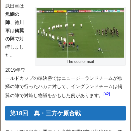
武田軍は
魚鱗の
陣
、徳川
軍は
鶴翼
の陣
で対
峙しまし
た。
The courier mail
2019年ワ
ールドカップの準決勝ではニュージーランドチームが魚
鱗の陣で行ったハカに対して、イングランドチームは鶴
42
翼の陣で対峙し物議をかもした例があります。
第18回 真・三方ケ原合戦