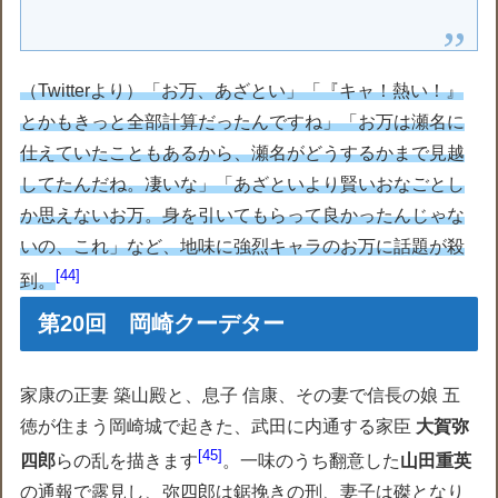
（Twitterより）「お万、あざとい」「『キャ！熱い！』
とかもきっと全部計算だったんですね」「お万は瀬名に
仕えていたこともあるから、瀬名がどうするかまで見越
してたんだね。凄いな」「あざといより賢いおなごとし
か思えないお万。身を引いてもらって良かったんじゃな
いの、これ」など、地味に強烈キャラのお万に話題が殺
44
到。
第20回 岡崎クーデター
家康の正妻 築山殿と、息子 信康、その妻で信長の娘 五
徳が住まう岡崎城で起きた、武田に内通する家臣
大賀弥
45
四郎
らの乱を描きます
。一味のうち翻意した
山田重英
の通報で露見し、弥四郎は鋸挽きの刑、妻子は磔となり