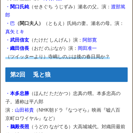
・
関口氏純
（せきぐち うじずみ）瀬名の父。演：
渡部篤
郎
・巴
（関口夫人）
（ともえ）氏純の妻。瀬名の母。演：
真矢ミキ
・
武田信玄
（たけだ しんげん）演：
阿部寛
・
織田信長
（おだ のぶなが）演：
岡田准一
（ツイッターより）寺嶋しのぶは後の春日局か？
第2回 兎と狼
・
本多忠勝
（ほんだ ただかつ）忠真の甥。本多忠高の
子。通称は平八郎
演：
山田裕貴
（NHK朝ドラ『なつぞら』映画『嘘八百
京町ロワイヤル』など）
・
鵜殿長照
（うどの ながてる）大高城城代。対織田最前