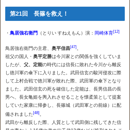
第21回 長篠を救え！
[12]
・
鳥居強右衛門
（とりい すねえもん）演：
岡崎体育
47
鳥居強右衛門の主君、
奥平信昌
。
祖父の国人・
奥平定勝
は今川家との関係を強くしていま
したが、
父、定能
の時代には信長に敗れた今川から離反
し徳川軍の傘下に入りました。武田信玄の駿河侵攻に際
して上村合戦で徳川軍が敗れた際、武田軍の傘下となり
ました。武田信玄の死を確信した定能は、長男信昌の長
男へ、長女亀姫を輿入れさせることを懐柔策として提案
していた家康に帰参し、長篠城（武田軍との前線）に配
48
備されました
。
武田から離反した際、人質として武田側に残してきた信