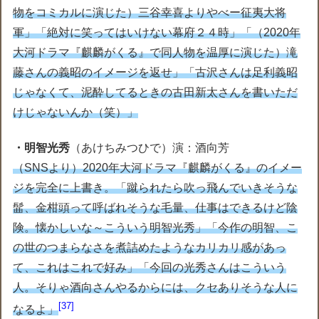
物をコミカルに演じた）三谷幸喜よりやべー征夷大将
軍」「絶対に笑ってはいけない幕府２４時」「（2020年
大河ドラマ『麒麟がくる』で同人物を温厚に演じた）滝
藤さんの義昭のイメージを返せ」「古沢さんは足利義昭
じゃなくて、泥酔してるときの古田新太さんを書いただ
けじゃないんか（笑）」
・明智光秀
（あけちみつひで）演：酒向芳
（SNSより）2020年大河ドラマ『麒麟がくる』のイメー
ジを完全に上書き。「蹴られたら吹っ飛んでいきそうな
髷、金柑頭って呼ばれそうな毛量、仕事はできるけど陰
険。懐かしいな～こういう明智光秀」「今作の明智、こ
の世のつまらなさを煮詰めたようなカリカリ感があっ
て、これはこれで好み」「今回の光秀さんはこういう
人。そりゃ酒向さんやるからには、クセありそうな人に
37
なるよ」