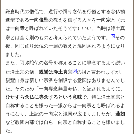
鎌倉時代の僧侶で、遊行や踊り念仏を行儀とする念仏勧
進聖である
一向俊聖
の教えを信ずる人々を
一向宗
と（元
は
一向衆
と呼ばれていたそうです）いい、当時は浄土真
5
宗とは全く別のものと考えられていたようです。
その
後、同じ踊り念仏の一遍の教えと混同されるようになり
ました。
また、阿弥陀仏の名号を称えることに専念するよう説い
6
た浄土宗の僧、
親鸞は浄土真宗
の祖と言われますが、
親鸞自身は新しい宗派を創設する意図はありませんでし
た。そのため「一向専念無量寿仏」と記されるように、
ひたすら念仏に専念するという意味
で、特に浄土真宗と
自称することを嫌った一派からは一向宗とも呼ばれるよ
うになり、上記の一向宗と混同が広まりましたが、
蓮如
など教団内部では自ら一向宗と自称することを嫌いまし
た。