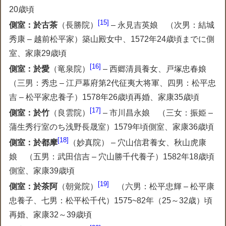
20歳頃
15
側室：於古茶
（長勝院）
– 永見吉英娘 （次男：結城
秀康 – 越前松平家）築山殿女中、1572年24歳頃までに側
室、家康29歳頃
16
側室：於愛
（竜泉院）
– 西郷清員養女、戸塚忠春娘
（三男：秀忠 – 江戸幕府第2代征夷大将軍、四男：松平忠
吉 – 松平家忠養子）1578年26歳頃再婚、家康35歳頃
17
側室：於竹
（良雲院）
– 市川昌永娘 （三女：振姫 –
蒲生秀行室のち浅野長晟室）1579年頃側室、家康36歳頃
18
側室：於都摩
（妙真院） – 穴山信君養女、秋山虎康
娘 （五男：武田信吉 – 穴山勝千代養子）1582年18歳頃
側室、家康39歳頃
19
側室：於茶阿
（朝覚院）
（六男：松平忠輝 – 松平康
忠養子、七男：松平松千代）1575~82年（25～32歳）頃
再婚、家康32～39歳頃