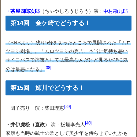
・茶屋四郎次郎
（ちゃやしろうじろう）演：
中村勘九郎
第14回 金ケ崎でどうする！
（SNSより）残り5分を切ったところで展開された「ムロ
ツヨシ劇場」。「ムロツヨシの秀吉、本当に気持ち悪い
サイコパスで演技としては最高なんだけど見るたびに気
38
分は最悪になる」
第15回 姉川でどうする！
39
・団子売り 演：柴田理恵
40
・井伊虎松（直政）
演：板垣李光人
家康も当時の武士の常として美少年を侍らせていたかも