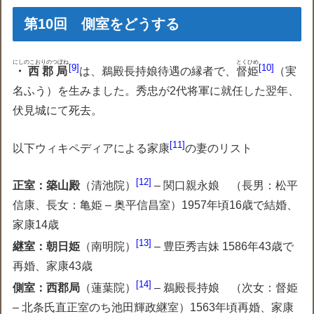
第10回 側室をどうする
にしのこおりのつぼね
とくひめ
9
10
・西郡局
は、鵜殿長持娘待遇の縁者で、
督姫
（実
名ふう）を生みました。秀忠が2代将軍に就任した翌年、
伏見城にて死去。
11
以下ウィキペディアによる家康
の妻のリスト
12
正室：築山殿
（清池院）
– 関口親永娘 （長男：松平
信康、長女：亀姫 – 奥平信昌室）1957年頃16歳で結婚、
家康14歳
13
継室：朝日姫
（南明院）
– 豊臣秀吉妹 1586年43歳で
再婚、家康43歳
14
側室：西郡局
（蓮葉院）
– 鵜殿長持娘 （次女：督姫
– 北条氏直正室のち池田輝政継室）1563年頃再婚、家康