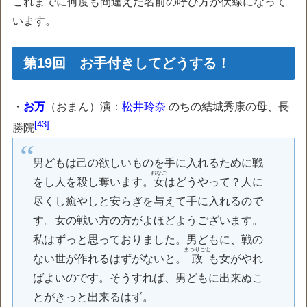
これまでに何度も間違えた名前の呼び方が伏線になって
います。
第19回 お手付きしてどうする！
・
お万
（おまん）演：
松井玲奈
のちの結城秀康の母、長
43
勝院
男どもは己の欲しいものを手に入れるために戦
おなご
をし人を殺し奪います。
女
はどうやって？人に
尽くし癒やしと安らぎを与えて手に入れるので
す。女の戦い方の方がよほどようございます。
私はずっと思っておりました。男どもに、戦の
まつりごと
ない世が作れるはずがないと。
政
も女がやれ
ばよいのです。そうすれば、男どもに出来ぬこ
とがきっと出来るはず。