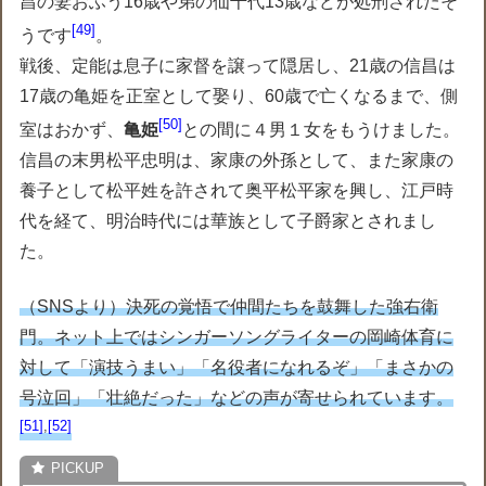
昌の妻おふう16歳や弟の仙千代13歳などが処刑されたそ
49
うです
。
戦後、定能は息子に家督を譲って隠居し、21歳の信昌は
17歳の亀姫を正室として娶り、60歳で亡くなるまで、側
50
室はおかず、
亀姫
との間に４男１女をもうけました。
信昌の末男松平忠明は、家康の外孫として、また家康の
養子として松平姓を許されて奥平松平家を興し、江戸時
代を経て、明治時代には華族として子爵家とされまし
た。
（SNSより）決死の覚悟で仲間たちを鼓舞した強右衛
門。ネット上ではシンガーソングライターの岡崎体育に
対して「演技うまい」「名役者になれるぞ」「まさかの
号泣回」「壮絶だった」などの声が寄せられています。
51
,
52