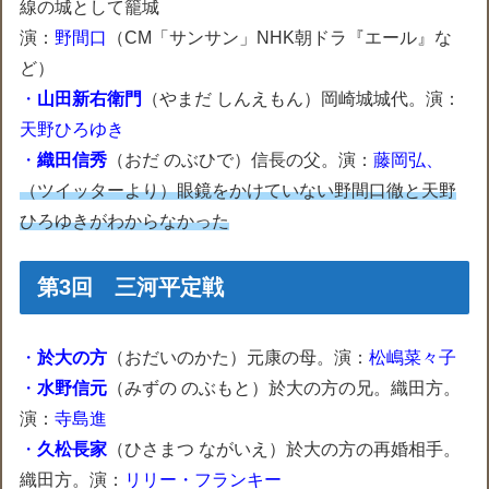
線の城として籠城
演：
野間口
（CM「サンサン」NHK朝ドラ『エール』な
ど）
・
山田新右衛門
（やまだ しんえもん）岡崎城城代。演：
天野ひろゆき
・
織田信秀
（おだ のぶひで）信長の父。演：
藤岡弘、
（ツイッターより）眼鏡をかけていない野間口徹と天野
ひろゆきがわからなかった
第3回 三河平定戦
・
於大の方
（おだいのかた）元康の母。演：
松嶋菜々子
・
水野信元
（みずの のぶもと）於大の方の兄。織田方。
演：
寺島進
・
久松長家
（ひさまつ ながいえ）於大の方の再婚相手。
織田方。演：
リリー・フランキー