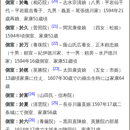
20
側室：於亀
（相応院）
– 志水宗清娘（八男：平岩仙千
代 – 平岩親吉養子、九男：義直 – 尾張徳川家）1594年21
歳再婚、家康51歳頃
21
側室：於久
（普照院）
– 間宮康俊娘 （四女：松姫）
1594年頃側室、家康51歳
22
側室：於万
（養珠院）
– 蔭山氏広養女、正木頼忠娘
（十男：頼宣 – 紀伊徳川家、十一男：頼房 – 水戸徳川
家）1594年16歳側室、家康51歳頃
23
側室：於梶
（英勝院）
– 太田康資娘 （五女：市姫）
13歳頃家康に仕え、1607年30歳での娘出生時には家康64
歳
24
側室：於富
（山田氏・信寿院）
25
側室：於夏
（清雲院）
– 長谷川藤直娘 1597年17歳二
条城にて側室、家康56歳
26
側室：於六
（養儼院） – 黒田直陣娘、英勝院の部屋
子。1614年17歳で大坂冬の陣同行、家康71歳。