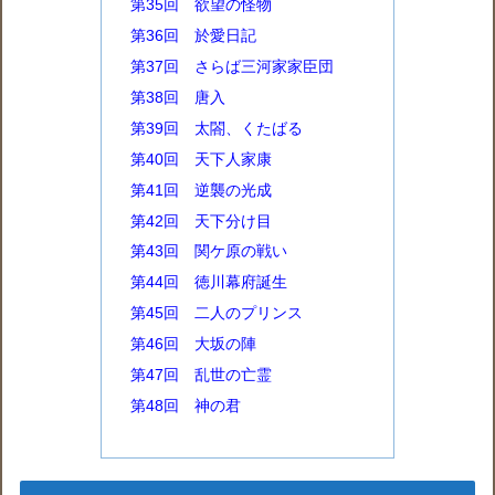
第35回 欲望の怪物
第36回 於愛日記
第37回 さらば三河家家臣団
第38回 唐入
第39回 太閤、くたばる
第40回 天下人家康
第41回 逆襲の光成
第42回 天下分け目
第43回 関ケ原の戦い
第44回 徳川幕府誕生
第45回 二人のプリンス
第46回 大坂の陣
第47回 乱世の亡霊
第48回 神の君