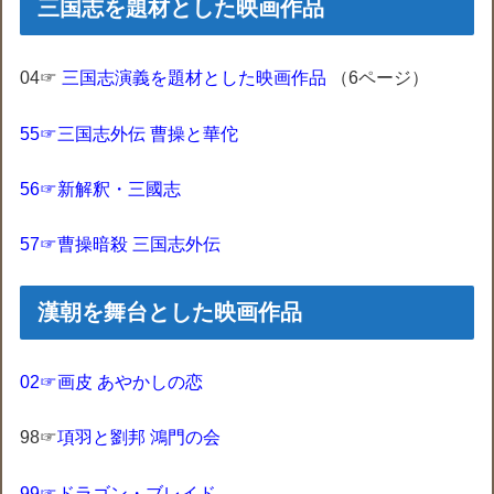
三国志を題材とした映画作品‎
04☞
三国志演義を題材とした映画作品
‎
（6ページ）
55☞三国志外伝 曹操と華佗
56☞新解釈・三國志
57☞曹操暗殺 三国志外伝
漢朝を舞台とした映画作品
02☞画皮 あやかしの恋
98☞
項羽と劉邦 鴻門の会
99☞ドラゴン・ブレイド