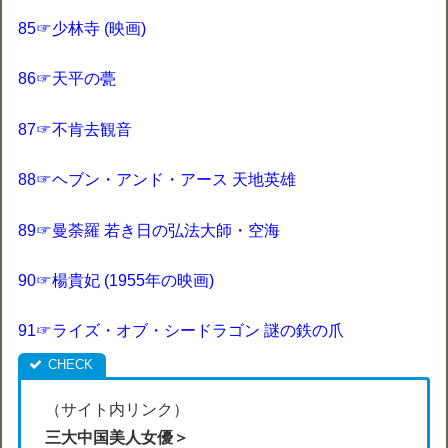
85☞少林寺 (映画)
86☞天平の甍
87☞不肯去観音
88☞ヘブン・アンド・アース 天地英雄
89☞曼荼羅 若き日の弘法大師・空海
90☞楊貴妃 (1955年の映画)
91☞ライズ・オブ・シードラゴン 謎の鉄の爪
（サイト内リンク）
三大中国美人女優＞