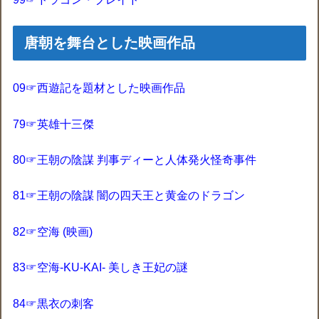
唐朝を舞台とした映画作品‎
09☞西遊記を題材とした映画作品
79☞英雄十三傑
80☞王朝の陰謀 判事ディーと人体発火怪奇事件
81☞王朝の陰謀 闇の四天王と黄金のドラゴン
82☞空海 (映画)
83☞空海-KU-KAI- 美しき王妃の謎
84☞黒衣の刺客