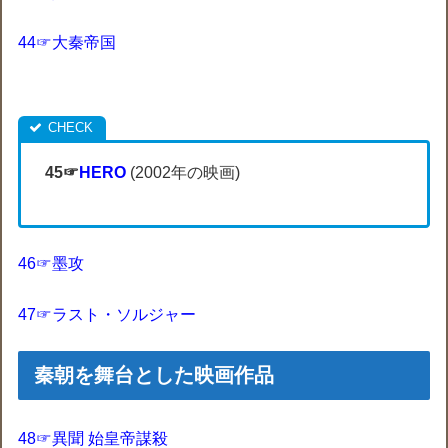
44☞大秦帝国
45☞
HERO
(2002年の映画)
46☞墨攻
47☞ラスト・ソルジャー
秦朝を舞台とした映画作品‎
48☞異聞 始皇帝謀殺