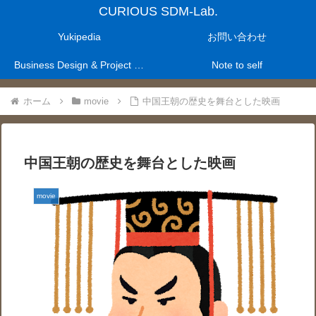
CURIOUS SDM-Lab.
Yukipedia
お問い合わせ
Business Design & Project Management Laboratry
Note to self
ホーム
movie
中国王朝の歴史を舞台とした映画
中国王朝の歴史を舞台とした映画
movie