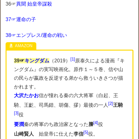
36☞
異聞 始皇帝謀殺
37☞運命の子
38☞エンプレス/運命の戦い
1
39☞
キングダム
（2019）
原泰久による漫画『キ
ングダム』の実写映画化。原作１～５巻、信や山
の民らが嬴政を反逆する弟から救ういきさつが描
かれます。
大沢たかお
信が憧れる秦の六大将軍（白起、王
2
騎、王齕、司馬錯、胡傷、摎）最後の一人
王騎
3
役
4
要潤
秦の将軍のち政治家となった
謄
役
5
山崎賢人
始皇帝に仕えた
李信
役。