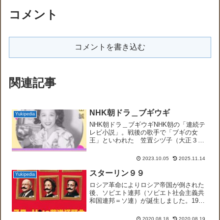
コメント
コメントを書き込む
関連記事
NHK朝ドラ＿ブギウギ
Yukipedia
NHK朝ドラ＿ブギウギNHK朝の「連続テ
レビ小説」。戦後の歌手で「ブギの女
王」といわれた 笠置シヅ子（大正３年
～昭和60年）をモデルにしたフィクショ
ンとして制作第1週 ワテ、歌うで！オー
2023.10.05
2025.11.14
プニング映像は、1953年（昭和28年）か
ら1985年...
スターリン９９
Yukipedia
ロシア革命によりロシア帝国が倒された
後、ソビエト連邦（ソビエト社会主義共
和国連邦＝ソ連）が誕生しました。1991
年に崩壊し後継はロシア連邦となりまし
た。歴代最高指導者初代最高指導者レー
2020.08.18
2020.08.19