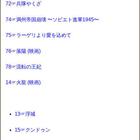
72☞兵隊やくざ
74☞満州帝国崩壊 〜ソビエト進軍1945〜
75☞ラーゲリより愛を込めて
76☞落陽 (映画)
78☞流転の王妃
14☞火龍 (映画)
13☞浮城
15☞クンドゥン