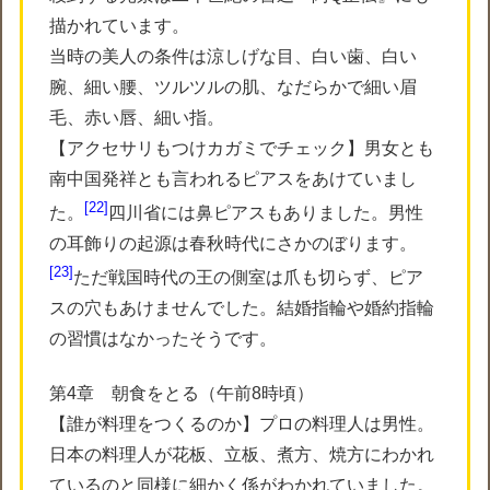
描かれています。
当時の美人の条件は涼しげな目、白い歯、白い
腕、細い腰、ツルツルの肌、なだらかで細い眉
毛、赤い唇、細い指。
【アクセサリもつけカガミでチェック】男女とも
南中国発祥とも言われるピアスをあけていまし
22
た。
四川省には鼻ピアスもありました。男性
の耳飾りの起源は春秋時代にさかのぼります。
23
ただ戦国時代の王の側室は爪も切らず、ピア
スの穴もあけませんでした。結婚指輪や婚約指輪
の習慣はなかったそうです。
第4章 朝食をとる（午前8時頃）
【誰が料理をつくるのか】プロの料理人は男性。
日本の料理人が花板、立板、煮方、焼方にわかれ
ているのと同様に細かく係がわかれていました。