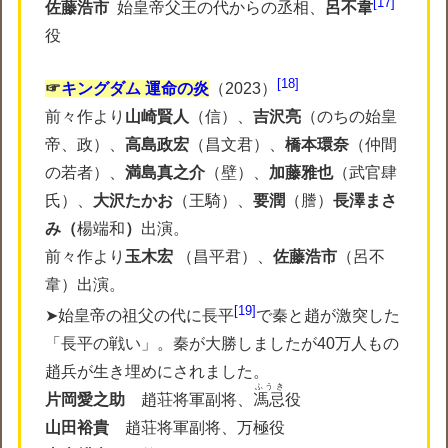
17
佐藤浩市
始皇帝父王の代からの丞相、
呂不韋
役
18
☞
キングダム 運命の炎
（2023）
前々作より
山崎賢人
（信）、
吉沢亮
（のちの始皇
帝、政）、
高島政宏
（昌文君）、
橋本環奈
（仲間
の若者）、
満島真之介
（壁）、
加藤雅也
（武官肆
氏）、
大沢たかお
（王騎）、
要潤
（謄）
長澤まさ
み（
楊端和
）
出演。
前々作より
玉木宏
（昌平君）、
佐藤浩市
（呂不
韋）出演。
19
➤始皇帝の祖父の代に長平
で秦と趙が激突した
「長平の戦い」。秦が大勝しましたが40万人もの
趙兵が生き埋めにされました。
ふうき
片岡愛之助
趙荘将軍副将、
馮忌
役
山田裕貴
趙荘将軍副将、万極役