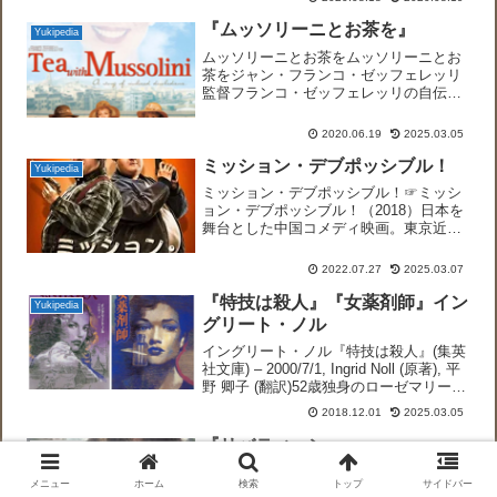
ニン（1922-24）2年第２代最高指導者ヨ
シフ・スター...
『ムッソリーニとお茶を』
Yukipedia
ムッソリーニとお茶をムッソリーニとお
茶をジャン・フランコ・ゼッフェレッリ
監督フランコ・ゼッフェレッリの自伝と
もいえる映画で、1930年代のフィレンツ
ェで、母が亡くなった少年が、父の英国
2020.06.19
2025.03.05
人秘書に母親代わりを託されます。シニ
カルなマギー・スミス...
ミッション・デブポッシブル！
Yukipedia
ミッション・デブポッシブル！☞ミッシ
ョン・デブポッシブル！（2018）日本を
舞台とした中国コメディ映画。東京近郊
の病院の警備員として働く太った在日中
国人青年と、銃の怪我が原因の甲状腺異
2022.07.27
2025.03.07
常で太ってしまい、A級からD級に格下げ
になった元辣腕の中...
『特技は殺人』『女薬剤師』イン
Yukipedia
グリート・ノル
イングリート・ノル『特技は殺人』(集英
社文庫) – 2000/7/1, Ingrid Noll (原著), 平
野 卿子 (翻訳)52歳独身のローゼマリーの
恋。ヴィサンブールへのハイキング。ホ
2018.12.01
2025.03.05
テルの料理アルザス風テリーヌは、豚の
しっぽ、羊の肩...
『リバティーン』
Yukipedia
リバティーン王政復古時代チャールズ２
メニュー
ホーム
検索
トップ
サイドバー
世国王に愛された放蕩詩人ロチェスター