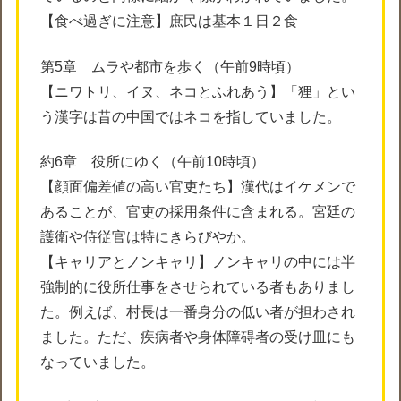
【食べ過ぎに注意】庶民は基本１日２食
第5章 ムラや都市を歩く（午前9時頃）
【ニワトリ、イヌ、ネコとふれあう】「狸」とい
う漢字は昔の中国ではネコを指していました。
約6章 役所にゆく（午前10時頃）
【顔面偏差値の高い官吏たち】漢代はイケメンで
あることが、官吏の採用条件に含まれる。宮廷の
護衛や侍従官は特にきらびやか。
【キャリアとノンキャリ】ノンキャリの中には半
強制的に役所仕事をさせられている者もありまし
た。例えば、村長は一番身分の低い者が担わされ
ました。ただ、疾病者や身体障碍者の受け皿にも
なっていました。