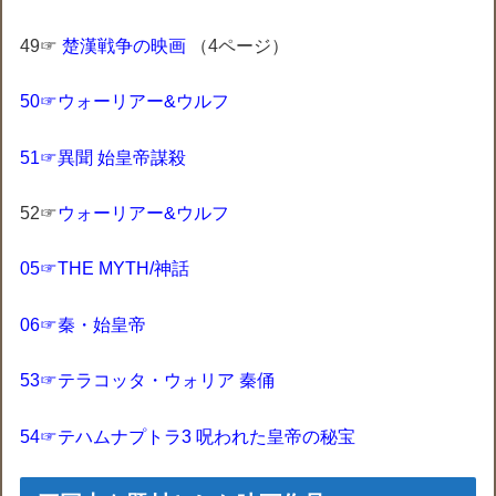
49☞
楚漢戦争の映画
‎
（4ページ）
50☞ウォーリアー&ウルフ
51☞異聞 始皇帝謀殺
52☞
ウォーリアー&ウルフ
05☞THE MYTH/神話
06☞秦・始皇帝
53☞テラコッタ・ウォリア 秦俑
54☞テハムナプトラ3 呪われた皇帝の秘宝