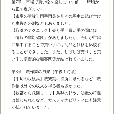
第7章 市場で買い物を楽しむ（午前１１時頃か
ら正午過ぎまで）
【市場の喧騒】両手両足を別々の馬車に結び付け
た車裂きの刑などもありました。
【取引のテクニック】売り手と買い手の間には
「情報の非対称性」がありましたが、売店が市場
に集中することで買い手には商品と価格を比較す
ることができました。また、しばしば売り手と買
い手に慣習的な顧客関係が結ばれていました。
第8章 農作業の風景（午後１時頃）
【平均の収穫高】農繁期に役所に勤めるなど、農
作物以外での収入を得る者も多かった。
【牧畜から猿回しまで】鳥獣の卵や、幼獣の狩猟
は禁じられるなど、サスティナビリティにも注意
が払われていました。