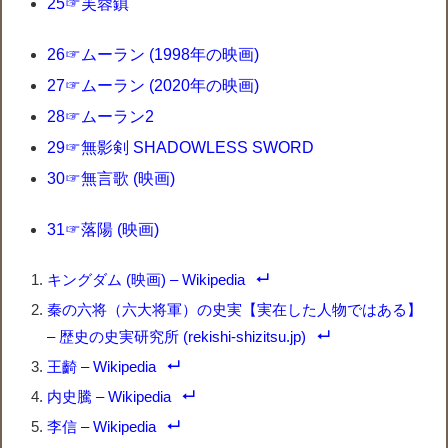
25☞芙蓉鎮
26☞ムーラン (1998年の映画)
27☞ムーラン (2020年の映画)
28☞ムーラン2
29☞無影剣 SHADOWLESS SWORD
30☞無言歌 (映画)
31☞落陽 (映画)
キングダム (映画) – Wikipedia
秦の六将（六大将軍）の史実【実在した人物ではある】
– 歴史の史実研究所 (rekishi-shizitsu.jp)
王齮 – Wikipedia
内史騰 – Wikipedia
李信 – Wikipedia