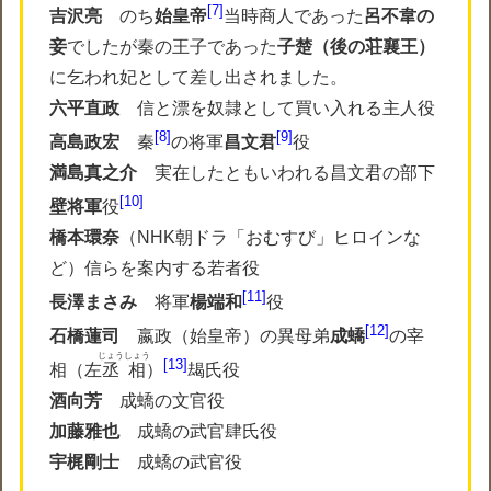
7
吉沢亮
のち
始皇帝
当時商人であった
呂不韋の
妾
でしたが秦の王子であった
子楚（後の荘襄王）
に乞われ妃として差し出されました。
六平直政
信と漂を奴隷として買い入れる主人役
8
9
高島政宏
秦
の将軍
昌文君
役
満島真之介
実在したともいわれる昌文君の部下
10
壁将軍
役
橋本環奈
（
NHK朝ドラ「おむすび」ヒロインな
ど
）信らを案内する若者役
11
長澤まさみ
将軍
楊端和
役
12
石橋蓮司
嬴政（始皇帝）の異母弟
成蟜
の宰
じょうしょう
13
相（左
丞相
）
朅氏役
酒向芳
成蟜の文官役
加藤雅也
成蟜の武官肆氏役
宇梶剛士
成蟜の武官役