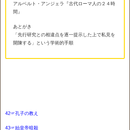
アルベルト・アンジェラ『古代ローマ人の２４時
間』
あとがき
「先行研究との相違点を逐一提示した上で私見を
開陳する」という学術的手順
42☞孔子の教え
43☞始皇帝暗殺