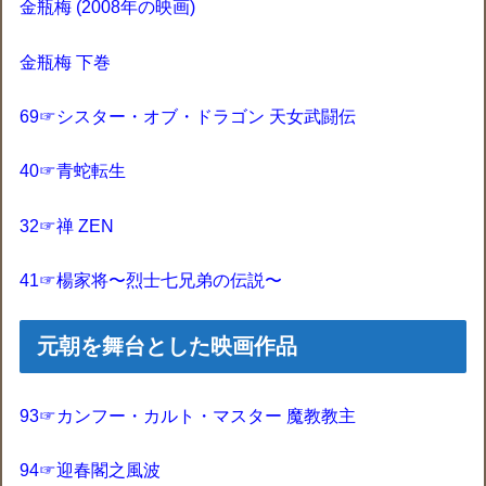
金瓶梅 (2008年の映画)
金瓶梅 下巻
69☞シスター・オブ・ドラゴン 天女武闘伝
40☞青蛇転生
32☞禅 ZEN
41☞楊家将〜烈士七兄弟の伝説〜
元朝を舞台とした映画作品
93☞カンフー・カルト・マスター 魔教教主
94☞迎春閣之風波