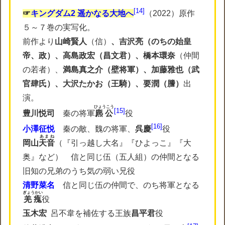
14
☞
キングダム2 遥かなる大地へ
（2022）原作
５～７巻の実写化。
前作より
山崎賢人
（信）
、吉沢亮（のちの始皇
帝、政）、高島政宏（昌文君）、橋本環奈
（仲間
の若者）、
満島真之介（壁将軍）、加藤雅也（武
官肆氏）、大沢たかお（王騎）、要潤（謄）
出
演。
ひょうこう
15
豊川悦司
秦の将軍
麃公
役
16
小澤征悦
秦の敵、魏の将軍、
呉慶
役
あまね
岡山
天音
（
『引っ越し大名』『ひよっこ』『大
奥』など
） 信と同じ伍（五人組）の仲間となる
旧知の兄弟のうち気の弱い兄役
清野菜名
信と同じ伍の仲間で、のち将軍となる
ぎょうかい
羌瘣
役
玉木宏
呂不韋を補佐する王族
昌平君
役