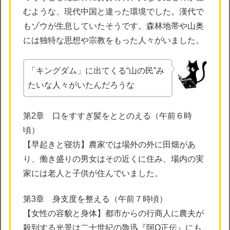
むような、現代中国と違った環境でした。漢代で
もゾウが生息していたそうです。森林地帯や山奥
には独特な思想や宗教をもった人々がいました。
「キングダム」に出てくる“山の民”み
たいな人々がいたんだろうな
第2章 口をすすぎ髪をととのえる（午前６時
頃）
【早起きと寝坊】農家では場外の外に田畑があ
り、働き盛りの男女はその近くに住み、場内の実
家には老人と子供が住んでいました。
第3章 身支度を整える（午前７時頃）
【女性の容貌と身体】都市からの行商人に農夫が
殺到する光景は二十世紀の魯迅『阿Q正伝』にも