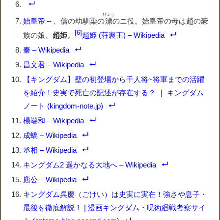
ひょう
始皇帝 –
、信の幼馴染の
漂
のニ役。始皇帝の母は趙の豪
6
族の娘、
趙姫
。
趙姫 (荘襄王) – Wikipedia
秦 – Wikipedia
昌文君 – Wikipedia
【キングダム】壁の初登場から千人将~将軍までの活躍
を紹介！史実で死亡の記述が存在する？ ｜ キングダム
ノート (kingdom-note.jp)
楊端和 – Wikipedia
成蟜 – Wikipedia
丞相 – Wikipedia
キングダム2 遥かなる大地へ – Wikipedia
麃公 – Wikipedia
キングダム呉慶（ごけい）は史実に実在！強さや息子・
最後を徹底解説！ | 漫画キングダム・呪術廻戦考察サイ