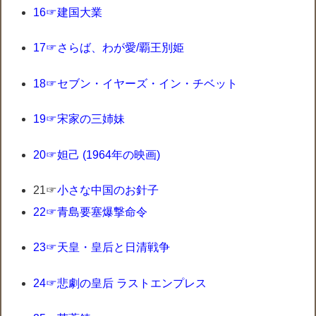
16☞建国大業
17☞さらば、わが愛/覇王別姫
18☞セブン・イヤーズ・イン・チベット
19☞宋家の三姉妹
20☞妲己 (1964年の映画)
21☞
小さな中国のお針子
22☞青島要塞爆撃命令
23☞天皇・皇后と日清戦争
24☞悲劇の皇后 ラストエンプレス