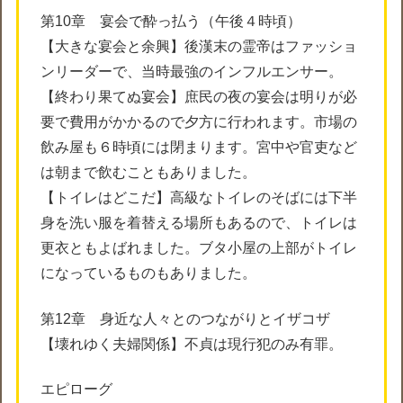
第10章 宴会で酔っ払う（午後４時頃）
【大きな宴会と余興】後漢末の霊帝はファッショ
ンリーダーで、当時最強のインフルエンサー。
【終わり果てぬ宴会】庶民の夜の宴会は明りが必
要で費用がかかるので夕方に行われます。市場の
飲み屋も６時頃には閉まります。宮中や官吏など
は朝まで飲むこともありました。
【トイレはどこだ】高級なトイレのそばには下半
身を洗い服を着替える場所もあるので、トイレは
更衣ともよばれました。ブタ小屋の上部がトイレ
になっているものもありました。
第12章 身近な人々とのつながりとイザコザ
【壊れゆく夫婦関係】不貞は現行犯のみ有罪。
エピローグ