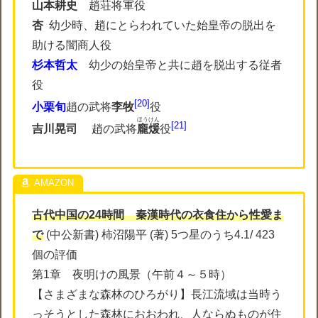
山本耕史
趙荘将軍役
杏
幼少時、趙にとらわれていた始皇帝の脱出を
助ける闇商人役
杉本哲太
幼少の始皇帝と共に趙を脱出する従者
役
20
小栗旬
趙の武将
李牧
役
ほうけん
21
吉川晃司
趙の武将
龐煖
役
古代中国の24時間 秦漢時代の衣食住から性愛ま
で
(中公新書) 柿沼陽平 (著) 5つ星のうち4.1/ 423
個の評価
第1章 夜明けの風景（午前４～５時）
【さまざまな森林のひろがり】長江流域は当時う
っそうとした森林におおわれ、人ならぬものが住