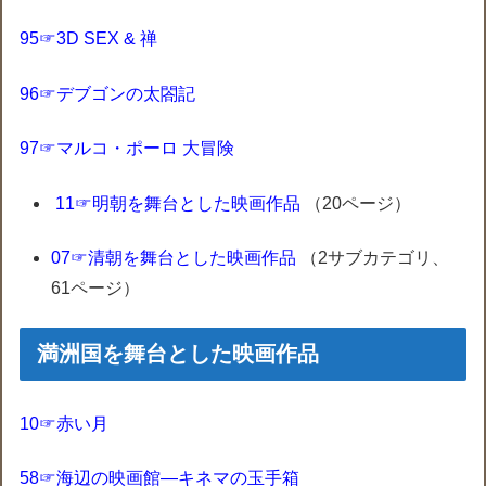
95☞3D SEX & 禅
96☞デブゴンの太閤記
97☞マルコ・ポーロ 大冒険
11☞明朝を舞台とした映画作品
‎
（20ページ）
07☞清朝を舞台とした映画作品
‎
（2サブカテゴリ、
61ページ）
満洲国を舞台とした映画作品
10☞赤い月
58☞海辺の映画館―キネマの玉手箱