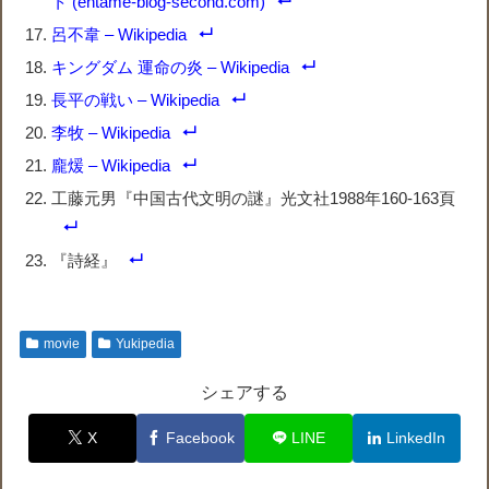
ト (entame-blog-second.com)
呂不韋 – Wikipedia
キングダム 運命の炎 – Wikipedia
長平の戦い – Wikipedia
李牧 – Wikipedia
龐煖 – Wikipedia
工藤元男『中国古代文明の謎』光文社1988年160-163頁
『詩経』
movie
Yukipedia
シェアする
X
Facebook
LINE
LinkedIn