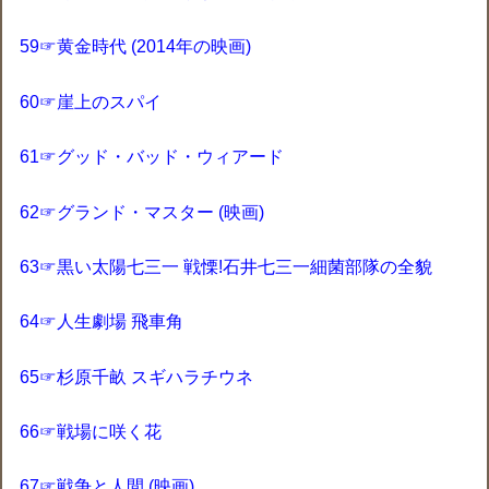
59☞黄金時代 (2014年の映画)
60☞崖上のスパイ
61☞グッド・バッド・ウィアード
62☞グランド・マスター (映画)
63☞黒い太陽七三一 戦慄!石井七三一細菌部隊の全貌
64☞人生劇場 飛車角
65☞杉原千畝 スギハラチウネ
66☞戦場に咲く花
67☞戦争と人間 (映画)