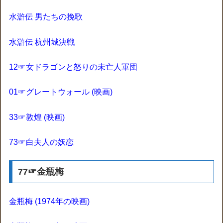
水滸伝 男たちの挽歌
水滸伝 杭州城決戦
12☞女ドラゴンと怒りの未亡人軍団
01☞グレートウォール (映画)
33☞敦煌 (映画)
73☞白夫人の妖恋
77☞金瓶梅
金瓶梅 (1974年の映画)