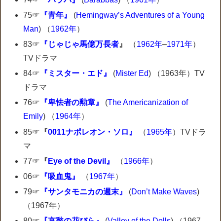
75☞
『青年』
(
Hemingway’s Adventures of a Young
Man
) （
1962年
）
83☞
『じゃじゃ馬億万長者
』
（
1962年
–
1971年
）
TVドラマ
84☞
『ミスター・エド』
(
Mister Ed
) （1963年）TV
ドラマ
76☞
『卑怯者の勲章』
(
The Americanization of
Emily
) （
1964年
）
85☞
『
0011ナポレオン・ソロ』
（
1965年
）TVドラ
マ
77☞
『
Eye of the Devil』
（
1966年
）
06☞
『吸血鬼』
（
1967年
）
79☞
『サンタモニカの週末』
(
Don’t Make Waves
)
（1967年）
80☞
『哀愁の花びら』
(
Valley of the Dolls
) （1967