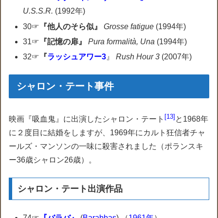
U.S.S.R.
(1992年)
30☞
『他人のそら似』
Grosse fatigue
(1994年)
31☞
『記憶の扉』
Pura formalità, Una
(1994年)
32☞
『
ラッシュアワー3
』
Rush Hour 3
(2007年)
シャロン・テート事件
13
映画『吸血鬼』に出演したシャロン・テート
と1968年
に２度目に結婚をしますが、1969年にカルト狂信者チャ
ールズ・マンソンの一味に殺害されました（ポランスキ
ー36歳シャロン26歳）。
シャロン・テート出演作品
74☞
『バラバ』
(
Barabbas
) （
1961年
）