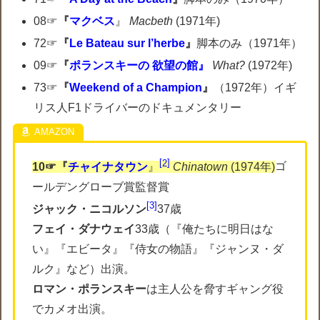
08☞
『
マクベス
』
Macbeth
(1971年)
72☞
『
Le Bateau sur l’herbe
』
脚本のみ（1971年）
09☞
『
ポランスキーの 欲望の館』
What?
(1972年)
73☞
『
Weekend of a Champion
』
（1972年）イギ
リス人F1ドライバーのドキュメンタリー
2
10☞『
チャイナタウン
』
Chinatown
(1974年)
ゴ
ールデングローブ賞監督賞
3
ジャック・ニコルソン
37歳
フェイ・ダナウェイ
33歳（『俺たちに明日はな
い』『エビータ』『侍女の物語』『ジャンヌ・ダ
ルク』など）出演。
ロマン・ポランスキー
は主人公を脅すギャング役
でカメオ出演。