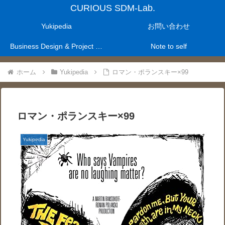
CURIOUS SDM-Lab.
Yukipedia
お問い合わせ
Business Design & Project Management Laboratry
Note to self
ホーム
Yukipedia
ロマン・ポランスキー×99
ロマン・ポランスキー×99
Yukipedia