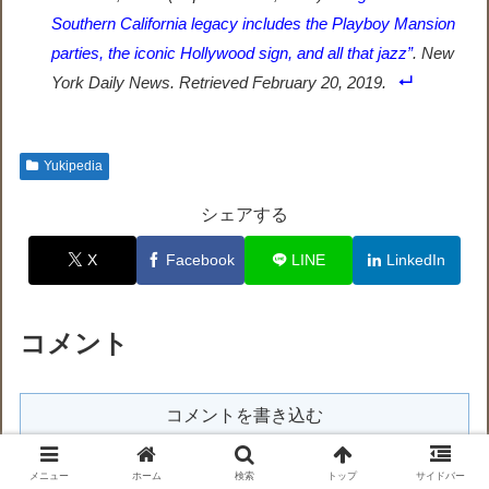
Southern California legacy includes the Playboy Mansion
parties, the iconic Hollywood sign, and all that jazz”
.
New
York Daily News
. Retrieved
February 20,
2019
.
Yukipedia
シェアする
X
Facebook
LINE
LinkedIn
コメント
コメントを書き込む
メニュー
ホーム
検索
トップ
サイドバー