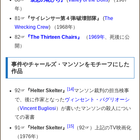
年）
81☞
『サイレンサー第４弾/破壊部隊』
(
The
Wrecking Crew
) （1968年）
82☞
『The Thirteen Chairs』
（
1969年
、死後に公
開）
事件やチャールズ・マンソンをモチーフにした
作品
14
92☞
『Helter Skelter』
マンソン裁判の担当検事
で、後に作家となった
ヴィンセント・バグリオーシ
（
Vincent Bugliosi
）が書いたマンソンの殺人につい
ての著書
15
91☞
『Helter Skelter』
（92☞）上記のTV映画化
（1976年）