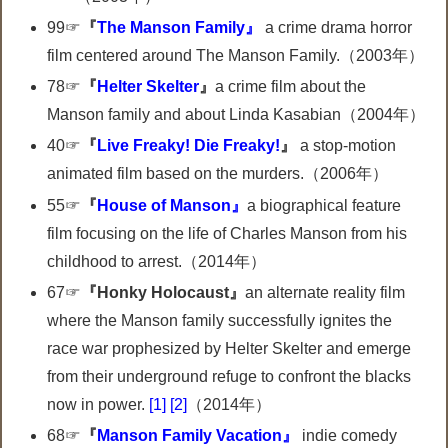
99☞
『
The Manson Family』
a crime drama horror
film centered around The Manson Family.（2003年）
78☞
『
Helter Skelter
』
a crime film about the
Manson family and about Linda Kasabian（2004年）
40☞
『
Live Freaky! Die Freaky!
』
a stop-motion
animated film based on the murders.（2006年）
55☞
『
House of Manson』
a biographical feature
film focusing on the life of Charles Manson from his
childhood to arrest.（2014年）
67☞
『Honky Holocaust』
an alternate reality film
where the Manson family successfully ignites the
race war prophesized by Helter Skelter and emerge
from their underground refuge to confront the blacks
now in power.
[1]
[2]
（2014年）
68☞
『
Manson Family Vacation』
indie comedy