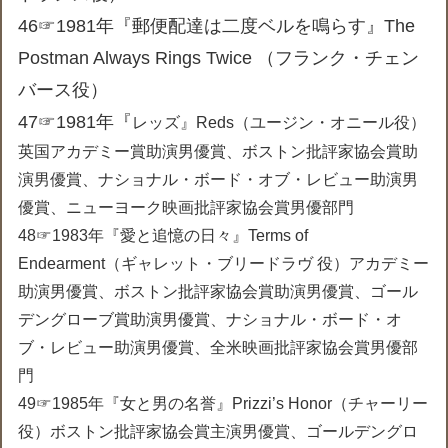
46☞1981年『郵便配達は二度ベルを鳴らす』The
Postman Always Rings Twice （フランク・チェン
バース役）
47☞1981年『
レッズ』Reds（ユージン・オニール役）
英国アカデミー賞助演男優賞、ボストン批評家協会賞助
演男優賞、ナショナル・ボード・オブ・レビュー助演男
優賞、ニューヨーク映画批評家協会賞男優部門
48☞1983年『愛と追憶の日々』Terms of
Endearment（ギャレット・ブリードラヴ 役）アカデミー
助演男優賞、ボストン批評家協会賞助演男優賞、ゴール
デングローブ賞助演男優賞、ナショナル・ボード・オ
ブ・レビュー助演男優賞、全米映画批評家協会賞男優部
門
49☞1985年『女と男の名誉』Prizzi’s Honor（チャーリー
役）ボストン批評家協会賞主演男優賞、ゴールデングロ