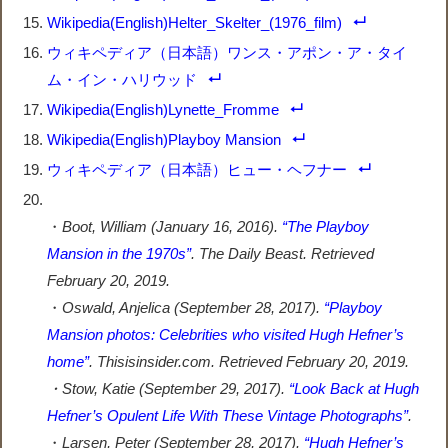
Wikipedia(English)Helter_Skelter_(1976_film)
ウィキペディア（日本語）ワンス・アポン・ア・タイ
ム・イン・ハリウッド
Wikipedia(English)Lynette_Fromme
Wikipedia(English)Playboy Mansion
ウィキペディア（日本語）ヒュー・ヘフナー
・
Boot, William (January 16, 2016).
“The Playboy
Mansion in the 1970s”
.
The Daily Beast
. Retrieved
February 20,
2019
.
・
Oswald, Anjelica (September 28, 2017).
“Playboy
Mansion photos: Celebrities who visited Hugh Hefner’s
home”
. Thisisinsider.com
. Retrieved
February 20,
2019
.
・
Stow, Katie (September 29, 2017).
“Look Back at Hugh
Hefner’s Opulent Life With These Vintage Photographs”
.
・
Larsen, Peter (September 28, 2017).
“Hugh Hefner’s