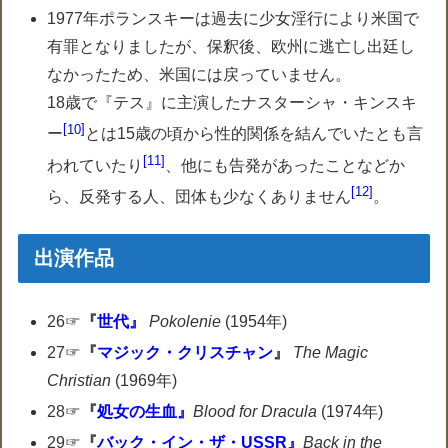
1977年ポランスキーは過去に少女淫行により米国で
有罪となりましたが、保釈後、欧州に逃亡し出廷し
なかったため、米国には戻っていません。
18歳で『テス』に主演したナスターシャ・キンスキ
10
ー
とは15歳の頃から性的関係を結んでいたとも言
11
われていたり
、他にも告発があったことなどか
12
ら、反発する人、団体も少なくありません
。
出演作品
26☞
『
世代』
Pokolenie
(1954年)
27☞
『
マジック・クリスチャン
』
The Magic
Christian
(1969年)
28☞
『
処女の生血』
Blood for Dracula
(1974年)
29☞
『
バック・イン・ザ・USSR』
Back in the