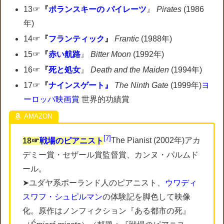
13☞
『
ポランスキーの パイレーツ
』
Pirates
(1986
年)
14☞
『
フランティック
』
Frantic
(1988年)
15☞
『
赤い航路
』
Bitter Moon
(1992年)
16☞
『
死と処女
』
Death and the Maiden
(1994年)
17☞
『
ナインスゲート』
The Ninth Gate
(1999年)
ヨ
ーロッパ映画賞
世界的功績賞
7
18☞
戦場のピアニスト
The Pianist (2002年)アカ
デミー賞・セザール賞監督賞、カンヌ・パルムド
ール。
➤ユダヤ系ポーランド人のピアニスト、
ウワディ
スワフ・シュピルマン
の体験記を脚色して映像
化。原作はノンフィクション『ある都市の死』