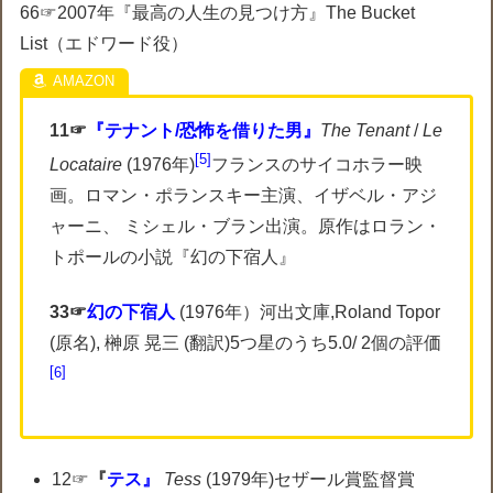
66☞2007年『最高の人生の見つけ方』The Bucket
List（エドワード役）
11☞
『テナント/恐怖を借りた男』
The Tenant
/
Le
5
Locataire
(1976年)
フランスのサイコホラー映
画。ロマン・ポランスキー主演、イザベル・アジ
ャーニ、 ミシェル・ブラン出演。原作はロラン・
トポールの小説『幻の下宿人』
33☞
幻の下宿人
(1976年）河出文庫,Roland Topor
(原名), 榊原 晃三 (翻訳)5つ星のうち5.0/ 2個の評価
6
12☞
『
テス』
Tess
(1979年)セザール賞監督賞