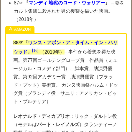
87☞
『
マンディ 地獄のロード・ウォリアー
』
– 妻を
カルト集団に殺された男の復讐を描いた映画。
（2018年）
88☞
『
ワンス・アポン・ア・タイム・イン・ハリ
16
ウッド
』
（2019年）
– 事件から着想を得た映
画。第77回ゴールデングローブ賞 作品賞（ミュ
ージカル・コメディ部門）、脚本賞、助演男優
賞。第92回アカデミー賞 助演男優賞（ブラッ
ド・プット）美術賞。 カンヌ映画祭ハルム・ドッ
グ賞（ブランディ役：サユリ：アメリカン・ピッ
ト・ブルテリア）
レオナルド・ディカプリオ
：リック・ダルトン役
（モデルは
バート・レイノルズ
）タランティーノ