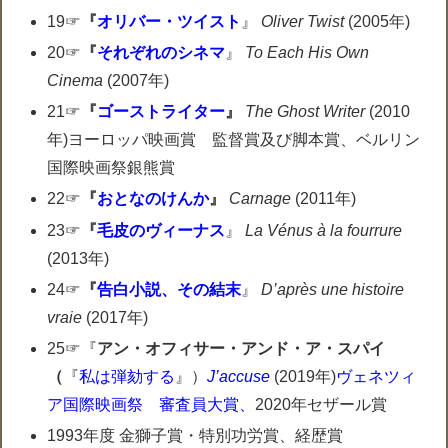
19☞
『
オリバー・ツイスト
』
Oliver Twist
(2005年)
20☞
『
それぞれのシネマ
』
To Each His Own
Cinema
(2007年)
21☞
『
ゴーストライター
』
The Ghost Writer
(2010
年)ヨーロッパ映画賞 監督賞及び脚本賞、ベルリン
国際映画祭銀熊賞
22☞
『
おとなのけんか
』
Carnage
(2011年)
23☞
『
毛皮のヴィーナス
』
La Vénus à la fourrure
(2013年)
24☞
『
告白小説、その結末
』
D’après une histoire
vraie
(2017年)
25☞『
アン・オフィサー・アンド・ア・スパイ
（
『
私は弾劾する
』）
J’accuse
(2019年)
ヴェネツィ
ア国際映画祭
審査員大賞、
2020年セザール賞
1993年度 金獅子賞・特別功労賞、経歴賞