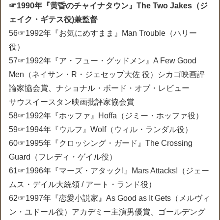
☞1990年『黄昏のチャイナタウン』The Two Jakes（ジ
ェイク・ギテス役)兼監督
56☞1992年『お気にめすまま』Man Trouble（ハリー
役）
57☞1992年『ア・フュー・グッドメン』A Few Good
Men（ネイサン・R・ジェセップ大佐 役）シカゴ映画評
論家協会賞、ナショナル・ボード・オブ・レビュー
サウスイースタン映画批評家協会賞
58☞1992年『ホッファ』Hoffa（ジミー・ホッファ役）
59☞1994年『ウルフ』Wolf（ウィル・ランダル役）
60☞1995年『クロッシング・ガード』The Crossing
Guard（フレディ・ゲイル役）
61☞1996年『マーズ・アタック!』Mars Attacks!（ジェー
ムス・デイル大統領 / アート・ランド役）
62☞1997年『恋愛小説家』As Good as It Gets（メルヴィ
ン・ユドール役）アカデミー主演男優賞、ゴールデング