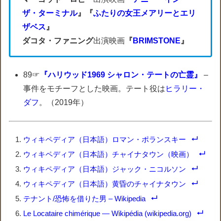
ザ・ターミナル
』『
ふたりの女王メアリーとエリ
ザベス
』
ダコタ・ファニング
出演映画
『
BRIMSTONE
』
89☞
『ハリウッド1969 シャロン・テートの亡霊』
–
事件をモチーフとした映画。テート役は
ヒラリー・
ダフ
。（2019年）
ウィキペディア（日本語）ロマン・ポランスキー
ウィキペディア（日本語）チャイナタウン（映画）
ウィキペディア（日本語）ジャック・ニコルソン
ウィキペディア（日本語）黄昏のチャイナタウン
テナント/恐怖を借りた男 – Wikipedia
Le Locataire chimérique — Wikipédia (wikipedia.org)