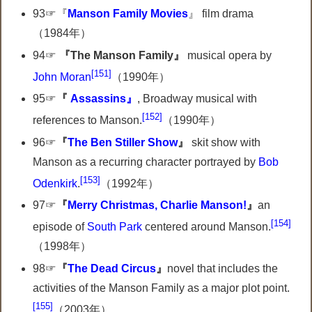
93☞『
Manson Family Movies
』 film drama
（1984年）
94☞
『The Manson Family』
musical opera by
[151]
John Moran
（1990年）
95☞
『
Assassins』
, Broadway musical with
[152]
references to Manson.
（1990年）
96☞
『
The Ben Stiller Show
』
skit show with
Manson as a recurring character portrayed by
Bob
[153]
Odenkirk
.
（1992年）
97☞
『
Merry Christmas, Charlie Manson!
』
an
[154]
episode of
South Park
centered around Manson.
（1998年）
98☞
『
The Dead Circus
』
novel that includes the
activities of the Manson Family as a major plot point.
[155]
（2003年）