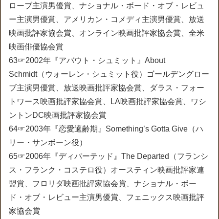
ローブ主演男優賞、ナショナル・ボード・オブ・レビュ
ー主演男優賞、アメリカン・コメディ主演男優賞、放送
映画批評家協会賞、オンライン映画批評家協会賞、全米
映画俳優協会賞
63☞2002年『アバウト・シュミット』About
Schmidt（ウォーレン・シュミット役）ゴールデングロー
ブ主演男優賞、放送映画批評家協会賞、ダラス・フォー
トワース映画批評家協会賞、LA映画批評家協会賞、ワシ
ントンDC映画批評家協会賞
64☞2003年『恋愛適齢期』Something’s Gotta Give（ハ
リー・サンボーン役）
65☞2006年『ディパーテッド』The Departed（フランシ
ス・フランク・コステロ役）オースティン映画批評家連
盟賞、フロリダ映画批評家協会賞、ナショナル・ボー
ド・オブ・レビュー主演男優賞、フェニックス映画批評
家協会賞