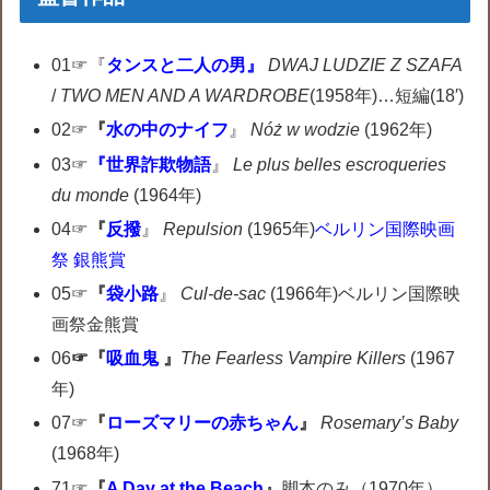
01☞『
タンスと二人の男』
DWAJ LUDZIE Z SZAFA
/
TWO MEN AND A WARDROBE
(1958年)…短編(18′)
02☞
『
水の中のナイフ
』
Nóż w wodzie
(1962年)
03☞
『世界詐欺物語
』
Le plus belles escroqueries
du monde
(1964年)
04☞
『
反撥
』
Repulsion
(1965年)
ベルリン国際映画
祭
銀熊賞
05☞
『
袋小路
』
Cul-de-sac
(1966年)ベルリン国際映
画祭金熊賞
06
☞『
吸血鬼
』
The Fearless Vampire Killers
(1967
年)
07☞
『
ローズマリーの赤ちゃん
』
Rosemary’s Baby
(1968年)
71☞
『
A Day at the Beach
』
脚本のみ（1970年）