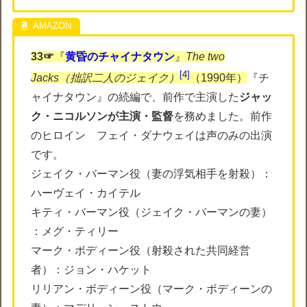
33☞
『
黄昏のチャイナタウン
』
The two
4
Jacks（拙訳二人のジェイク）
（1990年）
『チ
ャイナタウン』の続編で、前作で主演した
ジャッ
ク・ニコルソンが主演・監督
を務めました。前作
のヒロイン フェイ・ダナウェイは声のみの出演
です。
ジェイク・バーマン役（妻の浮気相手を射殺）：
ハーヴェイ・カイテル
キティ・バーマン役（ジェイク・バーマンの妻）
：メグ・ティリー
マーク・ボディーン役（射殺された共同経営
者）：ジョン・ハケット
リリアン・ボディーン役（マーク・ボディーンの