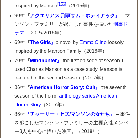
[156]
inspired by Manson
（2015年）
90☞
『
アクエリアス 刑事サム・ホディアック』
– マ
ンソン・ファミリーが起こした事件を描いた
刑事ド
ラマ
。(2015-2016年）
69☞
『
The Girls』
a novel by
Emma Cline
loosely
inspired by the Manson Family（2016年）
70☞
『
Mindhunter』
the first episode of season 1
used Charles Manson as a case study. Manson is
featured in the second season（2017年）
36☞
『
American Horror Story: Cult』
the seventh
season of the horror
anthology series
American
Horror Story
（2017年）
86☞
『チャーリー・セズ/マンソンの女たち』
– 事件
を起こしたマンソン・ファミリーの主要女性メンバ
ー3人を中心に描いた映画。（2018年）