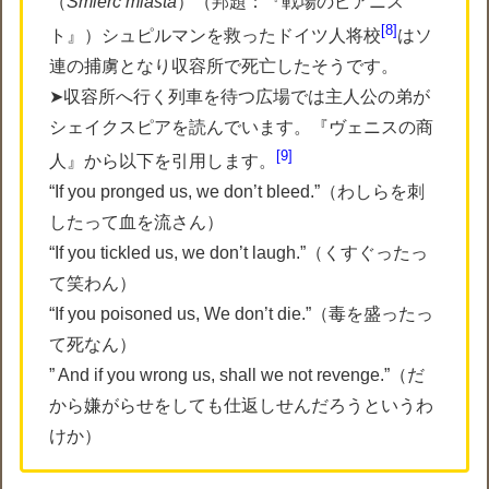
（
Śmierć miasta
）（邦題：『戦場のピアニス
8
ト』）シュピルマンを救ったドイツ人将校
はソ
連の捕虜となり収容所で死亡したそうです。
➤収容所へ行く列車を待つ広場では主人公の弟が
シェイクスピアを読んでいます。『ヴェニスの商
9
人』から以下を引用します。
“If you pronged us, we don’t bleed.”（わしらを刺
したって血を流さん）
“If you tickled us, we don’t laugh.”（くすぐったっ
て笑わん）
“If you poisoned us, We don’t die.”（毒を盛ったっ
て死なん）
” And if you wrong us, shall we not revenge.”（だ
から嫌がらせをしても仕返しせんだろうというわ
けか）