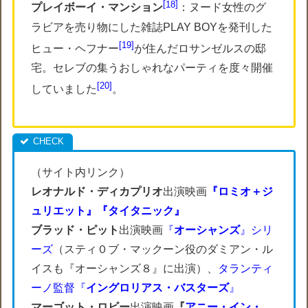
18
プレイボーイ・マンション
：ヌード女性のグ
ラビアを売り物にした雑誌PLAY BOYを発刊した
19
ヒュー・ヘフナー
が住んだロサンゼルスの邸
宅。セレブの集うおしゃれなパーティを度々開催
20
していました
。
（サイト内リンク）
レオナルド・ディカプリオ
出演映画
『ロミオ＋ジ
ュリエット』『タイタニック』
ブラッド・ピット
出演映画
『
オーシャンズ
』シリ
ーズ
（スティ０ブ・マックーン役のダミアン・ル
イスも『オーシャンズ８』に出演）、
タランティ
ーノ監督『
イングロリアス・バスターズ
』
マーゴット・ロビー
出演映画
『
アニー・イン・