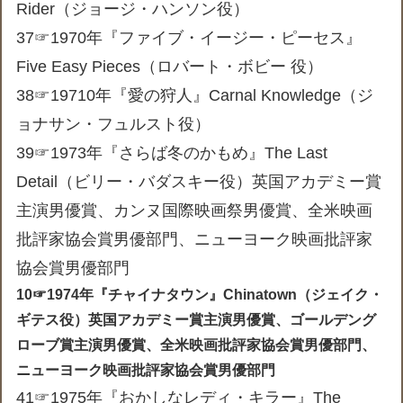
Rider（ジョージ・ハンソン役）
37☞1970年『ファイブ・イージー・ピーセス』
Five Easy Pieces（ロバート・ボビー 役）
38☞19710年『愛の狩人』Carnal Knowledge（ジ
ョナサン・フュルスト役）
39☞1973年『さらば冬のかもめ』The Last
Detail（ビリー・バダスキー役）英国アカデミー賞
主演男優賞、カンヌ国際映画祭男優賞、全米映画
批評家協会賞男優部門、ニューヨーク映画批評家
協会賞男優部門
10☞1974年『チャイナタウン』Chinatown（ジェイク・
ギテス役）英国アカデミー賞主演男優賞、ゴールデング
ローブ賞主演男優賞、全米映画批評家協会賞男優部門、
ニューヨーク映画批評家協会賞男優部門
41☞1975年『おかしなレディ・キラー』The