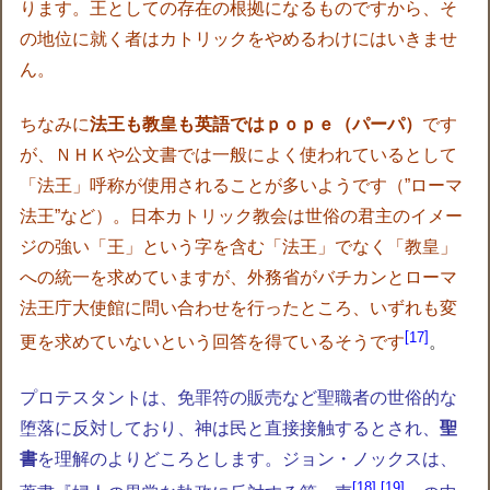
ります。王としての存在の根拠になるものですから、そ
の地位に就く者はカトリックをやめるわけにはいきませ
ん。
ちなみに
法王も教皇も英語ではｐｏｐｅ（パーパ）
です
が、ＮＨＫや公文書では一般によく使われているとして
「法王」呼称が使用されることが多いようです（”ローマ
法王”など）。日本カトリック教会は世俗の君主のイメー
ジの強い「王」という字を含む「法王」でなく「教皇」
への統一を求めていますが、外務省がバチカンとローマ
法王庁大使館に問い合わせを行ったところ、いずれも変
17
更を求めていないという回答を得ているそうです
。
プロテスタントは、免罪符の販売など聖職者の世俗的な
堕落に反対しており、神は民と直接接触するとされ、
聖
書
を理解のよりどころとします。ジョン・ノックスは、
18
,
19