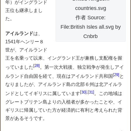
年）がイングランド
countries.svg
王位も継承しまし
作者 Source:
た。
File:British Isles all.svg by
アイルランド
は、
Cnbrb
1541年ヘンリー８
世が、アイルランド
王を名乗って以来、イングランド王が兼務し支配権を握
28
っていました
。第一次大戦後、独立戦争が発生しアイ
29
ルランド自由国を経て、現在はアイルランド共和国
と
なりましたが、アイルランド島の北部６州は北アイルラ
30
,
31
ンドとしてイギリスに属しています
。この地域は
グレートブリテン島よりの入植者が多かったことや、イ
ギリスに帰属していた方が経済的に有利と考えられた背
景があるそうです。