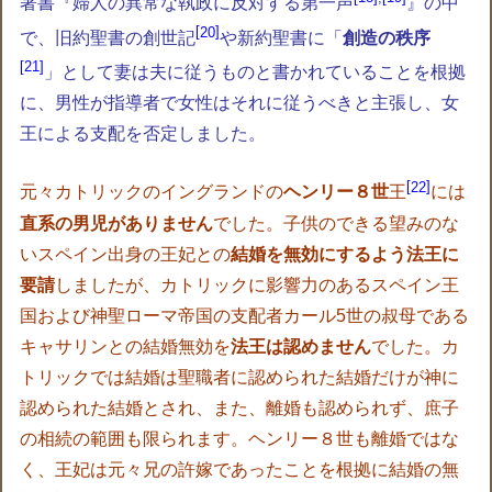
著書『婦人の異常な執政に反対する第一声
』の中
20
で、旧約聖書の創世記
や新約聖書に「
創造の秩序
21
」として妻は夫に従うものと書かれていることを根拠
に、男性が指導者で女性はそれに従うべきと主張し、
女
王による支配を否定しました。
22
元々カトリックのイングランドの
ヘンリー８世
王
には
直系の男児がありません
でした。子供のできる望みのな
いスペイン出身の王妃との
結婚を無効にするよう法王に
要請
しましたが、カトリックに影響力のある
スペイン王
国
および
神聖ローマ帝国
の支配者
カール5世
の叔母である
キャサリンとの結婚無効を
法王は認めません
でした。カ
トリックでは結婚は聖職者に認められた結婚だけが神に
認められた結婚とされ、また、離婚も認められず、庶子
の相続の範囲も限られます。ヘンリー８世も離婚ではな
く、王妃は元々兄の許嫁であったことを根拠に結婚の無