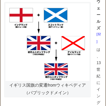
ウ
ェ
ー
ル
ズ
32
は
、
13
世
紀
に
イギリス国旗の変遷fromウィキペディア
イ
（パブリックドメイン）
ン
グ