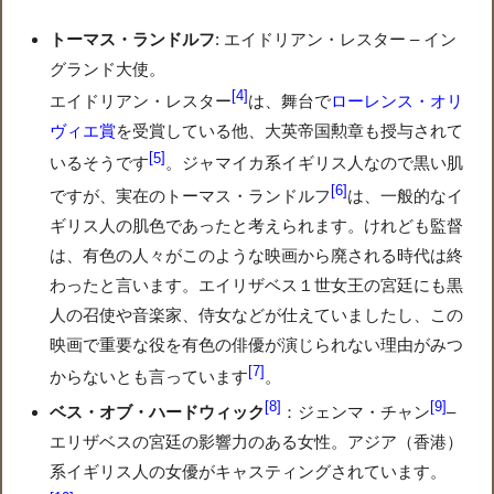
トーマス・ランドルフ
: エイドリアン・レスター – イン
グランド大使。
4
エイドリアン・レスター
は、舞台で
ローレンス・オリ
ヴィエ賞
を受賞している他、大英帝国勲章も授与されて
5
いるそうです
。ジャマイカ系イギリス人なので黒い肌
6
ですが、実在のトーマス・ランドルフ
は、一般的なイ
ギリス人の肌色であったと考えられます。けれども監督
は、有色の人々がこのような映画から廃される時代は終
わったと言います。エイリザベス１世女王の宮廷にも黒
人の召使や音楽家、侍女などが仕えていましたし、この
映画で重要な役を有色の俳優が演じられない理由がみつ
7
からないとも言っています
。
8
9
ベス・オブ・ハードウィック
：ジェンマ・チャン
–
エリザベスの宮廷の影響力のある女性。アジア（香港）
系イギリス人の女優がキャスティングされています。