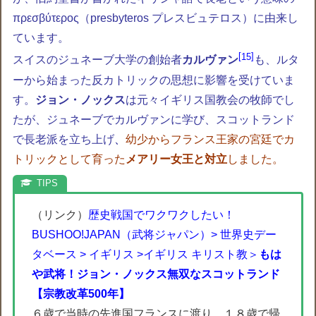
πρεσβύτερος（presbyteros プレスビュテロス）に由来し
ています。
15
スイスのジュネーブ大学の創始者
カルヴァン
も、ルタ
ーから始まった反カトリックの思想に影響を受けていま
す。
ジョン・ノックス
は元々イギリス国教会の牧師でし
たが、ジュネーブでカルヴァンに学び、スコットランド
で長老派を立ち上げ
、
幼少からフランス王家の宮廷でカ
トリックとして育った
メアリー女王と対立
しました。
（リンク）
歴史戦国でワクワクしたい！
BUSHOO!JAPAN（武将ジャパン）> 世界史デー
タベース > イギリス >イギリス キリスト教＞
もは
や武将！ジョン・ノックス無双なスコットランド
【宗教改革500年】
６歳で当時の先進国フランスに渡り、１８歳で帰