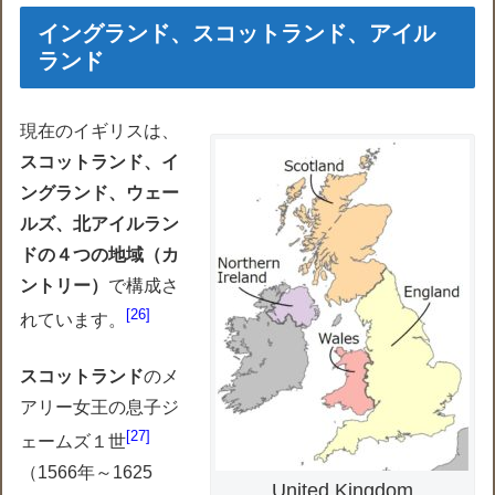
イングランド、スコットランド、アイル
ランド
現在のイギリスは、
スコットランド、イ
ングランド、ウェー
ルズ、北アイルラン
ドの４つの地域（カ
ントリー）
で構成さ
26
れています。
スコットランド
のメ
アリー女王の息子ジ
27
ェームズ１世
（1566年～1625
United Kingdom