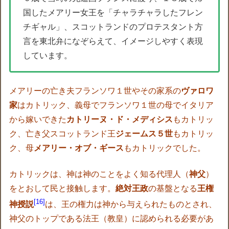
国したメアリー女王を「チャラチャラしたフレン
チギャル」、スコットランドのプロテスタント方
言を東北弁になぞらえて、イメージしやすく表現
しています。
メアリーの亡き夫フランソワ１世やその家系の
ヴァロワ
家
はカトリック、義母でフランソワ１世の母でイタリア
から嫁いできた
カトリーヌ・ド・メディシス
もカトリッ
ク、亡き父スコットランド王
ジェームス５世
もカトリッ
ク、母
メアリー・オブ・ギース
もカトリックでした。
カトリックは、神は神のことをよく知る代理人（
神父
）
をとおして民と接触します。
絶対王政
の基盤となる
王権
16
神授説
は、王の権力は神から与えられたものとされ、
神父のトップである法王（教皇）に認められる必要があ