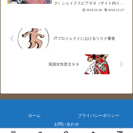
ク）シェイクスピア９９（サイト内リン
ク）ロミオとジュリエット９９（サイト
2019.12.26
2019.12.27
内リンク）『ロミオとジュリエット』映
像・舞台99(1991年～)（リンク）List of
f...
ITプロジェクトにおけるリスク審査
英国女性君主９９
ホーム
プライバシーポリシー
お問い合わせ