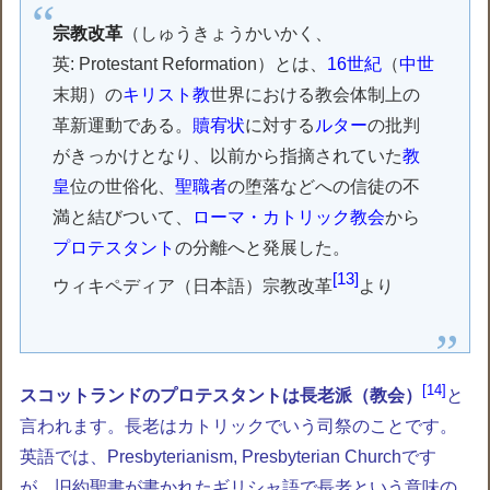
宗教改革
（しゅうきょうかいかく、
英:
Protestant Reformation
）とは、
16世紀
（
中世
末期）の
キリスト教
世界における教会体制上の
革新運動である。
贖宥状
に対する
ルター
の批判
がきっかけとなり、以前から指摘されていた
教
皇
位の世俗化、
聖職者
の堕落などへの信徒の不
満と結びついて、
ローマ・カトリック教会
から
プロテスタント
の分離へと発展した。
13
ウィキペディア（日本語）宗教改革
より
14
スコットランドのプロテスタントは長老派（教会）
と
言われます。長老はカトリックでいう司祭のことです。
英語では、
Presbyterianism, Presbyterian Churchです
が、旧約聖書が書かれたギリシャ語で長老という意味の