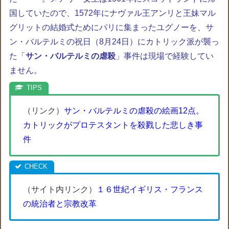
国していたので、1572年にナヴァル王アンリと王妹
マル
グリット
の結婚式ためにパリに集まったユグノーを、
サ
ン・バルテルミ
の祝日（
8月24日
）にカトリック派が襲っ
た「
サン・バルテルミの虐殺
」事件は現場で経験してい
ません。
（リンク）
サン・バルテルミの虐殺の絵画12点。
カトリックがプロテスタントを殺戮した悲しき事
件
（サイト内リンク）
１６世紀イギリス・フランス
の統治者と宗教改革