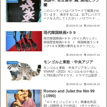
保護中: 名古屋帯_織_黒地ピンク
Yukipedia
蘭
このコンテンツはパスワードで保護され
ています。 表示するには、以下にパスワ
ードを入力してください: パスワード: 数
字で答えを入力してください:thirteen +
19 =
2024.01.18
2024.03.05
現代韓国映画×９９
movie
現代韓国映画×９９（サイト内リンク）
韓国歴史映画×９９ / 韓国映画ランキ
ング×９９実際の事件をモチーフにした
映画74☞権力に告ぐ（2019）2192003年
に、ローンスターというアメリカの投資
2023.09.16
2026.07.24
会社が、破綻寸前となっていた韓国外換
銀行（KE...
モンゴルと東欧・中央アジア
Yukipedia
モンゴルと東欧・中央アジアモンゴル
VIVANT（2023）モンゴルをロケ地とし
たTBS系のTVドラマ。ドラマでは架空の
国であるが言語や政治情勢等はモンゴル
を模しています。堺雅人 1億ドルの誤送
2026.02.11
2026.06.19
金回収の責任を負わされた丸菱商事社
員、乃木役。現...
Romeo and Juliet the film 99
Yukipedia
(-1990)
『ロミオとジュリエット』映像化作品
99（1990年までの作品）（サイト内リン