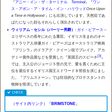
『
アニー・イン・ザ・ターミナル
Terminal
』『
ワン
ス・アポン・ア・タイム・イン・ハリウッド
Once Upon
a Time in Hollywood
』にも出演しています。天然痘であ
ばたになった顔もそれらしく演出されています。
ウィリアム・セシル（バーリー男爵）
:
ガイ・ピアース
–
エリザベスの長年にわたる重臣。イギリス生まれのオー
ストラリア人俳優ガイ・ピアーズはオーストラリア映画
『プリシラ』のドラアグ・クイーン役でブレイク。アカ
3
デミー賞作品賞などを受賞した『英国王のスピーチ
』
では、主人公のジョージ５世の兄で、愛を貫くために王
位を退位するイギリス国王エドワード８世役を演じまし
た。『ブリムストーン』では狂信的なプロテスタントの
牧師を怪演しています。
（サイト内リンク）『
BRIMSTONE
』