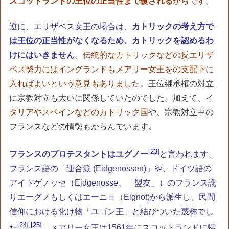
スコットランドの王位の正当性まで覆される
からです。
逆に、エリザベス女王の場合は、
カトリックの考え方で
は王位の正当性がなくなるため、カトリックを認めるわ
けにはいきません
。
伝統的なカトリックなどの反エリザ
ベス勢力にはイングランドもメアリー女王をの支配下に
入ればよいという意見もありました。
王位継承権の対立
に宗教対立も大いに関係していたのでした。加えて、イ
タリアやスベインなどのカトリック国
や、宗教対立中の
フランスなどの情勢もからんでいます。
23
フランスのプロテスタントはユグノー
と言われます。
フランス語の「連合派 (Eidgenossen)」や、ドイツ語の
アイトゲノッセ（Eidgenosse、「盟友」）のフランス訛
りエーグノもしくはエーニョ（Eignot)から派生し、民間
信仰における化け物「ユゴン王」と結びついた蔑称でし
24
,
25
た
。メアリー女王は1561年にスコットランドに帰