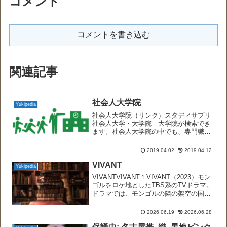
コメント
コメントを書き込む
関連記事
社会人大学院
Yukipedia
社会人大学院（リンク）スタディサプリ
社会人大学・大学院 大学院が検索でき
ます。社会人大学院の中でも、専門職大
学院は、「大学院のうち、学術の理論及
び応用を教授研究し、高度の専門性が求
2019.04.02
2019.04.12
められる職業を担うための深い学識及び
卓越した能力を培うことを...
VIVANT
Yukipedia
VIVANTVIVANT１VIVANT（2023）モン
ゴルをロケ地としたTBS系のTVドラマ。
ドラマでは、モンゴルの隣の架空の国で
あるが言語や文化等はモンゴルを模して
います。➤スポンサーだと思われる様々
2026.06.19
2026.06.28
な企業名やロゴが、これみよがしに登場
す...