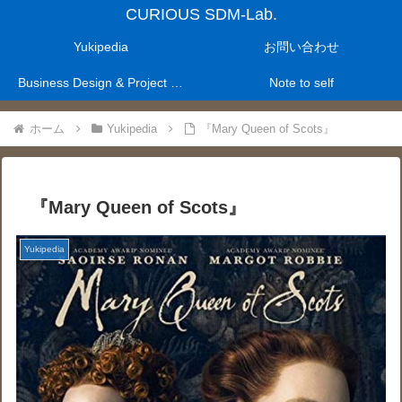
CURIOUS SDM-Lab.
Yukipedia
お問い合わせ
Business Design & Project Management Laboratry
Note to self
ホーム
Yukipedia
『Mary Queen of Scots』
『Mary Queen of Scots』
Yukipedia