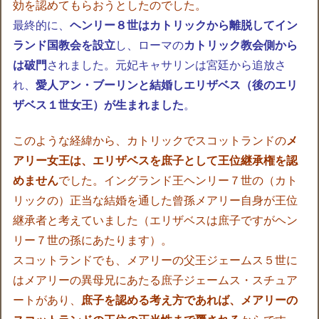
効を認めてもらおうとしたのでした。
最終的に、
ヘンリー８世はカトリックから離脱してイン
ランド国教会を設立
し、ローマの
カトリック教会側から
は破門
されました。元妃キャサリンは宮廷から追放さ
れ、
愛人アン・ブーリンと結婚しエリザベス（後のエリ
ザベス１世女王）が生まれました
。
このような経緯から、カトリックでスコットランドの
メ
アリー女王は、エリザベスを庶子として王位継承権を認
めません
でした。イングランド王ヘンリー７世の（カト
リックの）正当な結婚を通した曾孫メアリー自身が王位
継承者と考えていました（エリザベスは庶子ですがヘン
リー７世の孫にあたります）。
スコットランドでも、メアリーの父王ジェームス５世に
はメアリーの異母兄にあたる庶子ジェームス・スチュア
ートがあり、
庶子を認める考え方であれば、メアリーの