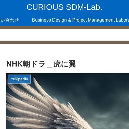
CURIOUS SDM-Lab.
問い合わせ
Business Design & Project Management Labora
NHK朝ドラ＿虎に翼
Yukipedia