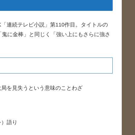
K「連続テレビ小説」第110作目。タイトルの
「鬼に金棒」と同じく「強い上にもさらに強さ
大局を見失うという意味のことわざ
）語り
ン