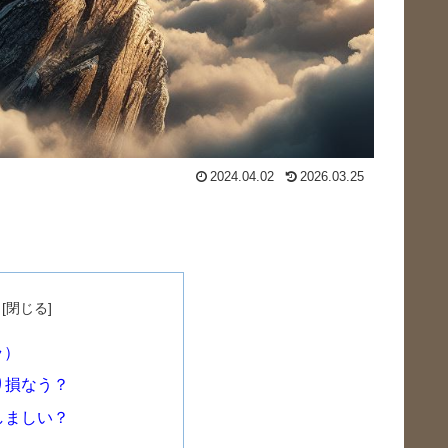
2024.04.02
2026.03.25
ラ）
り損なう？
しましい？