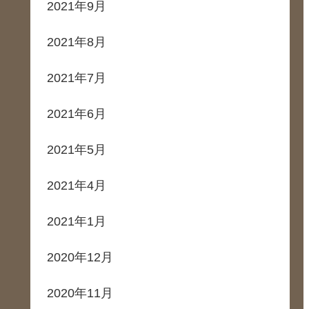
2021年9月
2021年8月
2021年7月
2021年6月
2021年5月
2021年4月
2021年1月
2020年12月
2020年11月