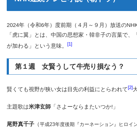
2024年（令和6年）度前期（４月～９月）放送のNH
「虎に翼」とは、中国の思想家・韓非子の言葉で、
1
が加わる」という意味。
第１週 女賢うして牛売り損なう？
2
賢くても視野が狭い女は目先の利益にとらわれて
主題歌は
米津玄師
「さよーならまたいつか!」
尾野真千子
（
平成23年度後期『カーネーション』ヒロイ