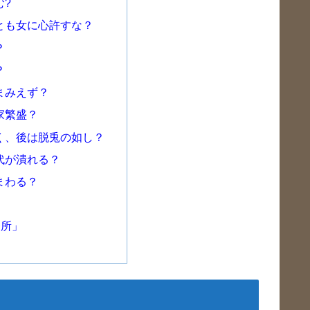
む?
とも女に心許すな？
？
？
まみえず？
家繁盛？
く、後は脱兎の如し？
代が潰れる？
まわる？
務所」