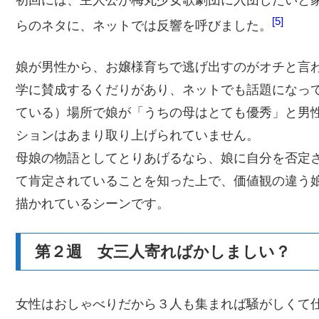
初回には、主人公が梅丸少女歌劇団に入団したいと
5
らのネタに、ネットでは反響を呼びました。
娘が男性から、お嬢様育ちで逃げ出すのがオチと言
学に賛成するくだりがあり、ネットでも話題になっ
ている）場所で娘が「うちの母はとても優秀」と男
ションはあまり取り上げられていません。
母娘の物語としてとりあげるなら、娘に自分を否定
て肯定されていることを知った上で、価値観の違う
描かれているシーンです。
第２週 女三人寄ればかしましい？
女性はおしゃべりだから３人も集まれば騒がしくて