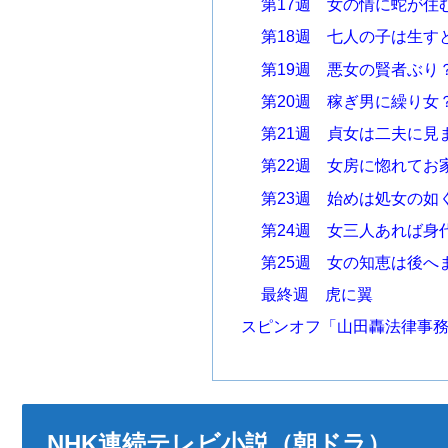
第17週 女の情に蛇が住
第18週 七人の子は生す
第19週 悪女の賢者ぶり
第20週 稼ぎ男に繰り女
第21週 貞女は二夫に見
第22週 女房に惚れてお
第23週 始めは処女の如
第24週 女三人あれば身
第25週 女の知恵は後へ
最終週 虎に翼
スピンオフ「山田轟法律事
NHK連続テレビ小説（朝ドラ）