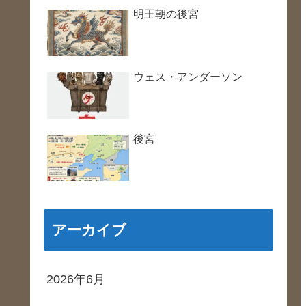
明王朝の後宮
ウェス・アンダーソン
後宮
アーカイブ
2026年6月