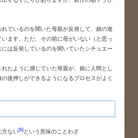
家出するくだりがありますが、前作の朝ドラか
われているのを聞いた母親が反発して、娘の進
ています。ただ、その前に母がいない（と思っ
性には反発しているのを聞いていたシチュエー
されたように感じていた母親が、娘に人間とし
娘の後押しができるようになるプロセスがよく
6
仕方ない
という意味のことわざ