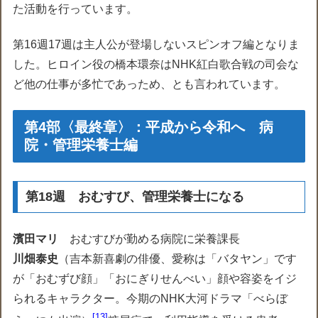
た活動を行っています。
第16週17週は主人公が登場しないスピンオフ編となりま
した。ヒロイン役の橋本環奈はNHK紅白歌合戦の司会な
ど他の仕事が多忙であっため、とも言われています。
第4部〈最終章〉：平成から令和へ 病
院・管理栄養士編
第18週 おむすび、管理栄養士になる
濱田マリ
おむすびが勤める病院に栄養課長
川畑泰史
（
吉本新喜劇の俳優、愛称は「バタヤン」です
が「おむずび顔」「おにぎりせんべい」顔や容姿をイジ
られるキャラクター。今期のNHK大河ドラマ「べらぼ
13