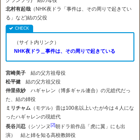
グランプリ
) 結の母役
北村有起哉
（
NHK夜ドラ「事件は、その周りで起きてい
る」など
)結の父役
（サイト内リンク）
NHK夜ドラ＿事件は、その周りで起きている
宮崎美子
結の父方祖母役
松平健
結の父方祖父役
仲里依紗
ハギャレン（博多ギャル連合）の元総代だっ
た、結の姉役
ミリチャム
（
モデル
）昔は100名以上いたが今は４人にな
ったハギャレンの現総代
2
長谷川忍
（
シソンヌ
朝ドラ前作品「虎に翼」にも出
演
） 結と姉を知る高校教師役