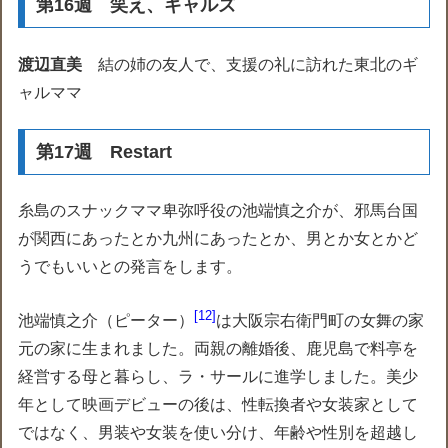
第16週 笑え、ギャルズ
渡辺直美
結の姉の友人で、支援の礼に訪れた東北のギ
ャルママ
第17週 Restart
糸島のスナックママ卑弥呼役の池端慎之介が、邪馬台国
が関西にあったとか九州にあったとか、男とか女とかど
うでもいいとの発言をします。
12
池端慎之介（ピーター）
は大阪宗右衛門町の女舞の家
元の家に生まれました。両親の離婚後、鹿児島で料亭を
経営する母と暮らし、ラ・サールに進学しました。美少
年として映画デビューの後は、性転換者や女装家として
ではなく、男装や女装を使い分け、年齢や性別を超越し