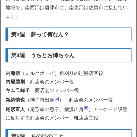
地域で、南西部は唐津市に、南東部は佐賀市に接してい
ます。
第3週 夢って何なん？
第4週 うちとお姉ちゃん
内海崇
（ミルクボーイ）角刈りの理髪店客役
内場勝則
商店会のメンバー役
キムラ緑子
商店会のメンバー役
5
新納慎也
（神戸市出身
） 商店会のメンバー役
6
尾形直人
（尾形拳の息子、横浜出身
）アーケード設置
に反対する商店会のメンバー、靴店店主役
第5週 あの日のこと