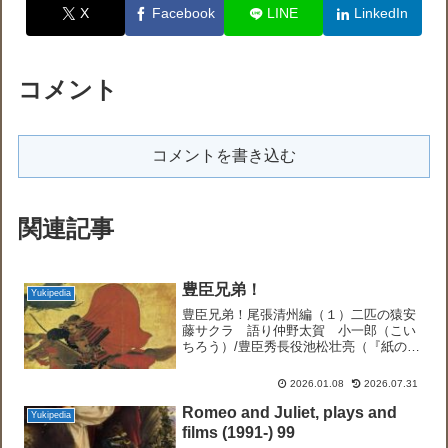
X
Facebook
LINE
LinkedIn
コメント
コメントを書き込む
関連記事
豊臣兄弟！
Yukipedia
豊臣兄弟！尾張清州編（１）二匹の猿安
藤サクラ 語り仲野太賀 小一郎（こい
ちろう）/豊臣秀長役池松壮亮（『紙の
月』など）藤吉郎/豊臣秀吉役兄弟の幼少
期を演じたのは、朝ドラ『あんぱん』で
2026.01.08
2026.07.31
やなせたかしと従兄弟を演じた子役たち
坂井真紀 小一郎の母な...
Romeo and Juliet, plays and
Yukipedia
films (1991-) 99