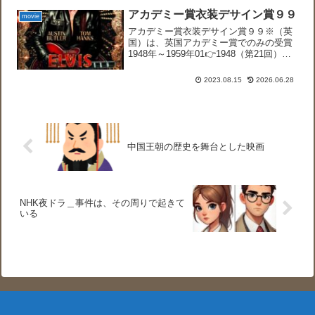
Ｋ・ディックシーズン１シーズン１第1
アカデミー賞衣装デサイン賞９９
movie
話 The ...
アカデミー賞衣装デサイン賞９９※（英
国）は、英国アカデミー賞でのみの受賞
1948年～1959年01👉1948（第21回）モ
ノクロ作品 ハムレットカラー作品 ジ
ャンヌ・ダーク75👉1949年（第22回）モ
2023.08.15
2026.06.28
ノクロ作品 女相続人カラー作品 ド
ン・...
中国王朝の歴史を舞台とした映画
NHK夜ドラ＿事件は、その周りで起きて
いる