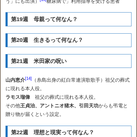
う」にも出演
）
糖尿病で」利用指導を受ける患者
第19週 母親って何なん？
第20週 生きるって何なん？
第21週 米田家の呪い
14
山内恵介
（
糸島出身の紅白常連演歌歌手
）祖父の葬式
に現れる本人役。
ラモス瑠偉
祖父の葬式に現れる本人役。
その他
王貞治、アントニオ猪木、引田天功
からも弔電と
贈り物が届くという設定。
第22週 理想と現実って何なん？