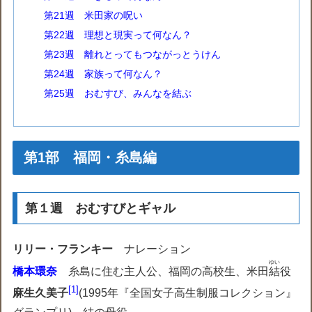
第21週 米田家の呪い
第22週 理想と現実って何なん？
第23週 離れとってもつながっとうけん
第24週 家族って何なん？
第25週 おむすび、みんなを結ぶ
第1部 福岡・糸島編
第１週 おむすびとギャル
リリー・フランキー
ナレーション
ゆい
橋本環奈
糸島に住む主人公、福岡の高校生、米田
結
役
1
麻生久美子
(
1995年『全国女子高生制服コレクション』