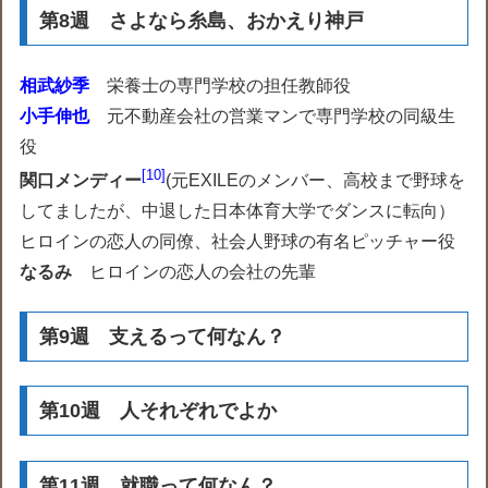
第8週 さよなら糸島、おかえり神戸
相武紗季
栄養士の専門学校の担任教師役
小手伸也
元不動産会社の営業マンで専門学校の同級生
役
10
関口メンディー
(
元EXILEのメンバー、高校まで野球を
してましたが、中退した日本体育大学でダンスに転向
）
ヒロインの恋人の同僚、社会人野球の有名ピッチャー役
なるみ
ヒロインの恋人の会社の先輩
第9週 支えるって何なん？
第10週 人それぞれでよか
第11週 就職って何なん？