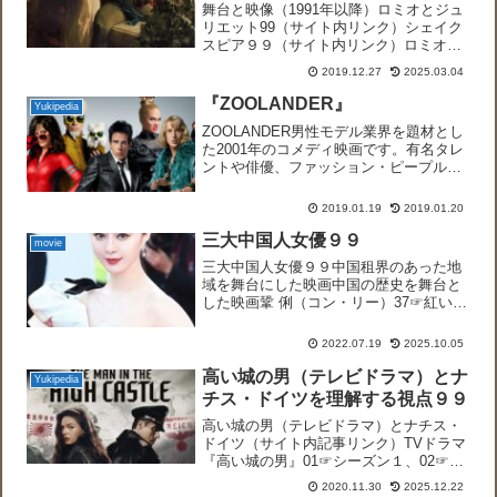
舞台と映像（1991年以降）ロミオとジュ
リエット99（サイト内リンク）シェイク
スピア９９（サイト内リンク）ロミオと
ジュリエット９９（サイト内リンク）
2019.12.27
2025.03.04
1990年までの映像化されたロミオとジュ
リエット９９（リンク）List of films b...
『ZOOLANDER』
Yukipedia
ZOOLANDER男性モデル業界を題材とし
た2001年のコメディ映画です。有名タレ
ントや俳優、ファッション・ピープルが
多数、本人役でカメオ出演、フランキ
ー・ゴーズ・トゥ・ハリウッドの『リラ
2019.01.19
2019.01.20
ックス』など80年代の音楽でも人気を博
したようです。...
三大中国人女優９９
movie
三大中国人女優９９中国租界のあった地
域を舞台にした映画中国の歴史を舞台と
した映画鞏 俐（コン・リー）37☞紅いコ
ーリャン 紅高粱 （1987）張芸謀チャ
ン・イーモウの初監督作品で、主演であ
2022.07.19
2025.10.05
る鞏俐コン・リーのデビュー作。。第38
回ベルリン国際...
高い城の男（テレビドラマ）とナ
Yukipedia
チス・ドイツを理解する視点９９
高い城の男（テレビドラマ）とナチス・
ドイツ（サイト内記事リンク）TVドラマ
『高い城の男』01☞シーズン１、02☞シ
ーズン２、03☞シーズン３、04☞シーズ
2020.11.30
2025.12.22
ン４05☞『高い城の男』 フィリップ・