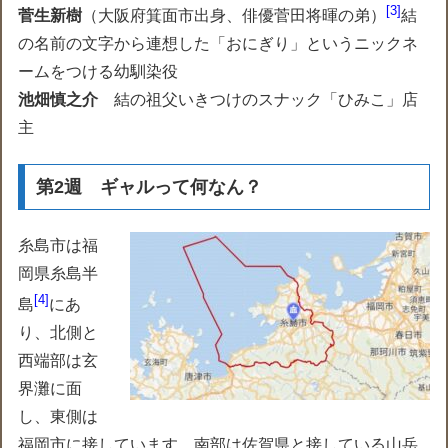
3
菅生新樹
（
大阪府箕面市出身、俳優菅田将暉の弟
）
結
の名前の文字から連想した「おにぎり」というニックネ
ームをつける幼馴染役
池畑慎之介
結の祖父いきつけのスナック「ひみこ」店
主
第2週 ギャルって何なん？
糸島市は福
岡県糸島半
4
島
にあ
り、北側と
西端部は玄
界灘に面
し、東側は
福岡市に接しています。南部は佐賀県と接している山岳