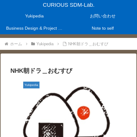
CURIOUS SDM-Lab.
Yukipedia
お問い合わせ
Business Design & Project Management Laboratry
Note to self
ホーム
Yukipedia
NHK朝ドラ＿おむすび
NHK朝ドラ＿おむすび
Yukipedia