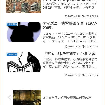
Yukipedia Site Map06030/Memorandum
日本の歴史とエンタメノンフィクション
00822/『実況 料理生物学』小倉明彦
01011/『発想と企画の心理学』高橋誠
06798/『衆愚の病理』里見清一01738/人
2025.01.26
2025.06.05
を動かす...
ディズニー実写映画９９（1977-
Yukipedia
2005）
ウォルト・ディズニー・スタジオ製作の
実写映画（1977年～2005年）01☞フリー
キー・フライデー Freaky Friday （1977
年)☞フォーチュン・クッキー Freaky
2020.12.09
2025.01.28
Friday （2003年、フリーキー・フライデ
ーのリメイ...
『実況 料理生物学』小倉明彦
Yukipedia
『実況 料理生物学』小倉明彦前月まで
高校生か予備校生だった少年少女たち
が、互いに打ち解けること、五月病にか
かる前に大学に通学する習慣をつけるこ
と、を最低限の目標においた阪大の小倉
2018.12.02
2025.01.26
先生の講義「料理生物学入門」をまとめ
たもの。文系・理系あわせて...
３７５年前の鮮明な壁画に感嘆の声