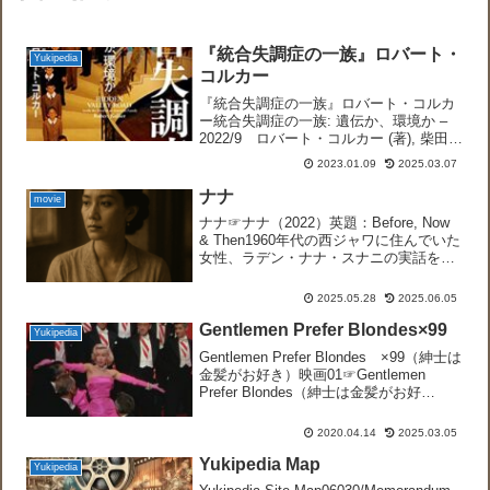
『統合失調症の一族』ロバート・
Yukipedia
コルカー
『統合失調症の一族』ロバート・コルカ
ー統合失調症の一族: 遺伝か、環境か –
2022/9 ロバート・コルカー (著), 柴田
裕之 (翻訳)5つ星のうち4.5/ 82個の評価第
2023.01.09
2025.03.07
一部第1章から 東京ローズミミは、女性
アナウンサーの東京ローズ...
ナナ
movie
ナナ☞ナナ（2022）英題：Before, Now
& Then1960年代の西ジャワに住んでいた
女性、ラデン・ナナ・スナニの実話を描
いたアフダ・イムランの小説『Jais
Darga Namaku』(直訳:「My Name Is
2025.05.28
2025.06.05
Jais ...
Gentlemen Prefer Blondes×99
Yukipedia
Gentlemen Prefer Blondes ×99（紳士は
金髪がお好き）映画01☞Gentlemen
Prefer Blondes（紳士は金髪がお好
き）,1953年ジーン・ラッセル、マリリ
ン・モンロー（ブロンド＝金髪）のダブ
2020.04.14
2025.03.05
ル主演。0...
Yukipedia Map
Yukipedia