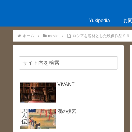
Yukipedia
お
ホーム
movie
ロシアを題材とした映像作品９９
VIVANT
漢の後宮