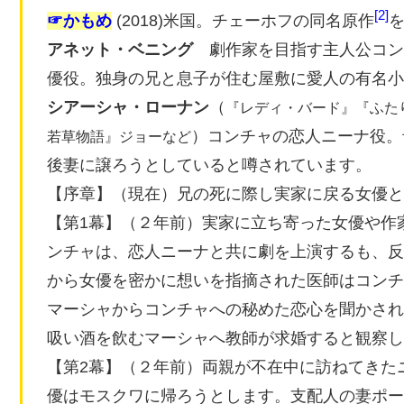
2
☞かもめ
(2018)米国。チェーホフの同名原作
アネット・ベニング
劇作家を目指す主人公コン
優役。独身の兄と息子が住む屋敷に愛人の有名小
シアーシャ・ローナン
（
『レディ・バード』『ふた
）コンチャの恋人ニーナ役。
若草物語』ジョーなど
後妻に譲ろうとしていると噂されています。
【序章】（現在）兄の死に際し実家に戻る女優と
【第1幕】（２年前）実家に立ち寄った女優や作
ンチャは、恋人ニーナと共に劇を上演するも、反
から女優を密かに想いを指摘された医師はコンチ
マーシャからコンチャへの秘めた恋心を聞かされ
吸い酒を飲むマーシャへ教師が求婚すると観察し
【第2幕】（２年前）両親が不在中に訪ねてきた
優はモスクワに帰ろうとします。支配人の妻ポー