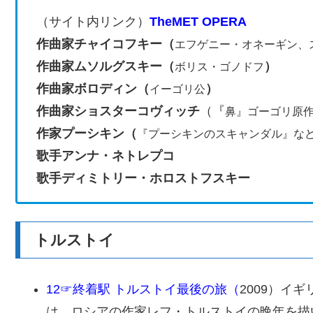
（サイト内リンク）
TheMET OPERA
作曲家チャイコフキー
（
エフゲニー・オネーギン、
作曲家ムソルグスキー（
）
ボリス・ゴノドフ
作曲家ボロディン（
）
イーゴリ公
作曲家ショスターコヴィッチ
（『
鼻』ゴーゴリ原
作家プーシキン（
『プーシキンのスキャンダル』な
歌手アンナ・ネトレプコ
歌手ディミトリー・ホロストフスキー
トルストイ
12☞終着駅 トルストイ最後の旅（
2009）イ
は、ロシアの作家レフ・トルストイの晩年を描