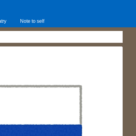
try
Note to self