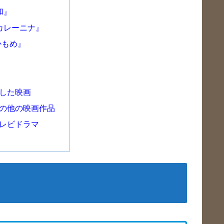
和』
カレーニナ』
かもめ』
した映画
の他の映画作品
レビドラマ