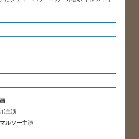
映画。
ルボ主演。
マルソー
主演