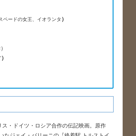
）
スペードの女王、イオランタ
）
作
）
ど
ギリス・ドイツ・ロシア合作の伝記映画。原作
いたジェイ・パリーニの『終着駅 トルストイ