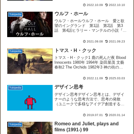
弥呼か『肥前国風土記』の海松樫媛みる
2022.10.09
2022.10.10
かしひめ、『豊後国風土記』の速来津
姫...
ウルフ・ホール
Yukipedia
ウルフ・ホールウルフ・ホール 愛と欲
望のイングランド 第1話 第2話 第3
話 第4話ヒラリー・マンテルの小説『ウ
ルフ・ホール』および『罪人を召し出
せ』に基づく、イギリスBBC制作ドラ
2021.09.08
2021.09.23
マ。第73回ゴールデン・グローブ賞作品
賞ミニシリーズ・テレ...
トマス・H・クック
Yukipedia
トマス・H・クック1 鹿の死んだ夜 Blood
Innocents 1980年 1994年 染田屋茂 文藝
春秋2 The Orchids 1982年3 神の街の殺
人 Tabernacle 1983年 1994年 染田屋茂
文藝春秋4 Ele...
2022.11.09
2025.03.03
デザイン思考
Yukipedia
デザイン思考デザイン思考とは、デザイ
ナーのような思考方法で、思考の発散
（ユニークで多様なアイデア創造する）
と収束（論理的に構成する）を繰り返
し、実践的かつ創造的な問題解決もしく
2019.07.01
2020.01.14
は解決策を導きます。（デザイン思考に
関する古典的な初期の提言）ハ...
Romeo and Juliet, plays and
Yukipedia
films (1991-) 99