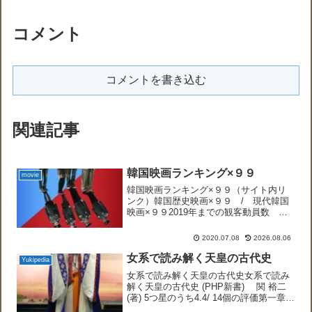
コメント
コメントを書き込む
関連記事
韓国映画ランキング×９９
movie
韓国映画ランキング×９９（サイト内リ
ンク）韓国歴史映画×９９ / 現代韓国
映画×９９2019年までの観客動員数
Best30☞第1位 バトル・オーシャン海
上決戦（李氏朝鮮歴史映画）02☞第2位
2020.07.08
2026.08.06
エクストリーム・ジョブ（2019）
extrem...
女系で読み解く天皇の古代史
Yukipedia
女系で読み解く天皇の古代史女系で読み
解く天皇の古代史 (PHP新書) 関 裕二
(著) 5つ星のうち4.4/ 14個の評価第一章
女王からはじまった国日本天皇の祖は卑