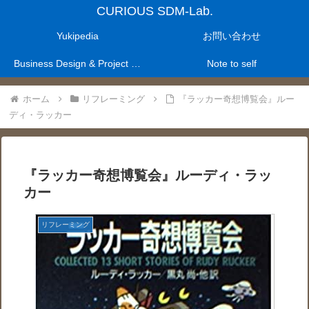
CURIOUS SDM-Lab.
Yukipedia
お問い合わせ
Business Design & Project Management Laboratry
Note to self
ホーム
リフレーミング
『ラッカー奇想博覧会』ルー
ディ・ラッカー
『ラッカー奇想博覧会』ルーディ・ラッ
カー
リフレーミング