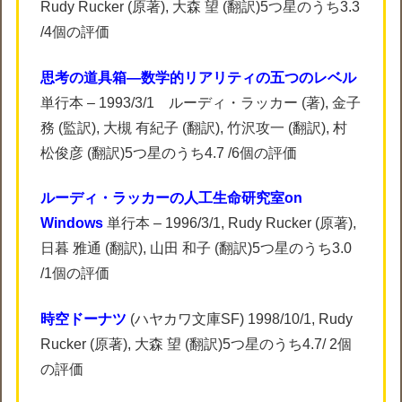
Rudy Rucker (原著), 大森 望 (翻訳)5つ星のうち3.3
/4個の評価
思考の道具箱―数学的リアリティの五つのレベル
単行本 – 1993/3/1 ルーディ・ラッカー (著), 金子
務 (監訳), 大槻 有紀子 (翻訳), 竹沢攻一 (翻訳), 村
松俊彦 (翻訳)5つ星のうち4.7 /6個の評価
ルーディ・ラッカーの人工生命研究室on
Windows
単行本 – 1996/3/1, Rudy Rucker (原著),
日暮 雅通 (翻訳), 山田 和子 (翻訳)5つ星のうち3.0
/1個の評価
時空ドーナツ
(ハヤカワ文庫SF) 1998/10/1, Rudy
Rucker (原著), 大森 望 (翻訳)5つ星のうち4.7/ 2個
の評価