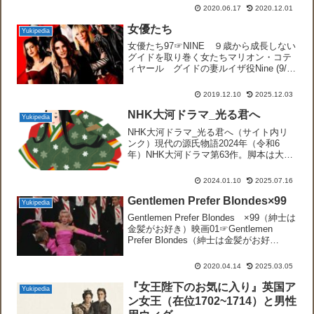
の皇太子妃は軍部の抵抗にあいながらも
2020.06.17
2020.12.01
気丈に平和外交を行おうとする女性に描
かれ、重要なキャラクターとして登場も
女優たち
Yukipedia
増えていま...
女優たち97☞NINE ９歳から成長しない
グイドを取り巻く女たちマリオン・コテ
ィヤール グイドの妻ルイザ役Nine (9/9)
Movie CLIP - Take It All (2009) HD66☞
1996 そして僕は恋をする Comm...
2019.12.10
2025.12.03
NHK大河ドラマ_光る君へ
Yukipedia
NHK大河ドラマ_光る君へ（サイト内リ
ンク）現代の源氏物語2024年（令和6
年）NHK大河ドラマ第63作。脚本は大石
静。だけでなく音楽担当は女性の冬野ユ
ミ、西洋風クラシック、ジャズ、ロック
2024.01.10
2025.07.16
などがシーンに合わせて使い分けられて
います。第１回 ...
Gentlemen Prefer Blondes×99
Yukipedia
Gentlemen Prefer Blondes ×99（紳士は
金髪がお好き）映画01☞Gentlemen
Prefer Blondes（紳士は金髪がお好
き）,1953年ジーン・ラッセル、マリリ
ン・モンロー（ブロンド＝金髪）のダブ
2020.04.14
2025.03.05
ル主演。0...
『女王陛下のお気に入り』英国ア
Yukipedia
ン女王（在位1702~1714）と男性