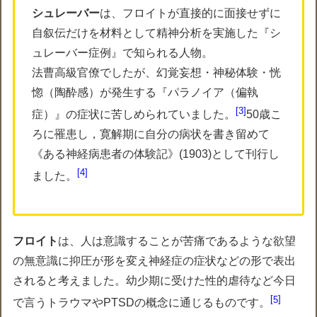
シュレーバー
は、フロイトが直接的に面接せずに
自叙伝だけを材料として精神分析を実施した『シ
ュレーバー症例』で知られる人物。
法曹高級官僚でしたが、幻覚妄想・神秘体験・恍
惚（陶酔感）が発生する『パラノイア（偏執
3
症）』の症状に苦しめられていました。
50歳こ
ろに罹患し，寛解期に自分の病状を書き留めて
《ある神経病患者の体験記》(1903)として刊行し
4
ました。
フロイト
は、人は意識することが苦痛であるような欲望
の無意識に抑圧が形を変え神経症の症状などの形で表出
されると考えました。幼少期に受けた性的虐待など今日
5
で言うトラウマやPTSDの概念に通じるものです。