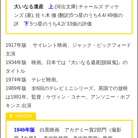
大いなる遺産
上
(河出文庫) チャールズ ディケ
ンズ (著), 佐々木 徹 (翻訳)5つ星のうち4.4/ 49個の
評
下
5つ星のうち4.2/ 33個の評価
1917年版 サイレント映画、ジャック・ピックフォード
主演
1934年版 映画。日本では『大いなる遺産[脱獄鬼]』の
タイトル
1974年版 テレビ映画。
1989年版 全6回のテレビミニシリーズ。英国での放映
は1991年。監督：ケヴィン・コナー。アンソニー・ホプ
キンス 出演
1946年版
白黒映画 アカデミー賞2部門（撮影