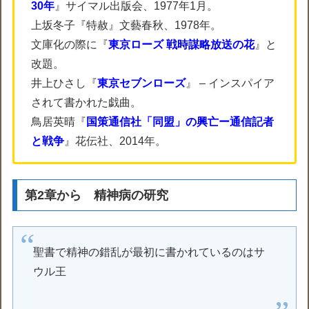
30年
』サイマル出版会、1977年1月。
上坂冬子『特赦』文藝春秋、1978年。
文庫化の際に『
東京ローズ 戦時謀略放送の花
』と
改題。
井上ひさし『
東京セブンローズ
』 – インスパイア
されて書かれた戯曲。
鳥居英晴『
国策通信社「同盟」の興亡ー通信記者
と戦争
』花伝社、2014年。
第2章から 精神病の研究
聖書で精神の錯乱が最初に書かれているのはサ
ウル王