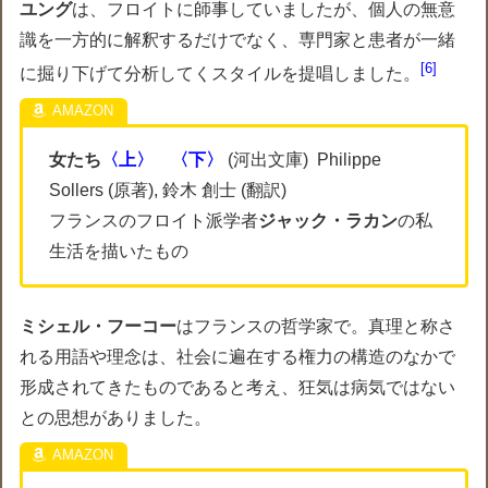
ユング
は、フロイトに師事していましたが、個人の無意
識を一方的に解釈するだけでなく、専門家と患者が一緒
6
に掘り下げて分析してくスタイルを提唱しました。
女たち
〈上〉
〈下〉
(河出文庫) Philippe
Sollers (原著), 鈴木 創士 (翻訳)
フランスのフロイト派学者
ジャック・ラカン
の私
生活を描いたもの
ミシェル・フーコー
はフランスの哲学家で。真理と称さ
れる用語や理念は、社会に遍在する権力の構造のなかで
形成されてきたものであると考え、狂気は病気ではない
との思想がありました。