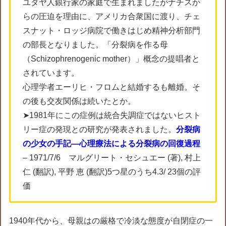
ユダヤ人銀行家の家庭で生まれましたがナチスか
らの圧迫を理由に、アメリカ合衆国に渡り、チェ
スナット・ロッジ病院で働きはじめ精神分析部門
の部長となりました。「分裂病を作る母
（Schizophrenogenic mother）」概念の提唱者と
されています。
心理学者エーリヒ・フロムと結婚するも離婚。そ
の後も交友関係は続いたとか。
➤1981年にこの症例は統合失調症ではないヒスト
リー症の発現との研究が発表されました。
分裂病
の少女の手記―心理療法による分裂病の回復過程
– 1971/7/6 マルグリート・セシュエー (著), 村上
仁 (翻訳), 平野 恵 (翻訳)5つ星のうち4.3/ 23個の評
価
1940年代から、母親はの厳格で冷淡な態度が自閉症の一