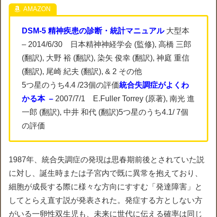
DSM-5 精神疾患の診断・統計マニュアル
大型本
– 2014/6/30 日本精神神経学会 (監修), 高橋 三郎
(翻訳), 大野 裕 (翻訳), 染矢 俊幸 (翻訳), 神庭 重信
(翻訳), 尾崎 紀夫 (翻訳), & 2 その他
5つ星のうち4.4 /23個の評価
統合失調症がよくわ
かる本 –
2007/7/1 E.Fuller Torrey (原著), 南光 進
一郎 (翻訳), 中井 和代 (翻訳)5つ星のうち4.1/ 7個
の評価
1987年、統合失調症の発現は思春期前後とされていた説
に対し、誕生時または子宮内で既に異常を抱えており、
細胞が成長する際に様々な方向にすすむ「発達障害」と
してとらえ直す説が発表された。発症する方としない方
がいる一卵性双生児も、未来に世代に伝える確率は同じ