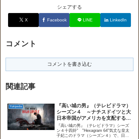
シェアする
X
Facebook
LINE
LinkedIn
コメント
コメントを書き込む
関連記事
『高い城の男』（テレビドラマ）
Yukipedia
シーズン４ ～ナチスドイツと大
日本帝国がアメリカを支配する世
界～
『高い城の男』（テレビドラマ）シーズ
ン４十四卦" "Hexagram 64"気丈な皇太
子妃このドラマ（シーズン４）で、日本