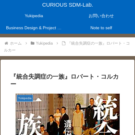
CURIOUS SDM-Lab.
Yukipedia
お問い合わせ
Business Design & Project Management Laboratry
Note to self
ホーム
Yukipedia
『統合失調症の一族』ロバート・コ
ルカー
『統合失調症の一族』ロバート・コルカ
ー
Yukipedia