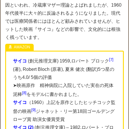
因といわれ、冷蔵庫マザー理論とよばれましたが、1960
年代後半に大々的に反論されるようになりました。現代
では医療関係者にはほとんど顧みされていませんが、ヒ
ットした映画『サイコ』などの影響で、文化的には根強
く残っています。
7
サイコ
(創元推理文庫) 1959,ロバート ブロック
(著), Robert Bloch (原著), 夏来 健次 (翻訳)5つ星の
うち4.0/ 5個の評価
➤映画原作 精神病院に入院していた実在の死体
8
泥棒
をモデルに書かれました。
サイコ
（1960）上記を原作としたヒッチコック監
9
督の映画
ジャネット・リー第18回ゴールデング
ローブ賞 助演女優賞受賞
サイコ (2)
(創元推理文庫) – 1982,ロバート・ブロ