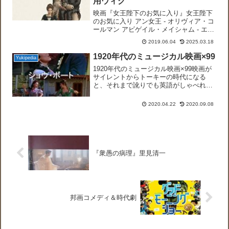
用ウィグ
映画『女王陛下のお気に入り』女王陛下
のお気に入り アン女王 - オリヴィア・コ
ールマン アビゲイル・メイシャム - エ
マ・ストーン（『ラ・ラ・ランド』『ク
2019.06.04
2025.03.18
ルエラ』『哀れなるものたち』など） マ
ールバラ公爵夫人サラ - レイチェル・ワ
1920年代のミュージカル映画×99
Yukipedia
イズ（小...
1920年代のミュージカル映画×99映画が
サイレントからトーキーの時代になる
と、それまで訛りでも英語がしゃべれな
くてもよかった俳優は使えなくなりまし
た。また、音楽（音）とダンス（映像）
2020.04.22
2020.09.08
が合ったミュージカル映画がつくられ人
気を博しました。両方...
『衆愚の病理』里見清一
邦画コメディ＆時代劇