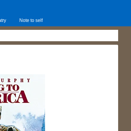
try
Note to self