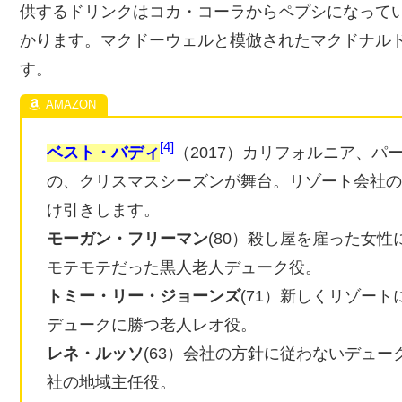
供するドリンクはコカ・コーラからペプシになって
かります。マクドーウェルと模倣されたマクドナル
す。
4
ベスト・バディ
（2017）カリフォルニア、
の、クリスマスシーズンが舞台。リゾート会社の
け引きします。
モーガン・フリーマン
(80）殺し屋を雇った女
モテモテだった黒人老人デューク役。
トミー・リー・ジョーンズ
(71）新しくリゾー
デュークに勝つ老人レオ役。
レネ・ルッソ
(63）会社の方針に従わないデュ
社の地域主任役。