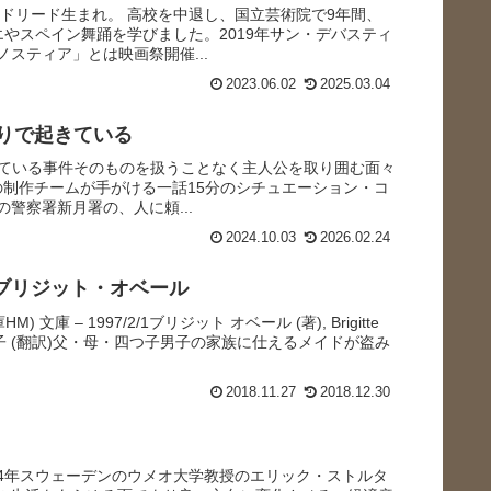
マドリード生まれ。 高校を中退し、国立芸術院で9年間、
やスペイン舞踊を学びました。2019年サン・デバスティ
スティア」とは映画祭開催...
2023.06.02
2025.03.04
周りで起きている
きている事件そのものを扱うことなく主人公を取り囲む面々
』の制作チームが手がける一話15分のシチュエーション・コ
警察署新月署の、人に頼...
2024.10.03
2026.02.24
ブリジット・オベール
庫 – 1997/2/1ブリジット オベール (著), Brigitte
, 藤本 優子 (翻訳)父・母・四つ子男子の家族に仕えるメイドが盗み
2018.11.27
2018.12.30
on）定義2004年スウェーデンのウメオ大学教授のエリック・ストルタ