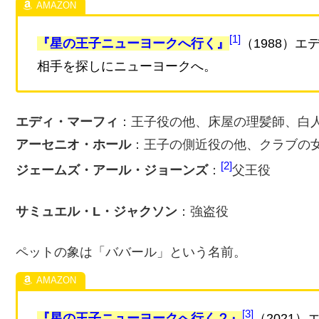
1
『星の王子ニューヨークへ行く』
（1988）
相手を探しにニューヨークへ。
エディ・マーフィ
：王子役の他、床屋の理髪師、白
アーセニオ・ホール
：王子の側近役の他、クラブの
2
ジェームズ・アール・ジョーンズ
：
父王役
サミュエル・L・ジャクソン
：強盗役
ペットの象は「ババール」という名前。
3
『星の王子ニューヨークへ行く２』
（2021