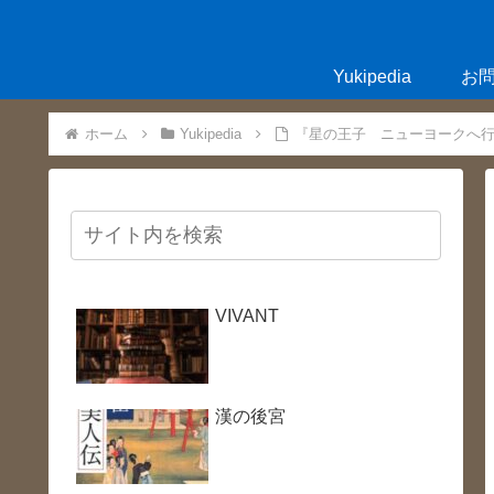
Yukipedia
お
ホーム
Yukipedia
『星の王子 ニューヨークへ
VIVANT
漢の後宮