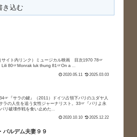
書き込む
87（サイト内リンク）ミュージカル映画 目次1970 78☞
 Lili 80☞Monrak luk thung 81☞On a ...
2020.05.11
2025.03.03
34☞『サラの鍵』（2011）ドイツ占領下パリのユダヤ人
サラの人生を追う女性ジャーナリスト。33☞『パリよ永
パリ破壊作戦を食い止めた...
2020.10.10
2025.12.22
・バルデム夫妻９９