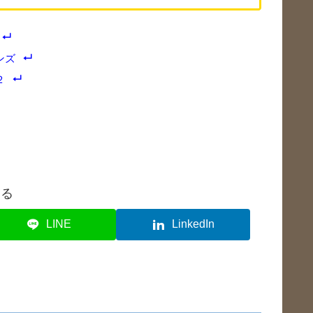
ンズ
２
する
LINE
LinkedIn