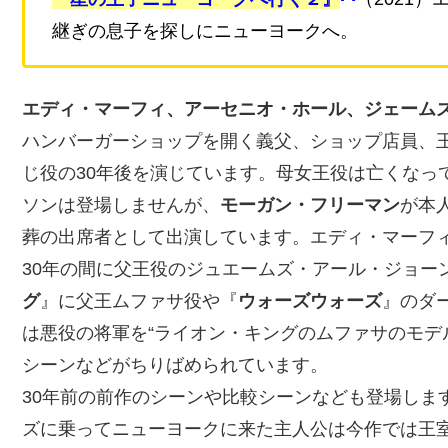
継ぎの息子を探しにニューヨークへ。
エディ・マーフィ、アーセニオ・ホール、ジェーム
ハンバーガーショップを開く義父、ショップ店員、
じ役の30年後を演じています。母女王役は亡くなっ
ソンは登場しませんが、
モーガン・フリーマン
が本
葬の出席者として出演しています。エディ・マーフ
30年の間に父王役のジュエームズ・アール・ジョー
グ
』に父王ムファサ役や『
ウォーズウォーズ
』のダ
は悪役の将軍を“ライオン・キングのムファサのモデ
シーンなどがちりばめられています。
30年前の前作のシーンや比較シーンなども登場しま
ズに乗ってニューヨークに来た主人公は今作では王