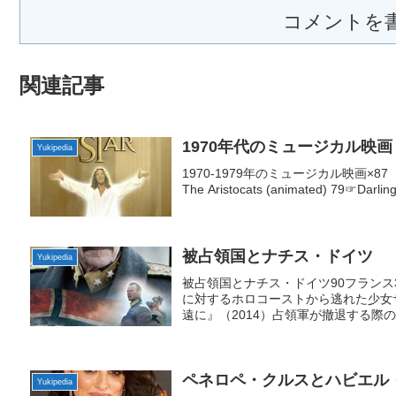
コメントを
関連記事
1970年代のミュージカル映画
Yukipedia
1970-1979年のミュージカル映画×
The Aristocats (animated) 79☞Darling
被占領国とナチス・ドイツ
Yukipedia
被占領国とナチス・ドイツ90フランス
に対するホロコーストから逃れた少女
遠に』（2014）占領軍が撤退する際の
ペネロペ・クルスとハビエル
Yukipedia