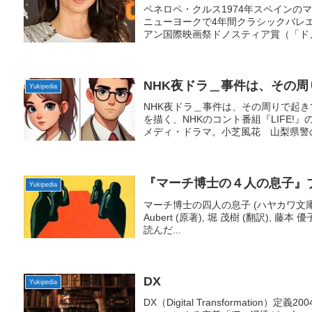
ペネロペ・クルス1974年スペインの
ニューヨークで4年間クラシックバレエ
アン国際映画祭ドノスティア賞（「ドノ
NHK夜ドラ＿事件は、その
Yukipedia
NHK夜ドラ＿事件は、その周りで起
を描く、NHKのコント番組『LIFE!
メディ・ドラマ。小芝風花 山梨県警の
『マーチ博士の４人の息子』
Yukipedia
マーチ博士の四人の息子 (ハヤカワ文庫HM) 文
Aubert (原著), 堀 茂樹 (翻訳)
読んだ...
DX
Yukipedia
DX（Digital Transformati