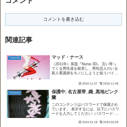
コメント
コメントを書き込む
関連記事
マッド・ナース
Yukipedia
（2011年）英題『Nurse 3D』 言い寄っ
てくる男性達を殺害し、男性恋人のいる
新人看護婦をモノにしようと狙うバイセ
クシュアルのサイコ看護婦を題材にした
エロティックホラー映画。『V.I. ウォー
2020.11.07
2020.11.08
ショースキー』『シリアルママ』『女と
男の名...
保護中: 名古屋帯_織_黒地ピンク
Yukipedia
蘭
このコンテンツはパスワードで保護され
ています。 表示するには、以下にパスワ
ードを入力してください: パスワード: 数
字で答えを入力してください:3 × five =
2024.01.18
2024.03.05