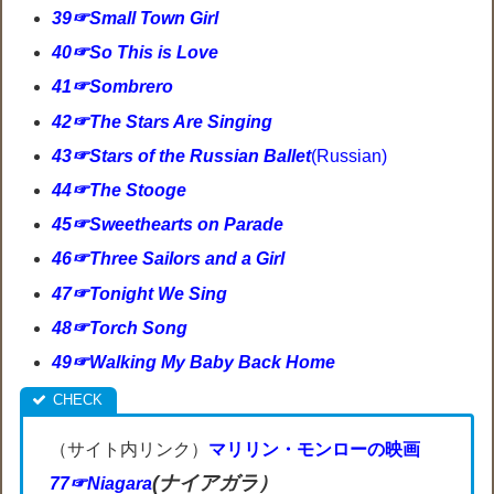
39☞Small Town Girl
40☞So This is Love
41☞Sombrero
42☞The Stars Are Singing
43☞Stars of the Russian Ballet
(Russian)
44☞The Stooge
45☞Sweethearts on Parade
46☞Three Sailors and a Girl
47☞Tonight We Sing
48☞Torch Song
49☞Walking My Baby Back Home
（サイト内リンク）
マリリン・モンローの映画
(ナイアガラ）
77☞Niagara