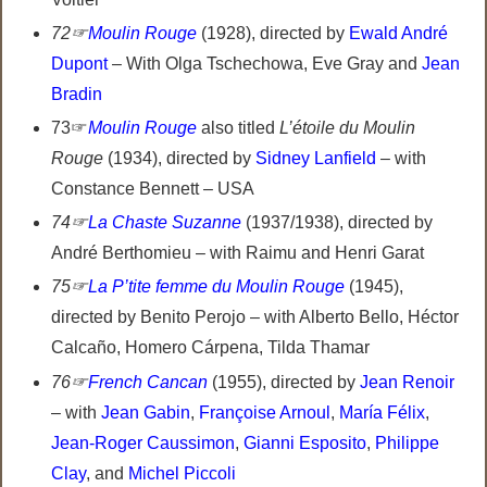
72☞
Moulin Rouge
(1928), directed by
Ewald André
Dupont
– With Olga Tschechowa, Eve Gray and
Jean
Bradin
73☞
Moulin Rouge
also titled
L’étoile du Moulin
Rouge
(1934), directed by
Sidney Lanfield
– with
Constance Bennett – USA
74☞
La Chaste Suzanne
(1937/1938), directed by
André Berthomieu – with Raimu and Henri Garat
75☞
La P’tite femme du Moulin Rouge
(1945),
directed by Benito Perojo – with Alberto Bello, Héctor
Calcaño, Homero Cárpena, Tilda Thamar
76☞
French Cancan
(1955), directed by
Jean Renoir
– with
Jean Gabin
,
Françoise Arnoul
,
María Félix
,
Jean-Roger Caussimon
,
Gianni Esposito
,
Philippe
Clay
, and
Michel Piccoli