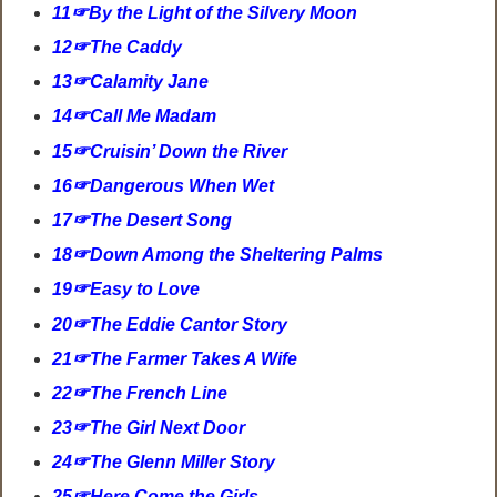
11☞By the Light of the Silvery Moon
12☞The Caddy
13☞Calamity Jane
14☞Call Me Madam
15☞Cruisin’ Down the River
16☞Dangerous When Wet
17☞The Desert Song
18☞Down Among the Sheltering Palms
19☞Easy to Love
20☞The Eddie Cantor Story
21☞The Farmer Takes A Wife
22☞The French Line
23☞The Girl Next Door
24☞The Glenn Miller Story
25☞Here Come the Girls