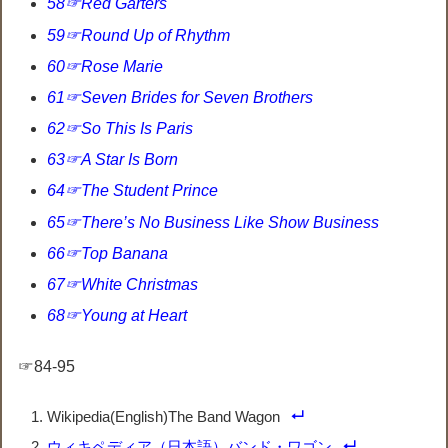
58☞Red Garters
59☞Round Up of Rhythm
60☞Rose Marie
61☞Seven Brides for Seven Brothers
62☞So This Is Paris
63☞A Star Is Born
64☞The Student Prince
65☞There’s No Business Like Show Business
66☞Top Banana
67☞White Christmas
68☞Young at Heart
☞84-95
Wikipedia(English)The Band Wagon
ウィキペディア（日本語）バンド・ワゴン