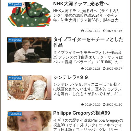
NHK大河ドラマ_光る君へ
Yukipedia
NHK大河ドラマ_光る君へ（サイト内リ
ンク）現代の源氏物語2024年（令和6
年）NHK大河ドラマ第63作。脚本は大石
静。だけでなく音楽担当は女性の冬野ユ
ミ、西洋風クラシック、ジャズ、ロック
2024.01.10
2025.07.16
などがシーンに合わせて使い分けられて
います。第１回 ...
タイプライターをモチーフとした
Yukipedia
作品
タイプライターをモチーフとした作品音
楽 フランスの作曲家エリック・サティは
バレエ音楽『パラード』（1916年）の中
でタイプライターを楽器として使用し
2025.01.28
2025.05.27
た。Leroy Anderson Ritvélin The
Typewriter Aleks...
シンデレラ×９９
Yukipedia
シンデレラ×９９,ディズニーはじめ様々
に映画化されています。基本的にフラン
スを舞台にしたものが多いですが、ギリ
シャやエジプト、中国などにも古くから
類似の物語が存在したようです。誰もが
2019.05.20
2025.01.10
よく知る物語なので様々な時代背景に置
き換えたアレンジが多く...
Philippa Gregoryの視点99
Yukipedia
イギリスの歴史小説家Philippa Gregoryの
視点99（サイト外リンク）ウィキペディ
ア（日本語）フィリッパ・グレゴリー