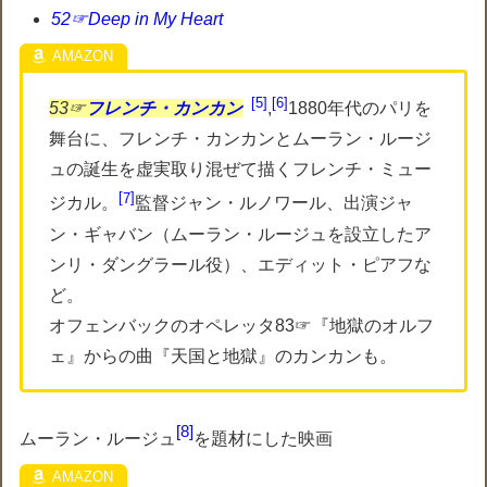
52☞Deep in My Heart
5
6
53☞
フレンチ・カンカン
,
1880年代のパリを
舞台に、フレンチ・カンカンとムーラン・ルージ
ュの誕生を虚実取り混ぜて描くフレンチ・ミュー
7
ジカル。
監督ジャン・ルノワール、出演ジャ
ン・ギャバン（ムーラン・ルージュを設立したア
ンリ・ダングラール役）、エディット・ピアフな
ど。
オフェンバックのオペレッタ83☞『地獄のオルフ
ェ』からの曲『天国と地獄』のカンカンも。
8
ムーラン・ルージュ
を題材にした映画