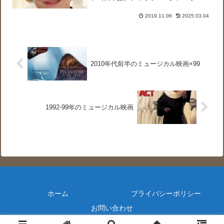
（サイト外リンク）フィリッパ・グレゴ
リー公式ウェブサイトThe Order of
2019.11.06
2025.03.04
Darkness series1...
2010年代前半のミュージカル映画×99
1992-99年のミュージカル映画
ホーム
プライバシーポリシー
お問い合わせ