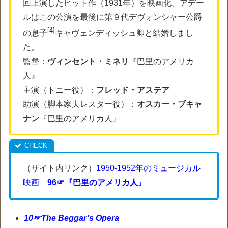
回上演したヒット作（1931年）を映画化。アデー
ルはこの公演を最後に第９代デヴォンシャー公爵
4
の息子
キャヴェンディッシュ卿と結婚しまし
た。
監督：
ヴィンセント・ミネリ
『巴里のアメリカ
人』
主演（トニー役）：
フレッド・アステア
助演（脚本家夫レスター役）：
オスカー・ブキャ
ナン
『巴里のアメリカ人』
（サイト内リンク）
1950-1952年のミュージカル
映画
96☞『巴里のアメリカ人』
10☞The Beggar’s Opera