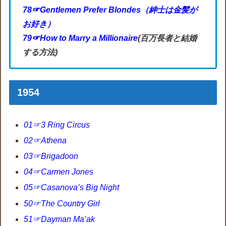
78☞Gentlemen Prefer Blondes（紳士は金髪が
お好き）
79☞How to Marry a Millionaire
(百万長者と結婚
する方法)
1954
01☞3 Ring Circus
02☞Athena
03☞Brigadoon
04☞Carmen Jones
05☞Casanova’s Big Night
50☞The Country Girl
51☞Dayman Ma’ak