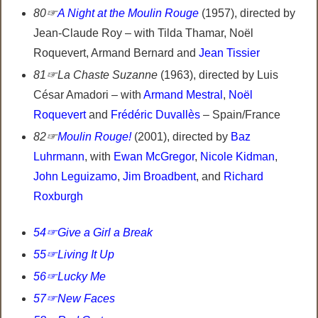
80☞
A Night at the Moulin Rouge
(1957), directed by
Jean-Claude Roy – with Tilda Thamar, Noël
Roquevert, Armand Bernard and
Jean Tissier
81☞La Chaste Suzanne
(1963), directed by Luis
César Amadori – with
Armand Mestral
,
Noël
Roquevert
and
Frédéric Duvallès
– Spain/France
82☞
Moulin Rouge!
(2001), directed by
Baz
Luhrmann
, with
Ewan McGregor
,
Nicole Kidman
,
John Leguizamo
,
Jim Broadbent
, and
Richard
Roxburgh
54☞Give a Girl a Break
55☞Living It Up
56☞Lucky Me
57☞New Faces