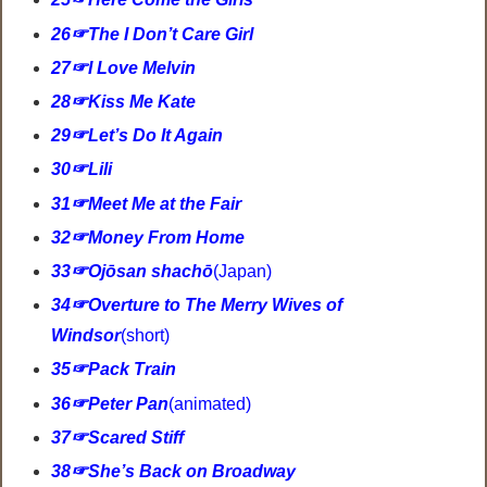
26☞The I Don’t Care Girl
27☞I Love Melvin
28☞Kiss Me Kate
29☞Let’s Do It Again
30☞Lili
31☞Meet Me at the Fair
32☞Money From Home
33☞Ojōsan shachō
(Japan)
34☞Overture to The Merry Wives of
Windsor
(short)
35☞Pack Train
36☞Peter Pan
(animated)
37☞Scared Stiff
38☞She’s Back on Broadway