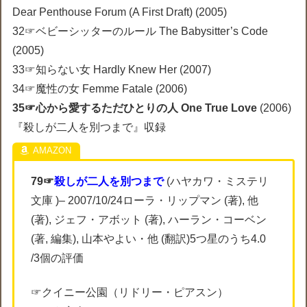
Dear Penthouse Forum (A First Draft) (2005)
32☞ベビーシッターのルール The Babysitter’s Code
(2005)
33☞知らない女 Hardly Knew Her (2007)
34☞魔性の女 Femme Fatale (2006)
35☞心から愛するただひとりの人 One True Love
(2006)
『殺しが二人を別つまで』収録
79☞
殺しが二人を別つまで
(ハヤカワ・ミステリ
文庫 )– 2007/10/24ローラ・リップマン (著), 他
(著), ジェフ・アボット (著), ハーラン・コーベン
(著, 編集), 山本やよい・他 (翻訳)5つ星のうち4.0
/3個の評価
☞クイニー公園（リドリー・ピアスン）