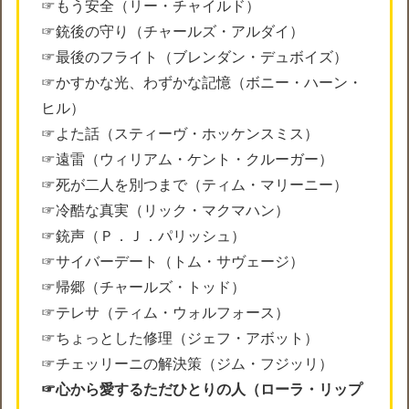
☞もう安全（リー・チャイルド）
☞銃後の守り（チャールズ・アルダイ）
☞最後のフライト（ブレンダン・デュボイズ）
☞かすかな光、わずかな記憶（ボニー・ハーン・
ヒル）
☞よた話（スティーヴ・ホッケンスミス）
☞遠雷（ウィリアム・ケント・クルーガー）
☞死が二人を別つまで（ティム・マリーニー）
☞冷酷な真実（リック・マクマハン）
☞銃声（Ｐ．Ｊ．パリッシュ）
☞サイバーデート（トム・サヴェージ）
☞帰郷（チャールズ・トッド）
☞テレサ（ティム・ウォルフォース）
☞ちょっとした修理（ジェフ・アボット）
☞チェッリーニの解決策（ジム・フジッリ）
☞心から愛するただひとりの人（ローラ・リップ