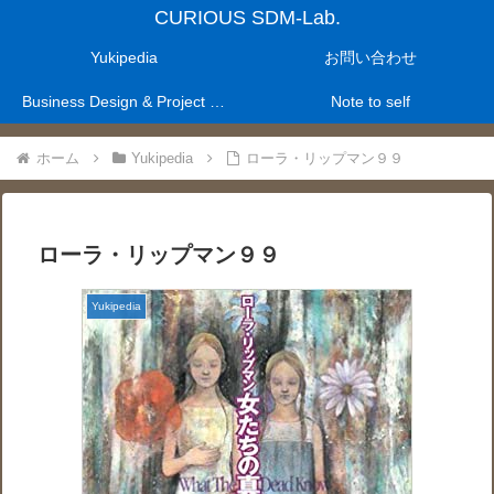
CURIOUS SDM-Lab.
Yukipedia
お問い合わせ
Business Design & Project Management Laboratry
Note to self
ホーム
Yukipedia
ローラ・リップマン９９
ローラ・リップマン９９
Yukipedia