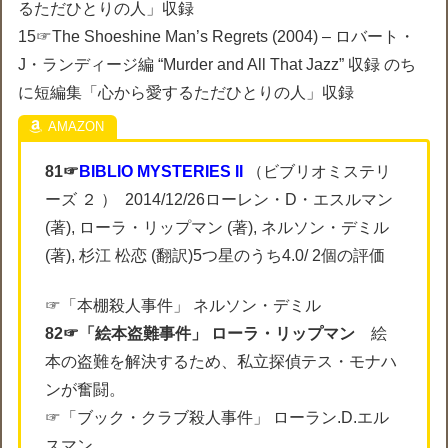
るただひとりの人」収録
15☞The Shoeshine Man’s Regrets (2004) – ロバート・
J・ランディージ編 “Murder and All That Jazz” 収録 のち
に短編集「心から愛するただひとりの人」収録
81☞
BIBLIO MYSTERIES II
（ビブリオミステリ
ーズ ２ ） 2014/12/26ローレン・D・エスルマン
(著), ローラ・リップマン (著), ネルソン・デミル
(著), 杉江 松恋 (翻訳)5つ星のうち4.0/ 2個の評価
☞「本棚殺人事件」 ネルソン・デミル
82☞「絵本盗難事件」 ローラ・リップマン
絵
本の盗難を解決するため、私立探偵テス・モナハ
ンが奮闘。
☞「ブック・クラブ殺人事件」 ローラン.D.エル
スマン