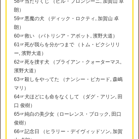
58☞当たりくじ （ビル・プロンジーニ, 加賀山 卓
朗）
59☞悪魔の犬 （ディック・ロクティ, 加賀山 卓
朗）
60☞救い （パトリシア・アボット, 濱野大道）
61☞死が我らを分かつまで （トム・ピクシリリ
ー, 濱野大道）
62☞死を捜す犬 （ブライアン・クォーターマス,
濱野大道）
63☞殺しをやってた （ナンシー・ピカード, 森嶋
マリ）
64☞犬ほどにも命をなくして （ダグ・アリン, 田
口 俊樹）
65☞純白の美少女（ローレンス・ブロック, 田口
俊樹）
66☞記念日 （ヒラリー・デイヴィッドソン, 加賀