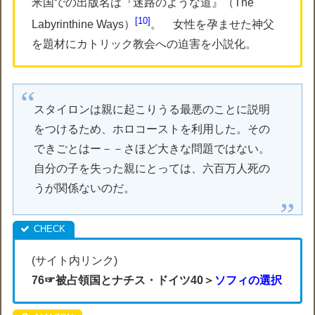
米国での出版名は『迷路のような道』（The
10
Labyrinthine Ways）
。 女性を孕ませた神父
を題材にカトリック教会への迫害を小説化。
スタイロンは親に起こりうる最悪のことに説明
をつけるため、ホロコーストを利用した。その
できごとはー－－さほど大きな問題ではない。
自分の子を失った親にとっては、六百万人死の
うが関係ないのだ。
(サイト内リンク)
76☞被占領国とナチス・ドイツ40＞
ソフィの選択