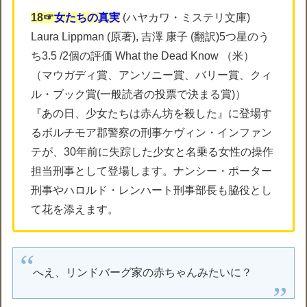
18☞
女たちの真実
(ハヤカワ・ミステリ文庫)
Laura Lippman (原著), 吉澤 康子 (翻訳)5つ星のう
ち3.5 /2個の評価 What the Dead Know （米）
（マウガディ賞、アンソニー賞、バリー賞、クィ
ル・ブック賞
(一般読者の投票で決まる賞)
）
『あの日、少女たちは赤ん坊を殺した』に登場す
るボルチモア郡警察の刑事ケヴィン・インファン
テが、30年前に失踪した少女と名乗る女性の操作
担当刑事として登場します。ナンシー・ポーター
刑事やハロルド・レンハート刑事部長も脇役とし
て花を添えます。
へえ、リンドバーグ家の赤ちゃんみたいに？