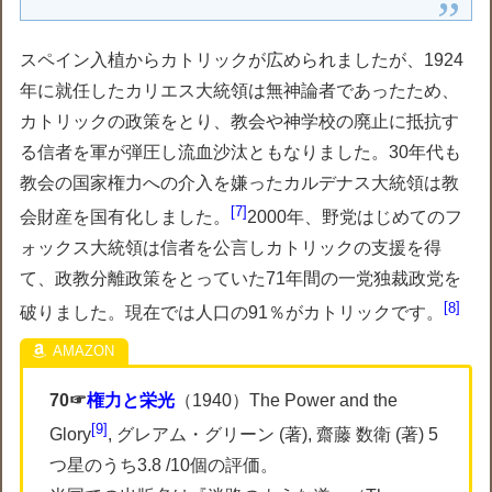
スペイン入植からカトリックが広められましたが、1924
年に就任したカリエス大統領は無神論者であったため、
カトリックの政策をとり、教会や神学校の廃止に抵抗す
る信者を軍が弾圧し流血沙汰ともなりました。30年代も
教会の国家権力への介入を嫌ったカルデナス大統領は教
7
会財産を国有化しました。
2000年、野党はじめてのフ
ォックス大統領は信者を公言しカトリックの支援を得
て、政教分離政策をとっていた71年間の一党独裁政党を
8
破りました。現在では人口の91％がカトリックです。
70☞
権力と栄光
（1940）The Power and the
9
Glory
, グレアム・グリーン (著), 齋藤 数衛 (著) 5
つ星のうち3.8 /10個の評価。