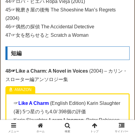
44☞ロパ・ビエハ Ropa Vieja (2001)
45☞靴磨き屋の後悔 The Shoeshine Man’s Regrets
(2004)
46☞偶然の探偵 The Accidental Detective
47☞女を怒らせると Scratch a Woman
短編
48☞Like a Charm: A Novel in Voices
(2004) – カリン・
スローター編アンソロジー集
☞
Like A Charm
(English Edition) Karin Slaughter
(著) 5つ星のうち4.0/ 398個の評価
Karin Slaughter,
Laura Lippman
, Peter Robinson,
Mark Billingham, Denise Mina, Lynda La Plante,
メニュー
ホーム
検索
トップ
サイドバー