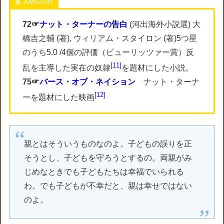
72☞
ナット・ターナーの告白
(河出海外小説選) 大
橋吉之輔 (著), ウィリアム・スタイロン (著)5つ星
のうち5.0 /4個の評価（ピューリッツァー賞）反
11
乱を主導した実在の奴隷
を題材にした小説。
75☞
バース・オブ・ネイション
ナット・ターナ
12
ーを題材にした映画
親とはそういうものなのよ。子どもの誤りを正
そうとし、子どもを守ろうとするの。両親がみ
じめなときでも子どもたちは幸福でいられる
わ。でも子どもが不幸だと、親は幸せではない
のよ。