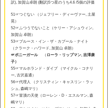
訳), 加賀山卓朗 (翻訳)5つ星のうち4.6 /5個の評価
51☞つぐない （ジェフリー・ディーヴァー, 土屋
晃）
52☞ふつうでないこと（ケリー・アシュウィン,
加賀山 卓朗）
53☞ブルース・イン・ザ・カブール・ナイト
（クラーク・ハワード, 加賀山 卓朗）
☞ポニーガール
（
ローラ・リップマン, 吉澤康
子）
55☞マルホランド・ダイブ （マイクル・コナリ
ー, 古沢嘉通）
56☞代理人 （クリスティン・キャスリン・ラッ
シュ, 森嶋マリ）
57☞冒瀆の天使（ローレン・D・エスルマン, 森
嶋マリ）