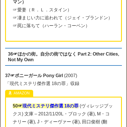
マン）
☞愛妻（Ｒ．Ｌ．スタイン）
☞凄まじい力に追われて（ジェイ・ブランドン）
☞罠に落ちて（ハーラン・コーベン）
36☞ほかの街。自分の街ではなく Part 2: Other Cities,
Not My Own
37☞ポニーガール Pony Girl
(2007)
「現代ミステリ傑作選 18の罪」収録
50☞
現代ミステリ傑作選 18の罪
(ヴィレッジブッ
クス) 文庫 – 2012/11/20L・ブロック (著), M・コ
ナリー (著), J・ディーヴァー (著), 田口俊樹 (翻