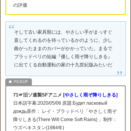
の評価
そして古い家具類には、やさしい手がまっすぐ
直してくれるのを待っているかのように、少し
曲がったままのカバーがかかっていた。まるで
ブラッドベリの短編『優しく雨ぞ降りしきる』
に出てくる自動運転の家の十九世紀版みたいだ
71☞旧ソ連製SFアニメ
[やさしく雨ぞ降りしきる]
日本語字幕:2020/05/06 原題:Будет ласковый
дождь原作： レイ・ブラッドベリ「やさしく雨ぞ
降りしきる(There Will Come Soft Rains) 」制作：
ウズベキスタン(1984年)