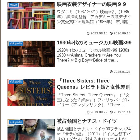
映画衣装デザイナーの映画９９
movie
ワダエミ（1937-2021）映画☞乱（1985
年） 黒澤明監督 - アカデミー衣裳デザイ
ン賞受賞02☞鹿鳴館（1986年） 市川崑監
督03☞利休（1989年） 勅使河原宏監督
（サイト内リンク）04☞プロスペローの
2023.08.15
2026.06.16
本（1995） ピーター・...
1930年代のミュージカル映画×99
Yukipedia
1920年代のミュージカル映画×99 1930s
1930 ☞Animal Crackers ☞Are You
There? ☞Big Boy☞Bride of the
Regiment☞Call of the Flesh☞Chasing ...
2025.01.28
『Three Sisters, Three
Yukipedia
Queens』レビラト婚と女性差別
『Three Sisters, Three Queens』（『女
王になった３姉妹』）フィリッパ・グレ
ゴリー（アマゾンリンク）『Three
Sisters, Three Queens』 (The
2019.09.29
2019.11.14
Plantagenet and Tudor N...
被占領国とナチス・ドイツ
Yukipedia
被占領国とナチス・ドイツ90フランス34
☞『サラの鍵』（2011）ドイツ占領下パ
リのユダヤ人に対するホロコーストから