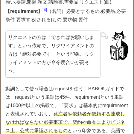
願い.要請.懇願.頼文.請願書.需要品.リクエスト(曲).
4
【requirement】
（名詞）必要とするもの.必要品.必要
条件.要求する[される]もの.要求物.要件.
リクエストの方は「できればお願いしま
す」という依頼で、リクワイアメントの
方は「絶対必要です」という印象。リク
ワイアメントの方が命令度合いが高そ
う。
動詞として使う場合はrequestを使う。BABOKガイドで
は、requestという単語は45件、requirementという単語
は1000件以上の掲載で、「要求」は基本的にrequirement
と表現されていおり、
発注者や依頼者が依頼する達成し
なければならない必要事項で、契約や命令によりビジネ
ス上、公式に承認されるもの
という印象である。英語で