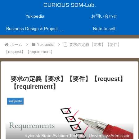
CURIOUS SDM-Lab.
Yukipedia
お問い合わせ
Business Design & Project Management Laboratry
Note to self
ホーム
Yukipedia
要求の定義【要求】【要件】
【request】【requirement】
要求の定義【要求】【要件】【request】
【requirement】
Yukipedia
Rybinsk State Aviation Technical University>Admission