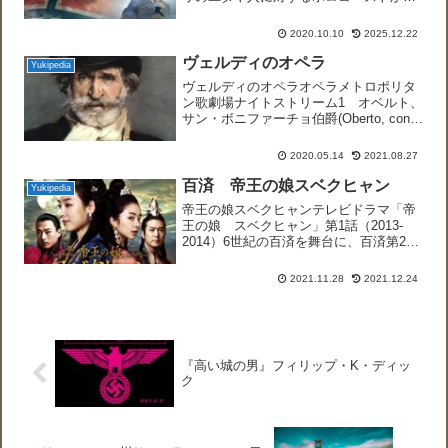
逃れた少女サラの人生を追う女性ジャー
ナリスト。33☞『パリよ永遠に』
2020.10.10
2025.12.22
（2014）占領軍が撤退する際のパリ破壊
作戦を食い止めた...
ヴェルディのオペラ
Yukipedia
ヴェルディのオペラオペラメトロポリタ
ン歌劇場ナイトストリーム1 オベルト、
サン・ボニファーチョ伯爵(Oberto, conte
di San Bonifacio)制作1839年 2幕 台本
A.ピアッツァ M.ソレーラ改訂 初演
2020.05.14
2021.08.27
1839.11...
百済 帝王の娘スベクヒャン
Yukipedia
帝王の娘スベクヒャンテレビドラマ「帝
王の娘 スベクヒャン」第1話（2013-
2014）6世紀の百済を舞台に、百済第25
代王・武寧王の（架空の）娘の数奇な運
命を描いた韓国ドラマ。豪族ペク・カ
2021.11.28
2021.12.24
（実在の人物）の娘（架空の人物）は、
北魏との闘いに出...
『高い城の男』フィリップ・K・ディッ
ク