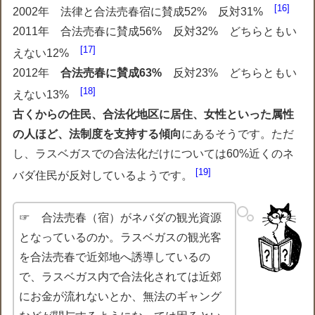
16
2002年 法律と合法売春宿に賛成52% 反対31%
2011年 合法売春に賛成56% 反対32% どちらともい
17
えない12%
2012年
合法売春に賛成63%
反対23% どちらともい
18
えない13%
古くからの住民、合法化地区に居住、女性といった属性
の人ほど、法制度を支持する傾向
にあるそうです。ただ
し、ラスベガスでの合法化だけについては60%近くのネ
19
バダ住民が反対しているようです。
☞ 合法売春（宿）がネバダの観光資源
となっているのか。ラスベガスの観光客
を合法売春で近郊地へ誘導しているの
で、ラスベガス内で合法化されては近郊
にお金が流れないとか、無法のギャング