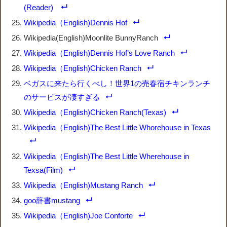
(Reader)
Wikipedia（English)Dennis Hof
Wikipedia(English)Moonlite BunnyRanch
Wikipedia（English)Dennis Hof’s Love Ranch
Wikipedia（English)Chicken Ranch
ベガスに来たら行くべし！世界1の売春宿チキンランチ
のサービスが凄すぎる
Wikipedia（English)Chicken Ranch(Texas)
Wikipedia（English)The Best Little Whorehouse in Texas
Wikipedia（English)The Best Little Wherehouse in
Texsa(Film)
Wikipedia（English)Mustang Ranch
goo辞書mustang
Wikipedia（English)Joe Conforte