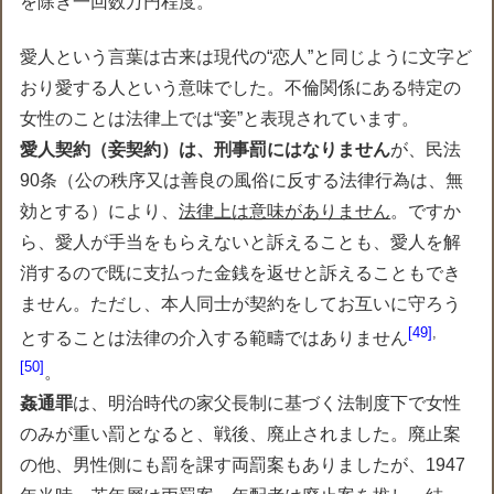
を除き一回数万円程度。
愛人という言葉は古来は現代の“恋人”と同じように文字ど
おり愛する人という意味でした。不倫関係にある特定の
女性のことは法律上では“妾”と表現されています。
愛人契約（妾契約）は、刑事罰にはなりません
が、民法
90条（公の秩序又は善良の風俗に反する法律行為は、無
効とする）により、
法律上は意味がありません
。ですか
ら、愛人が手当をもらえないと訴えることも、愛人を解
消するので既に支払った金銭を返せと訴えることもでき
ません。ただし、本人同士が契約をしてお互いに守ろう
49
,
とすることは法律の介入する範疇ではありません
50
。
姦通罪
は、明治時代の家父長制に基づく法制度下で女性
のみが重い罰となると、戦後、廃止されました。廃止案
の他、男性側にも罰を課す両罰案もありましたが、1947