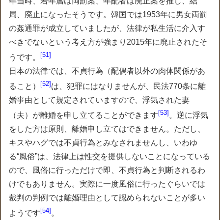
年当時、若年層は両罰案、年配者は廃止案を推し、結
局、廃止になったそうです。韓国では1953年に男女両罰
の姦通罪が成立していましたが、法律が私生活に介入す
べきでないという考え方が強まり2015年に廃止されたそ
51
うです。
日本の法律では、不貞行為（配偶者以外の肉体関係があ
52
ること）
は、犯罪にはなりませんが、民法770条に離
婚事由として規定されていますので、浮気された妻
53
（夫）が離婚を申し立てることができます
。逆に浮気
をした方は原則、離婚申し立てはできません。ただし、
キスやハグでは不貞行為とみなされませんし、いわゆ
る“風俗”は、法律上は性交を提供しないことになっている
ので、風俗に行っただけで即、不貞行為と判断されるわ
けでもありません。実際に一度風俗に行ったぐらいでは
裁判の判例では離婚理由として認められないことが多い
54
ようです
。