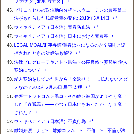
ワ/カナダ [ 北米 カナダ ]
ブリュッセルの政治動向分析＞スウェーデンの買春禁止
法がもたらした規範意識の変化: 2013年5月14日
ウィキペディア（日本語）売春防止法
ウィキペディア（日本語）日本における売買春
LEGAL MOAL/刑事弁護/買春は罪になるのか？罰則と逮
捕されたときの対処法も解説
法律ブログローテキスト＞民法＞公序良俗＞妾契約:愛人
契約について
愛人契約をしていた男から「金返せ！」 …払わないとダ
メなの？2015年2月26日 星野 宏明
弁護士ドットコム＞民事・その他＞韓国がようやく廃止
した「姦通罪」――かつて日本にもあったが、なぜ廃止
された？
ウィキペディア（日本語）不貞行為
離婚弁護士ナビ> 離婚コラム > 不倫 > 不倫が法