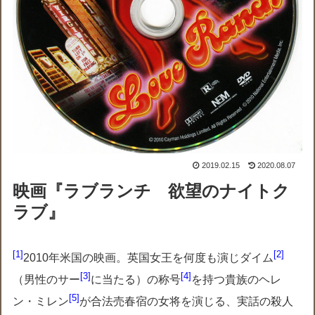
2019.02.15
2020.08.07
映画『
ラブランチ 欲望のナイトク
ラブ
』
1
2
2010年米国の映画。英国女王を何度も演じダイム
3
4
（男性のサー
に当たる）の称号
を持つ貴族のヘレ
5
ン・ミレン
が合法売春宿の女将を演じる、実話の殺人