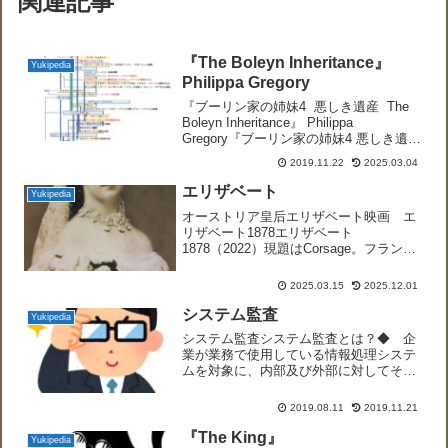
関連記事
『The Boleyn Inheritance』
Yukipedia
Philippa Gregory
『ブーリン家の姉妹4 悪しき遺産 The
Boleyn Inheritance』 Philippa
Gregory『ブーリン家の姉妹4 悪しき遺産
The Boleyn Inheritance』 2006（集英社
2019.11.22
2025.03.04
文庫 加藤洋子訳）上巻、下...
エリザベート
Yukipedia
オーストリア皇后エリザベート映画 エ
リザベート1878エリザベート
1878（2022）現題はCorsage。フランス
語で婦人服の身頃・胴部や胴衣のことを
指す。装飾のために身頃に付けられる花
2025.03.15
2025.12.01
をbouquet de corsage（ブーケ ドゥ...
システム監査
Yukipedia
システム監査システム監査とは？◆ 企
業が業務で使用している情報処理システ
ムを対象に、内部及び外部に対してその
信頼性が維持されているか、あるいは経
営活動に役立っているかを監査するこ
2019.08.11
2019.11.21
と。◆ 会計監査と違い、システム監査
は上場企業であっても義務化...
『The King』
Yukipedia