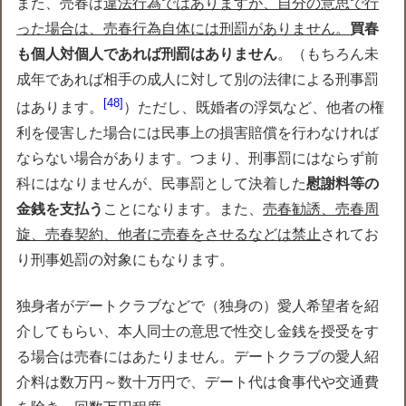
また、売春は
違法行為ではありますが、自分の意思で行
った場合は、売春行為自体には刑罰がありません。
買春
も個人対個人であれば刑罰はありません
。（もちろん未
成年であれば相手の成人に対して別の法律による刑事罰
48
はあります。
）ただし、既婚者の浮気など、他者の権
利を侵害した場合には民事上の損害賠償を行わなければ
ならない場合があります。つまり、刑事罰にはならず前
科にはなりませんが、民事罰として決着した
慰謝料等の
金銭を支払う
ことになります。また、
売春勧誘、売春周
旋、売春契約、他者に売春をさせるなどは禁止
されてお
り刑事処罰の対象にもなります。
独身者がデートクラブなどで（独身の）愛人希望者を紹
介してもらい、本人同士の意思で性交し金銭を授受をす
る場合は売春にはあたりません。デートクラブの愛人紹
介料は数万円～数十万円で、デート代は食事代や交通費