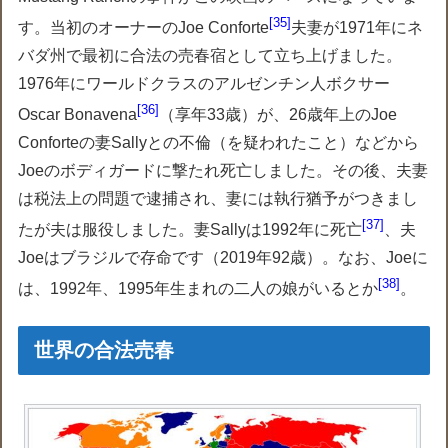
35
す。当初のオーナーのJoe Conforte
夫妻が1971年にネ
バダ州で最初に合法の売春宿として立ち上げました。
1976年にワールドクラスのアルゼンチン人ボクサー
36
Oscar Bonavena
（享年33歳）が、26歳年上のJoe
Conforteの妻Sallyとの不倫（を疑われたこと）などから
Joeのボディガードに撃たれ死亡しました。その後、夫妻
は税法上の問題で逮捕され、妻には執行猶予がつきまし
37
たが夫は服役しました。妻Sallyは1992年に死亡
、夫
Joeはブラジルで存命です（2019年92歳）。なお、Joeに
38
は、1992年、1995年生まれの二人の娘がいるとか
。
世界の合法売春