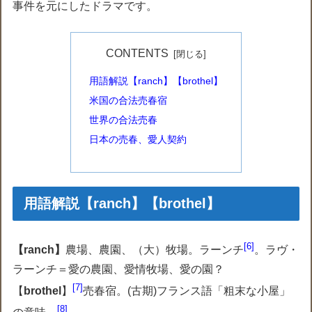
事件を元にしたドラマです。
CONTENTS
用語解説【ranch】【brothel】
米国の合法売春宿
世界の合法売春
日本の売春、愛人契約
用語解説【ranch】【brothel】
6
【ranch】
農場、農園、（大）牧場。ラーンチ
。ラヴ・
ラーンチ＝愛の農園、愛情牧場、愛の園？
7
【
brothel
】
売春宿。(古期)フランス語「粗末な小屋」
8