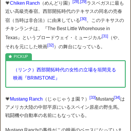
28
,
29
💗
Chiken Ranch
（めんどり園）
ラスベガスに最も
近い高級売春宿。西部開拓時代のテキサスの同名の売春
30
宿（当時は非合法）に由来している
。このテキサスの
チキンランチは、『The Best Little Whorehouse in
31
Texas』というブロードウェイ・ミュージカル
（や、
32
それを元にした映画
）の舞台になっている。
（リンク）西部開拓時代の女性の立場を垣間見る
映画『BRIMSTONE』
33
34
💗
Mustang Ranch
（じゃじゃうま園？）
Mustang
は
アメリカ大陸の中部平原にいるスペイン原産の野生馬。
戦闘機や自動車の名前にもなっている。
Mustang Ranchの事件がこの映画のベースになっていま