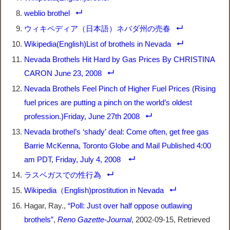
weblio brothel
ウィキペディア（日本語）ネバダ州の売春
Wikipedia(English)List of brothels in Nevada
Nevada Brothels Hit Hard by Gas Prices By CHRISTINA
CARON June 23, 2008
Nevada Brothels Feel Pinch of Higher Fuel Prices (Rising
fuel prices are putting a pinch on the world’s oldest
profession.)Friday, June 27th 2008
Nevada brothel’s ‘shady’ deal: Come often, get free gas
Barrie McKenna, Toronto Globe and Mail Published 4:00
am PDT, Friday, July 4, 2008
ラスベガスでの性行為
Wikipedia（English)prostitution in Nevada
Hagar, Ray.,
“Poll: Just over half oppose outlawing
brothels”
,
Reno Gazette-Journal
, 2002-09-15, Retrieved