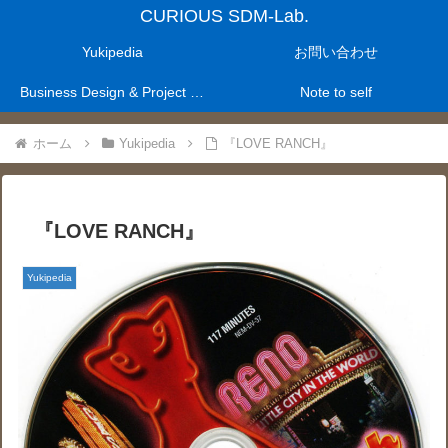
CURIOUS SDM-Lab.
Yukipedia
お問い合わせ
Business Design & Project Management Laboratry
Note to self
ホーム
Yukipedia
『LOVE RANCH』
『LOVE RANCH』
Yukipedia