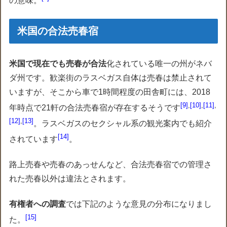
の意味。
米国の合法売春宿
米国で現在でも売春が合法
化されている唯一の州がネバ
ダ州です。歓楽街のラスベガス自体は売春は禁止されて
いますが、そこから車で1時間程度の田舎町には、2018
9
,
10
,
11
,
年時点で21軒の合法売春宿が存在するそうです
12
,
13
。ラスベガスのセクシャル系の観光案内でも紹介
14
されています
。
路上売春や売春のあっせんなど、合法売春宿での管理さ
れた売春以外は違法とされます。
有権者への調査
では下記のような意見の分布になりまし
15
た。