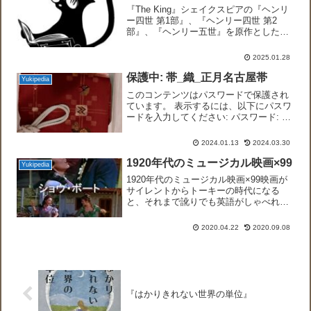
『The King』シェイクスピアの『ヘンリ
ー四世 第1部』、『ヘンリー四世 第2
部』、『ヘンリー五世』を原作とした米
豪合作映画。2019年、Netflix配給。
【Lord Chamberlain】侍従長。収入役あ
2025.01.28
るいは出納係を意味。元は宮...
保護中: 帯_織_正月名古屋帯
Yukipedia
このコンテンツはパスワードで保護され
ています。 表示するには、以下にパスワ
ードを入力してください: パスワード: 数
字で答えを入力してください:two × 2 =
2024.01.13
2024.03.30
1920年代のミュージカル映画×99
Yukipedia
1920年代のミュージカル映画×99映画が
サイレントからトーキーの時代になる
と、それまで訛りでも英語がしゃべれな
くてもよかった俳優は使えなくなりまし
た。また、音楽（音）とダンス（映像）
2020.04.22
2020.09.08
が合ったミュージカル映画がつくられ人
気を博しました。両方...
『はかりきれない世界の単位』