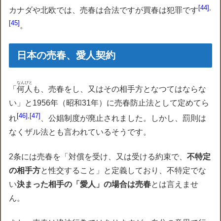
44
,
カナダや北欧では、売春は合法ですが買春は犯罪です
45
。
日本の売春、愛人契約
なんぴと
「
何人
も、売春をし、又はその相手方となつてはならな
い」と1956年（昭和31年）に売春防止法として定めてら
46
,
47
れ
、公娼制度が廃止されました。しかし、罰則は
なくザル法とも言われているそうです。
2条には売春を「対償を受け、又は受ける約束で、
不特定
の相手方
と性交すること」と定義しており、不特定でな
い
決まった相手の「愛人」の場合は売春
とは言えませ
ん。