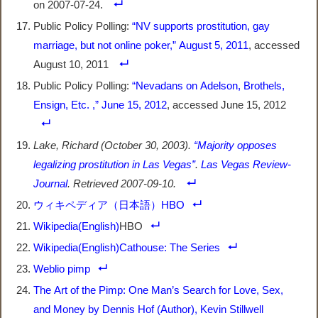
on 2007-07-24.
Public Policy Polling:
“NV supports prostitution, gay
marriage, but not online poker,” August 5, 2011
, accessed
August 10, 2011
Public Policy Polling:
“Nevadans on Adelson, Brothels,
Ensign, Etc. ,” June 15, 2012
, accessed June 15, 2012
Lake, Richard (October 30, 2003).
“Majority opposes
legalizing prostitution in Las Vegas”
.
Las Vegas Review-
Journal
. Retrieved
2007-09-10
.
ウィキペディア（日本語）HBO
Wikipedia(English)
HBO
Wikipedia(English)Cathouse: The Series
Weblio pimp
The Art of the Pimp: One Man’s Search for Love, Sex,
and Money by Dennis Hof (Author), Kevin Stillwell