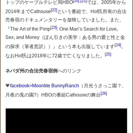
20
,
21
トップのケーブルテレビ局HBO
では、2005年から
22
2014年までCathouse
という番組で、Hof氏所有の合法
売春宿のドキュメンタリーを放映していました。また、
23
『The Art of the Pimp
: One Man’s Search for Love,
Sex, and Money（ぽん引きの美学：ある男の愛と性と金
24
の探求（筆者意訳））』という本も出版しています
。
25
なおHof氏は2018年に72歳で亡くなりました。
ネバダ州の合法売春宿例
へのリンク
💗
facebook>Moonlite BunnyRanch
（月光うさっこ園？、
26
月夜の兎の園?）HBOの番組Cathouseの舞台