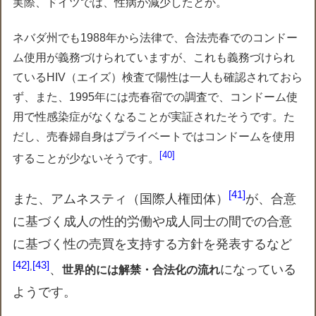
実際、ドイツでは、性病が減少したとか。
ネバダ州でも1988年から法律で、合法売春でのコンドー
ム使用が義務づけられていますが、これも義務づけられ
ているHIV（エイズ）検査で陽性は一人も確認されておら
ず、また、1995年には売春宿での調査で、コンドーム使
用で性感染症がなくなることが実証されたそうです。た
だし、売春婦自身はプライベートではコンドームを使用
40
することが少ないそうです。
41
また、アムネスティ（国際人権団体）
が、合意
に基づく成人の性的労働や成人同士の間での合意
に基づく性の売買を支持する方針を発表するなど
42
43
,
、
になっている
世界的には解禁・合法化の流れ
ようです。