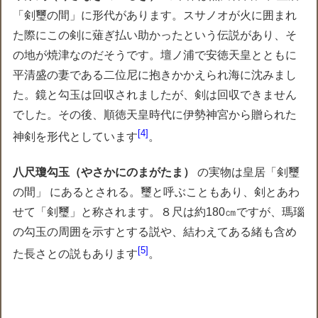
「剣璽の間」に形代があります。スサノオが火に囲まれ
た際にこの剣に薙ぎ払い助かったという伝説があり、そ
の地が焼津なのだそうです。壇ノ浦で安徳天皇とともに
平清盛の妻である二位尼に抱きかかえられ海に沈みまし
た。鏡と勾玉は回収されましたが、剣は回収できません
でした。その後、順徳天皇時代に伊勢神宮から贈られた
4
神剣を形代としています
。
八尺瓊勾玉（やさかにのまがたま）
の実物は皇居「剣璽
の間」 にあるとされる。璽と呼ぶこともあり、剣とあわ
せて「剣璽」と称されます。８尺は約180㎝ですが、瑪瑙
の勾玉の周囲を示すとする説や、結わえてある緒も含め
5
た長さとの説もあります
。