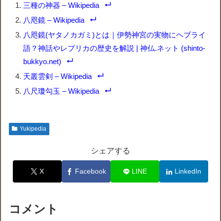
三種の神器 – Wikipedia
八咫鏡 – Wikipedia
八咫鏡(ヤタノカガミ)とは｜伊勢神宮の実物にヘブライ
語？神話やレプリカの歴史を解説 | 神仏.ネット (shinto-
bukkyo.net)
天叢雲剣 – Wikipedia
八尺瓊勾玉 – Wikipedia
Yukipedia
シェアする
X
Facebook
LINE
LinkedIn
コメント