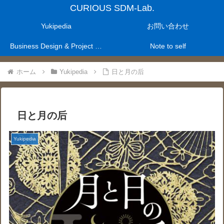
CURIOUS SDM-Lab.
Yukipedia
お問い合わせ
Business Design & Project Management Laboratry
Note to self
ホーム
Yukipedia
日と月の后
日と月の后
Yukipedia