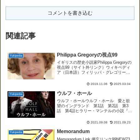
コメントを書き込む
関連記事
Philippa Gregoryの視点99
Yukipedia
イギリスの歴史小説家Philippa Gregoryの
視点99（サイト外リンク）ウィキペディ
ア（日本語）フィリッパ・グレゴリー
（サイト外リンク）フィリッパ・グレゴ
リー公式ウェブサイトThe Order of
2019.11.06
2025.03.04
Darkness series1...
ウルフ・ホール
Yukipedia
ウルフ・ホールウルフ・ホール 愛と欲
望のイングランド 第1話 第2話 第3
話 第4話ヒラリー・マンテルの小説『ウ
ルフ・ホール』および『罪人を召し出
せ』に基づく、イギリスBBC制作ドラ
2021.09.08
2021.09.23
マ。第73回ゴールデン・グローブ賞作品
賞ミニシリーズ・テレ...
Memorandum
Yukipedia
Memorandum Link 備忘リンク99NEW73