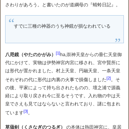
さわりがあろう。と書いたのが道綱母の『蜻蛉日記』。
すでに三種の神器のうち神鏡が損なわれている
1
八咫鏡（やたのかがみ）
ha,崇神天皇からの垂仁天皇御
代にかけて、実物は伊勢神宮内宮に移され、宮中賢所に
は形代が置かれました。村上天皇、円融天皇、一条天皇
2
それぞれの代に形代は内裏の火事で損傷しました
。そ
の後、平家によって持ち出されたものの、壇之浦で源義
経により取り戻され今に至るそうです。入れ物の中は天
皇でさえも見てはならないと言われており、謎に包まれ
3
ています
。
草薙剣（くさなぎのつるぎ）
の本体は熱田神宮に、皇居