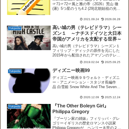
☞71☞72☞風と雅の帝（2026）荒山 徹
(著) 5つ星のうち4.2 (29)北朝始祖の光厳
天皇の視点で語られる南北朝動乱。嵯峨
天皇の子、第89代後深草天皇の持明院統
2021.09.24
2026.06.28
と、その弟の...
高い城の男（テレビドラマ）シー
Yukipedia
ズン１ ～ナチスドイツと大日本
帝国がアメリカを支配する世界～
高い城の男（テレビドラマ）シーズン１
フィリップ・ディックの原作を元にした
2015年から配信されたアマゾンのテレビ
ドラマ,。ウィキペディアでは各回のあら
2019.02.04
2025.09.25
すじを数行で確認できます。米国のドラ
マですが、大日本帝国が主要な背景とし
ディズニー映画99
Yukipedia
て描かれており、日...
ディズニー映画９９ウォルト・ディズニ
ー・アニメーション・スタジオ長編作
品 白雪姫 Snow White And The Seven
Dwarfs1☞白雪姫（1937）グリム童話で
知られている白雪姫の長編アニメ化。世
2020.12.09
2025.12.24
界初の長編アニメーション映...
『The Other Boleyn Girl』
Yukipedia
Philippa Gregory
『ブーリン家の姉妹』フィリッパ・グレ
ゴリーイギリスの歴史ロマンス小説家
Philippa Gregoryが ヘンリー８世の２番