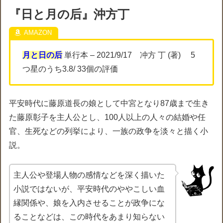
『日と月の后』沖方丁
月と日の后
単行本 – 2021/9/17 冲方 丁 (著) 5
つ星のうち3.8/ 33個の評価
平安時代に藤原道長の娘として中宮となり87歳まで生き
た藤原彰子を主人公とし、100人以上の人々の結婚や任
官、生死などの列挙により、一族の政争を淡々と描く小
説。
主人公や登場人物の感情などを深く描いた
小説ではないが、平安時代のややこしい血
縁関係や、娘を入内させることが政争にな
ることなどは、この時代をあまり知らない