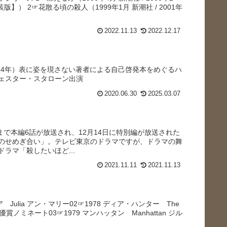
新装版】） 2☞花散る頃の殺人（1999年1月 新潮社 / 2001年
2022.11.13
2022.12.17
2014年）表に姿を現さない著者による自己啓発本をめぐるハ
ェスター・スタローン出演
2020.06.30
2025.03.07
7日まで本編6話が放送され、12月14日に特別編が放送された
のせめぎ合い」。テレビ東京のドラマですが、ドラマの舞
ラマ「殺したいほど...
2021.11.11
2021.11.13
 Julia アン・マリー02☞1978 ディア・ハンター The
女優賞ノミネート03☞1979 マンハッタン Manhattan ジル