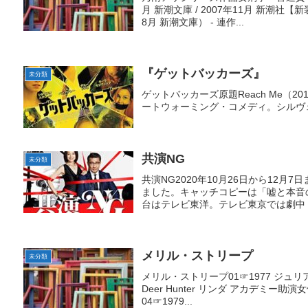
月 新潮文庫 / 2007年11月 新潮社【
8月 新潮文庫） - 連作...
『ゲットバッカーズ』
未分類
ゲットバッカーズ原題Reach Me（
ートウォーミング・コメディ。シルヴ
共演NG
未分類
共演NG2020年10月26日から12月
ました。キャッチコピーは「嘘と本音
台はテレビ東洋。テレビ東京では劇中ド
メリル・ストリープ
未分類
メリル・ストリープ01☞1977 ジュリア
Deer Hunter リンダ アカデミー助演
04☞1979...