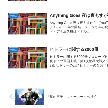
Anything Goes 夜は夜もす
未分類
Anything Goes 夜は夜もすがら（YouTub
(1956)1936年の同名ミュージカ
ド・アダムス役はドナル...
ヒトラーに関する3000冊
未分類
ヒトラーに関する3000冊プロローグ
夜ドイツ軍国主義／第1次世界大戦／
2章 ヒトラーの台頭ヒトラーの台頭／ヒ
『星の王子 ニューヨークへ行く』