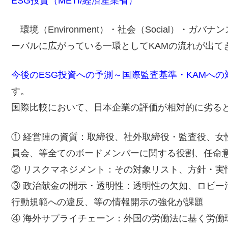
ESG投資（METI/経済産業省）
環境（Environment）・社会（Social）・ガバナ
ーバルに広がっている一環としてKAMの流れが出て
今後のESG投資への予測～国際監査基準・KAMへの
す。
国際比較において、日本企業の評価が相対的に劣る
① 経営陣の資質：取締役、社外取締役・監査役、女
員会、等全てのボードメンバーに関する役割、任命
② リスクマネジメント：その対象リスト、方針・実
③ 政治献金の開示・透明性：透明性の欠如、ロビー
行動規範への違反、等の情報開示の強化が課題
④ 海外サプライチェーン：外国の労働法に基く労働