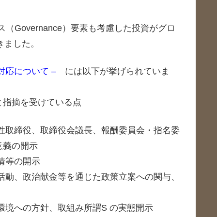
ンス（Governance）要素も考慮した投資がグロ
きました。
対応について –
には以下が挙げられていま
と指摘を受けている点
性取締役、取締役会議長、報酬委員会・指名委
意義の開示
情等の開示
活動、政治献金等を通じた政策立案への関与、
環境への方針、取組み所謂S の実態開示