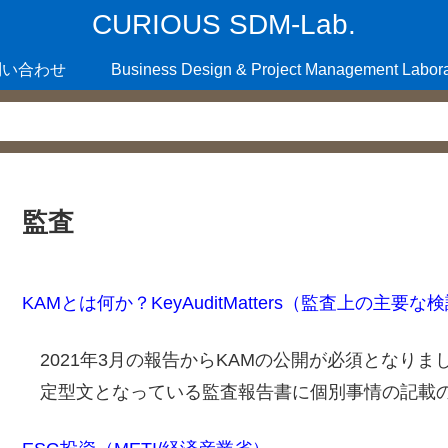
CURIOUS SDM-Lab.
問い合わせ
Business Design & Project Management Labora
監査
KAMとは何か？KeyAuditMatters（監査上の主要
2021年3月の報告からKAMの公開が必須となりま
定型文となっている監査報告書に個別事情の記載の