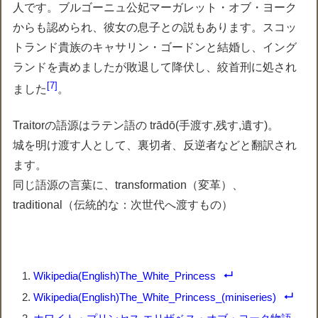
人です。ブルゴーニュ公妃マーガレット・オブ・ヨーク
からも認められ、彼女の息子との説もあります。スコッ
トランド貴族のキャサリン・ゴードンと結婚し、イング
ランドを責めましたが敗退して降伏し、絞首刑に処され
7
ました
。
Traitorの語源はラテン語の trādō(手渡す,残す,遺す)。
城を明け渡す人として、裏切者、反逆者などと翻訳され
ます。
同じ語源の言葉に、transformation（変革）、
traditional（伝統的な：次世代へ渡すもの）
Wikipedia(English)The_White_Princess
Wikipedia(English)The_White_Princess_(miniseries)