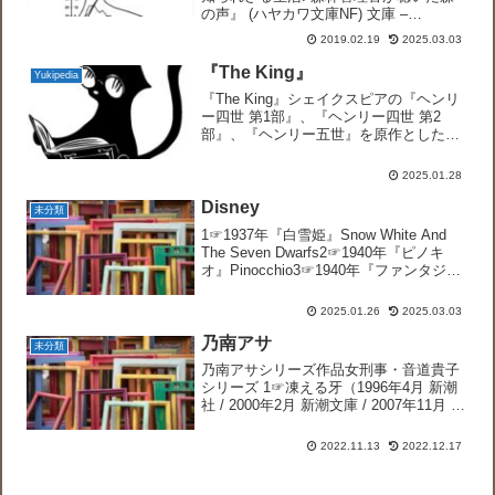
の声』 (ハヤカワ文庫NF) 文庫 –
2018/11/6 ペーター・ヴォールレーベン
2019.02.19
2025.03.03
(著), 長谷川圭 (翻訳)たくさんの木が手を
組んで生態系を作り出せば、熱さや...
『The King』
Yukipedia
『The King』シェイクスピアの『ヘンリ
ー四世 第1部』、『ヘンリー四世 第2
部』、『ヘンリー五世』を原作とした米
豪合作映画。2019年、Netflix配給。
【Lord Chamberlain】侍従長。収入役あ
2025.01.28
るいは出納係を意味。元は宮...
Disney
未分類
1☞1937年『白雪姫』Snow White And
The Seven Dwarfs2☞1940年『ピノキ
オ』Pinocchio3☞1940年『ファンタジ
ア』Fantasia4☞1941年『ダンボ』
Dumbo68☞1941年『リラクタント...
2025.01.26
2025.03.03
乃南アサ
未分類
乃南アサシリーズ作品女刑事・音道貴子
シリーズ 1☞凍える牙（1996年4月 新潮
社 / 2000年2月 新潮文庫 / 2007年11月 新
潮社【新装版】） 2☞花散る頃の殺人
（1999年1月 新潮社 / 2001年8月 新潮文
2022.11.13
2022.12.17
庫） - 連作...