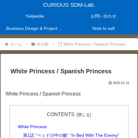
CURIOUS SDM-Lab.
Yukipedia
お問い合わせ
Business Design & Project Management Laboratry
Note to self
ホーム
未分類
White Princess / Spanish Princess
White Princess / Spanish Princess
2025.01.31
White Princess / Spanish Princess
CONTENTS
White Princess
第1話 “ベッドの中の敵” “In Bed With The Enemy”