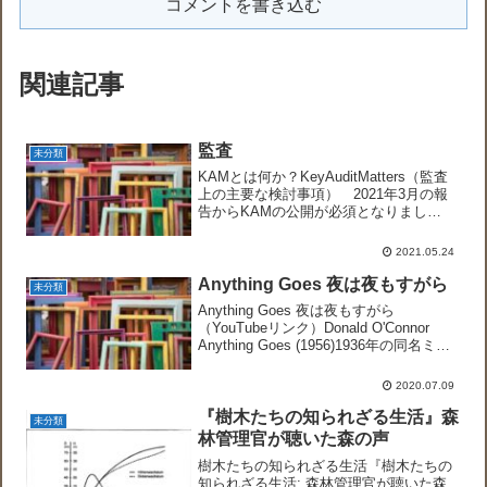
コメントを書き込む
関連記事
監査
未分類
KAMとは何か？KeyAuditMatters（監査
上の主要な検討事項） 2021年3月の報
告からKAMの公開が必須となりまし
た。 定型文となっている監査報告書に
個別事情の記載の余地が加わったもので
2021.05.24
す。ESG投資（METI/経済産業省）
環...
Anything Goes 夜は夜もすがら
未分類
Anything Goes 夜は夜もすがら
（YouTubeリンク）Donald O'Connor
Anything Goes (1956)1936年の同名ミュ
ージカルの映画化。プロットと曲は部分
的に変わっています。テッド・アダムス
2020.07.09
役はドナル...
『樹木たちの知られざる生活』森
未分類
林管理官が聴いた森の声
樹木たちの知られざる生活『樹木たちの
知られざる生活: 森林管理官が聴いた森