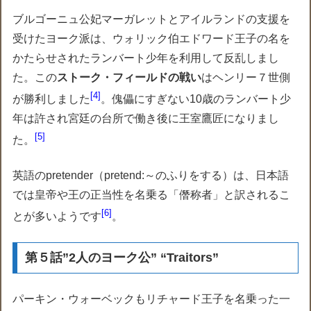
ブルゴーニュ公妃マーガレットとアイルランドの支援を
受けたヨーク派は、ウォリック伯エドワード王子の名を
かたらせされたランバート少年を利用して反乱しまし
た。この
ストーク・フィールドの戦い
はヘンリー７世側
4
が勝利しました
。傀儡にすぎない10歳のランバート少
年は許され宮廷の台所で働き後に王室鷹匠になりまし
5
た。
英語のpretender（pretend:～のふりをする）は、日本語
では皇帝や王の正当性を名乗る「僭称者」と訳されるこ
6
とが多いようです
。
第５話”2人のヨーク公” “Traitors”
パーキン・ウォーベックもリチャード王子を名乗った一