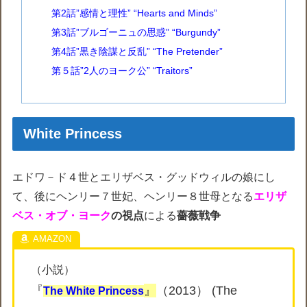
第2話”感情と理性” “Hearts and Minds”
第3話”ブルゴーニュの思惑” “Burgundy”
第4話”黒き陰謀と反乱” “The Pretender”
第５話”2人のヨーク公” “Traitors”
White Princess
エドワ－ド４世とエリザベス・グッドウィルの娘にし
て、後にヘンリー７世妃、ヘンリー８世母となる
エリザ
ベス・オブ・ヨーク
の視点
による
薔薇戦争
（小説）
『
』
（2013）
(The
The White Princess