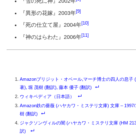
『雪の死に神』2002年
9
『異形の花嫁』2003年
10
『死の仕立て屋』2004年
11
『神のはらわた』2006年
Amazonブリジット・オベール,マーチ博士の四人の息子 (ハヤカワ文庫HM
著), 堀 茂樹 (翻訳), 藤本 優子 (翻訳)
ウィキペディア（日本語）
Amazon鉄の薔薇 (ハヤカワ・ミステリ文庫) 文庫 – 1997/10 ブリ
樹 (翻訳)
ジャクソンヴィルの闇 (ハヤカワ・ミステリ文庫 (HM 213-4)
訳)