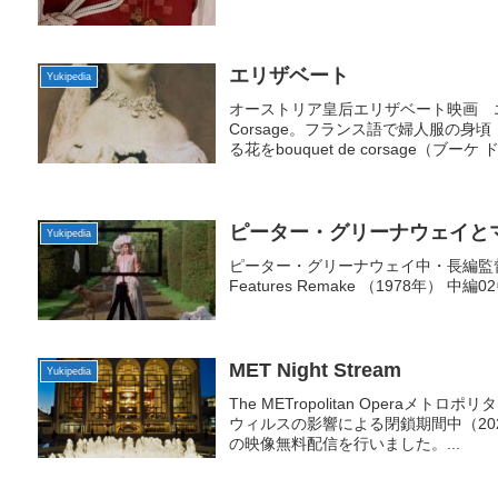
エリザベート
Yukipedia
オーストリア皇后エリザベート映画 エリ
Corsage。フランス語で婦人服の
る花をbouquet de corsage（ブーケ ド
ピーター・グリーナウェイと
Yukipedia
ピーター・グリーナウェイ中・長編監督作品。01
Features Remake （1978年） 中編02
MET Night Stream
Yukipedia
The METropolitan Operaメト
ウィルスの影響による閉鎖期間中（20
の映像無料配信を行いました。...