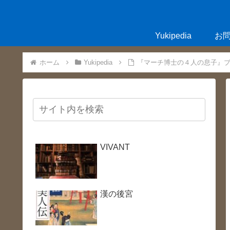
Yukipedia
お
ホーム
Yukipedia
『マーチ博士の４人の息子』
VIVANT
漢の後宮