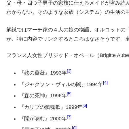
父・母・四つ子男子の家族に仕えるメイドが盗み読
わからない。そのような家族（システム）の生活の
解説ではマーチ家の４人の娘の物語、オルコットの
が、特に内容でリンクするところはなさそうです。
フランス人女性ブリジッド・オベール（Brigitte Aub
3
『鉄の薔薇』1993年
4
『ジャクソン・ヴィルの闇』1994年
5
『森の死神』1996年
6
『カリブの鎮魂歌』1999年
7
『闇が噛む』2000年
8