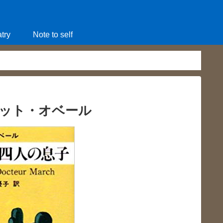
try
Note to self
ット・オベール