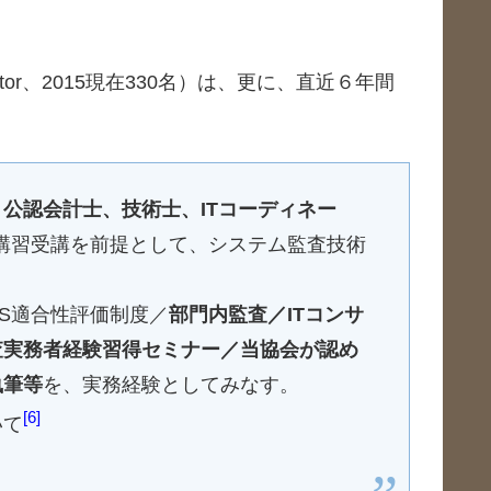
m Auditor、2015現在330名）は、更に、直近６年間
公認会計士、技術士、ITコーディネー
講習受講を前提として、システム監査技術
MS適合性評価制度／
部門内監査／ITコンサ
査実務者経験習得セミナー／当協会が認め
執筆等
を、実務経験としてみなす。
6
いて