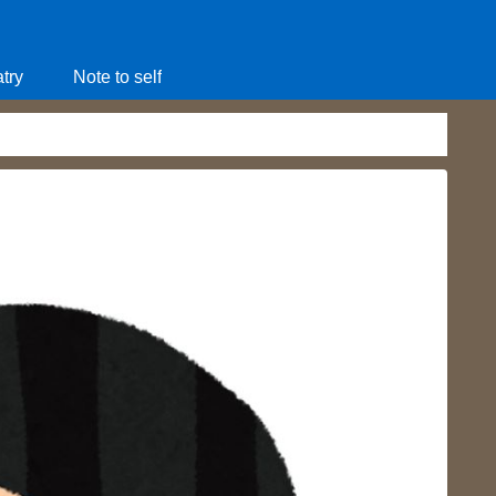
try
Note to self