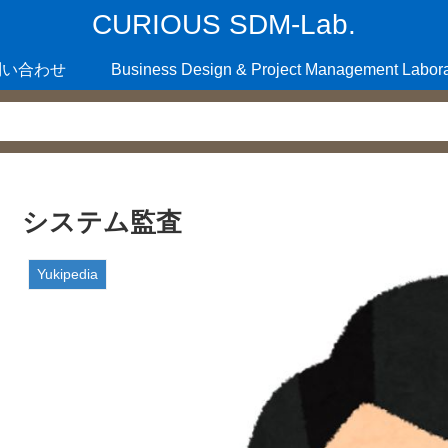
CURIOUS SDM-Lab.
問い合わせ
Business Design & Project Management Labora
システム監査
Yukipedia