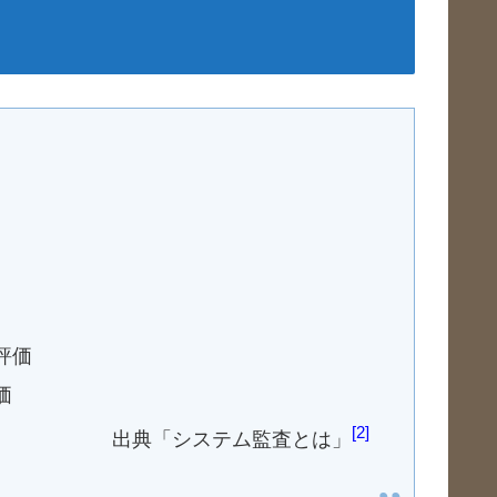
評価
価
2
典「システム監査とは」