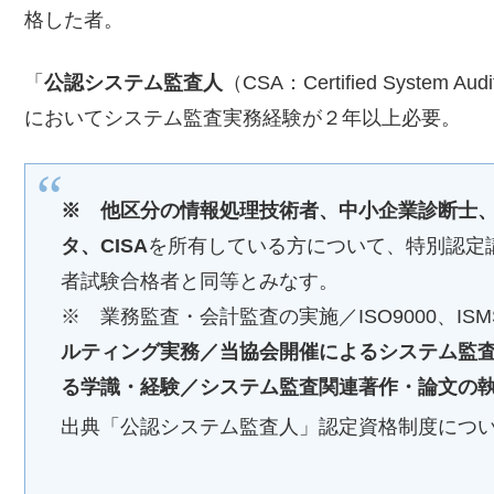
格した者。
「
公認システム監査人
（CSA：Certified Syste
においてシステム監査実務経験が２年以上必要。
※ 他区分の情報処理技術者、中小企業診断士、
タ、CISA
を所有している方について、特別認定
者試験合格者と同等とみなす。
※ 業務監査・会計監査の実施／ISO9000、IS
ルティング実務／当協会開催によるシステム監
る学識・経験／システム監査関連著作・論文の
出典「公認システム監査人」認定資格制度につ