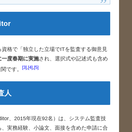
or
資格で「独立した立場でITを監査する御意見
に一度春期に実施
され、選択式や記述式も含め
3
,
4
,
5
難関です。
査人
m Auditor、2015年現在92名）は、システム監査技
ち、実務経験、小論文、面接を含めた申請に合