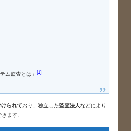
1
テム監査とは」
付けられて
おり、独立した
監査法人
などにより
できます。