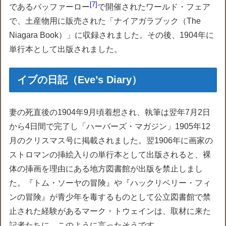
7
であるバッファーロー
で開催されたワールド・フェア
で、土産物用に販売された「ナイアガラブック（The
Niagara Book）」に収録されました。その後、1904年に
単行本として出版されました。
イブの日記（Eve’s Diary）
妻の死直後の1904年9月頃着想され、執筆は翌年7月2日
から4日間で完了し「ハーバーズ・マガジン」1905年12
月のクリスマス号に掲載されました。翌1906年に画家の
ストロマンの挿絵入りの単行本として出版されると、裸
体の挿画を理由にある地方図書館が出版を禁止しまし
た。『トム・ソーヤの冒険』や『ハックリベリー・フィ
ンの冒険』が青少年を毒するものとして公立図書館で禁
止された経験があるマーク・トウェインは、取材に来た
記者たちに、このように言ったそうです。