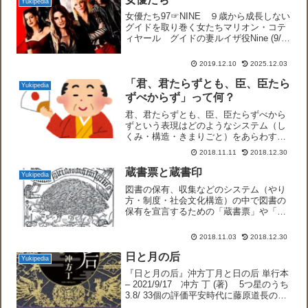
Yukipedia
女優たち97☞NINE ９歳から成長しない
グイドを取り巻く女たちマリオン・コテ
ィヤール グイドの妻ルイザ役Nine (9/9)
Movie CLIP - Take It All (2009) HD66☞
1996 そして僕は恋をする Comm...
2019.12.10
2025.12.03
「君、君たらずとも、臣、臣たら
Yukipedia
ずべからず」って何？
君、君たらずとも、臣、臣たらずべから
ずという表現はどのようなシステム（し
くみ・構造・きまりごと）をあらわすの
か？朝日新聞「天声人語」の記事に、表
2018.11.11
2018.12.30
題の言葉が紹介されていました。国会答
弁で失言した大臣「総理が適材適所と思
蔵書票と蔵書印
Yukipedia
って選んだ。その選んでい...
図書の保有、収集などのシステム（やり
方・制度・社会文化構造）の中で図書の
保有を宣言するための「蔵書票」や「蔵
書印」とはどのような背景をもつのでし
ょうか。蔵書票蔵書票（ぞうしょひょ
2018.11.03
2018.12.30
う）ないし書票（しょひょう）は、本の
見返し部分に貼って、その本...
日と月の后
Yukipedia
『日と月の后』沖方丁月と日の后 単行本
– 2021/9/17 冲方 丁 (著) 5つ星のうち
3.8/ 33個の評価平安時代に藤原道長の娘
として中宮となり87歳まで生きた藤原彰