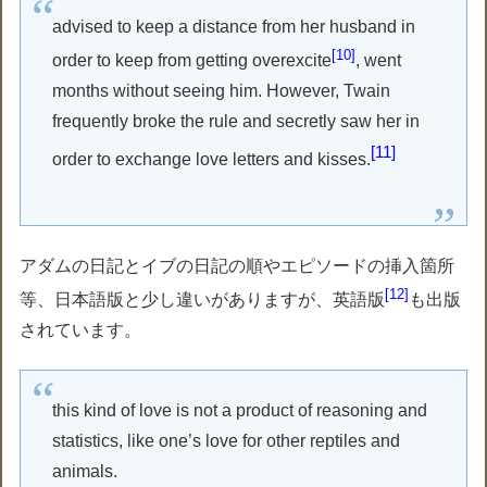
advised to keep a distance from her husband in
10
order to keep from getting overexcite
, went
months without seeing him. However, Twain
frequently broke the rule and secretly saw her in
11
order to exchange love letters and kisses.
アダムの日記とイブの日記の順やエピソードの挿入箇所
12
等、日本語版と少し違いがありますが、英語版
も出版
されています。
this kind of love is not a product of reasoning and
statistics, like one’s love for other reptiles and
animals.