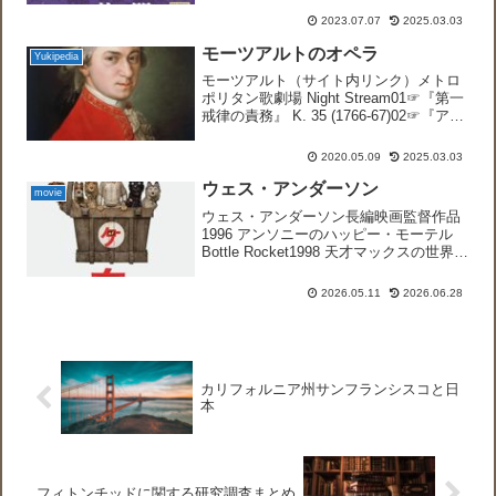
子を主人公とし、100人以上の人々の結
2023.07.07
2025.03.03
婚や任官、生死などの列挙...
モーツアルトのオペラ
Yukipedia
モーツアルト（サイト内リンク）メトロ
ポリタン歌劇場 Night Stream01☞『第一
戒律の責務』 K. 35 (1766-67)02☞『アポ
ロとヒュアキントゥス』 K. 38 (1767)03
☞『バスティアンとバスティエンヌ』 K.
2020.05.09
2025.03.03
5...
ウェス・アンダーソン
movie
ウェス・アンダーソン長編映画監督作品
1996 アンソニーのハッピー・モーテル
Bottle Rocket1998 天才マックスの世界
Rushmoreザ・ロイヤル・テネンバウム
ズ The Royal Tenenbaums（2001）ジ
2026.05.11
2026.06.28
ーン・...
カリフォルニア州サンフランシスコと日
本
フィトンチッドに関する研究調査まとめ