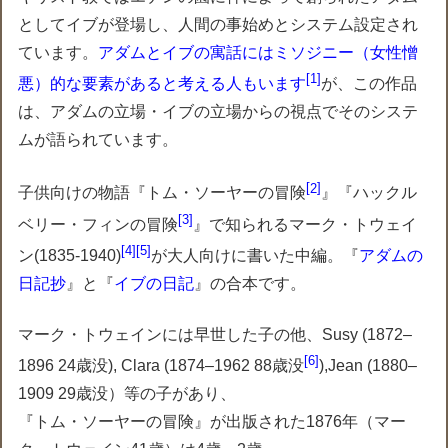
としてイブが登場し、人間の事始めとシステム設定され
ています。
アダムとイブの寓話にはミソジニー（女性憎
1
悪）的な要素があると考える人もいます
が、この作品
は、アダムの立場・イブの立場からの視点でそのシステ
ムが語られています。
2
子供向けの物語『トム・ソーヤーの冒険
』『ハックル
3
ベリー・フィンの冒険
』で知られるマーク・トウェイ
4
5
ン(1835-1940)
が大人向けに書いた中編。『
アダムの
日記抄
』と『
イブの日記
』の合本です。
マーク・トウェインには早世した子の他、Susy (1872–
6
1896 24歳没), Clara (1874–1962 88歳没
),Jean (1880–
1909 29歳没）等の子があり、
『トム・ソーヤーの冒険』が出版された1876年（マー