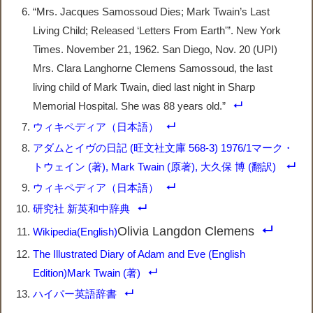
“Mrs. Jacques Samossoud Dies; Mark Twain’s Last
Living Child; Released ‘Letters From Earth'”. New York
Times. November 21, 1962. San Diego, Nov. 20 (UPI)
Mrs. Clara Langhorne Clemens Samossoud, the last
living child of Mark Twain, died last night in Sharp
Memorial Hospital. She was 88 years old.”
ウィキペディア（日本語）
アダムとイヴの日記 (旺文社文庫 568-3) 1976/1マーク・
トウェイン (著), Mark Twain (原著), 大久保 博 (翻訳)
ウィキペディア（日本語）
研究社 新英和中辞典
Olivia Langdon Clemens
Wikipedia(English)
The Illustrated Diary of Adam and Eve (English
Edition)Mark Twain (著)
ハイパー英語辞書