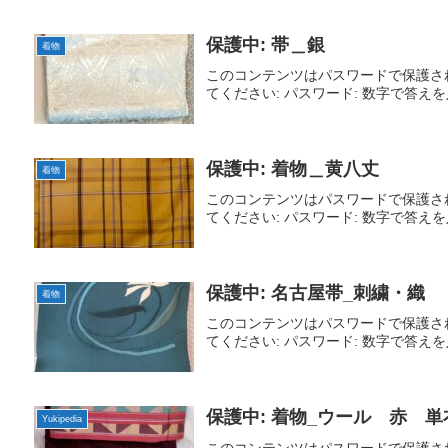
保護中: 帯＿銀
着物
このコンテンツはパスワードで保護さ
てください: パスワード: 数字で答えを入力
保護中: 着物＿黄八丈
着物
このコンテンツはパスワードで保護さ
てください: パスワード: 数字で答えを入
保護中: 名古屋帯_刺繍・織
着物
このコンテンツはパスワードで保護さ
てください: パスワード: 数字で答えを入力し
保護中: 着物_ウール 赤 単
Yukipedia
このコンテンツはパスワードで保護さ