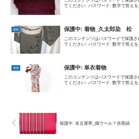
てください: パスワード: 数字で答えを入力し
保護中: 着物_久太郎染 松
着物
このコンテンツはパスワードで保護さ
てください: パスワード: 数字で答えを入力
保護中: 単衣着物
着物
このコンテンツはパスワードで保護さ
てください: パスワード: 数字で答えを入力
保護中: 名古屋帯_織ウール？赤黒縞