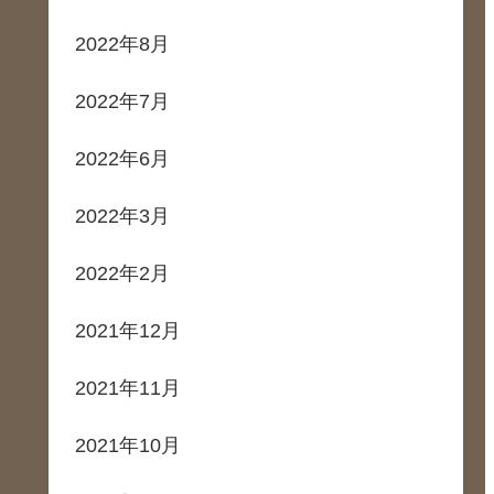
2022年8月
2022年7月
2022年6月
2022年3月
2022年2月
2021年12月
2021年11月
2021年10月