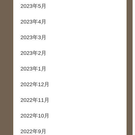
2023年5月
2023年4月
2023年3月
2023年2月
2023年1月
2022年12月
2022年11月
2022年10月
2022年9月