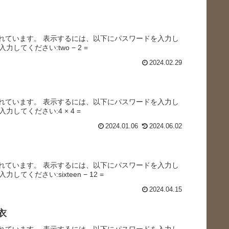
れています。 表示するには、以下にパスワードを入力し
してください:two − 2 =
2024.02.29
れています。 表示するには、以下にパスワードを入力し
力してください:4 × 4 =
2024.01.06
2024.06.02
れています。 表示するには、以下にパスワードを入力し
てください:sixteen − 12 =
2024.04.15
衣
れています。 表示するには、以下にパスワードを入力し