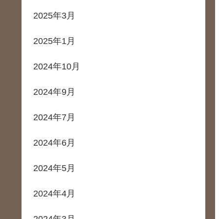
2025年3月
2025年1月
2024年10月
2024年9月
2024年7月
2024年6月
2024年5月
2024年4月