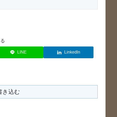
する
LINE
LinkedIn
書き込む