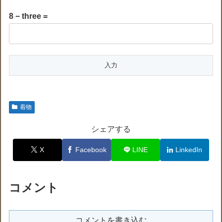
8 − three =
着物
シェアする
X
Facebook
LINE
LinkedIn
コメント
コメントを書き込む