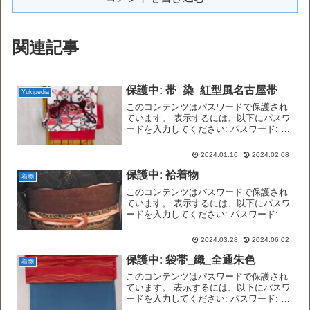
関連記事
保護中: 帯_染_紅型風名古屋帯
Yukipedia
このコンテンツはパスワードで保護され
ています。 表示するには、以下にパスワ
ードを入力してください: パスワード: 数
字で答えを入力してください:3 × three =
2024.01.16
2024.02.08
保護中: 袷着物
着物
このコンテンツはパスワードで保護され
ています。 表示するには、以下にパスワ
ードを入力してください: パスワード: 数
字で答えを入力してください:3 × one =
2024.03.28
2024.06.02
保護中: 袋帯_織_全通朱色
着物
このコンテンツはパスワードで保護され
ています。 表示するには、以下にパスワ
ードを入力してください: パスワード: 数
字で答えを入力してください:seven + 17