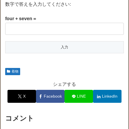
数字で答えを入力してください:
four + seven =
着物
シェアする
X
Facebook
LINE
LinkedIn
コメント