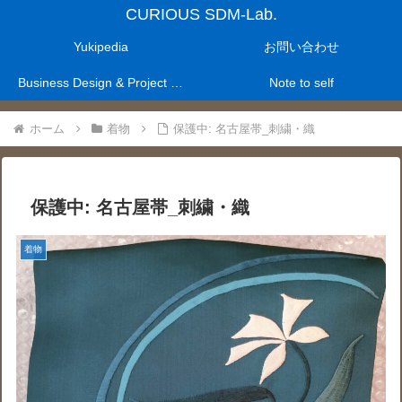
CURIOUS SDM-Lab.
Yukipedia
お問い合わせ
Business Design & Project Management Laboratry
Note to self
ホーム
着物
保護中: 名古屋帯_刺繍・織
保護中: 名古屋帯_刺繍・織
着物