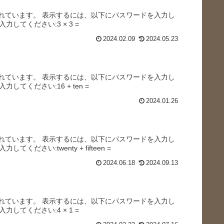
れています。 表示するには、以下にパスワードを入力し
力してください:3 × 3 =
2024.02.09
2024.05.23
れています。 表示するには、以下にパスワードを入力し
してください:16 + ten =
2024.01.26
れています。 表示するには、以下にパスワードを入力し
ください:twenty + fifteen =
2024.06.18
2024.09.13
れています。 表示するには、以下にパスワードを入力し
力してください:4 × 1 =