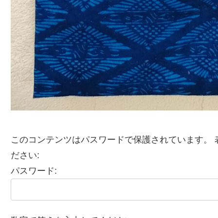
このコンテンツはパスワードで保護されています。 
ださい:
パスワード: