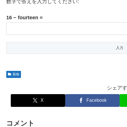
数字で答えを入力してください:
16 − fourteen =
着物
シェア
X
Facebook
コメント