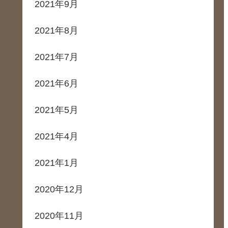
2021年9月
2021年8月
2021年7月
2021年6月
2021年5月
2021年4月
2021年1月
2020年12月
2020年11月