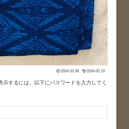
2024.03.09
2024.03.10
表示するには、以下にパスワードを入力してく