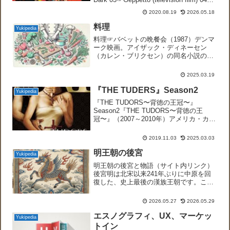
Help! I'm a Fish (anim...
2020.08.19
2026.05.18
料理
Yukipedia
料理☞バベットの晩餐会（1987）デンマ
ーク映画。アイザック・ディネーセン
（カレン・ブリクセン）の同名小説の映
画化作品、アカデミー賞最優秀外国語映
画賞。田舎の牧師の娘たちには若いころ
2025.03.19
はロマンスもありましたが、結局未婚で
施しをしながら素朴に暮...
『THE TUDERS』Season2
Yukipedia
『THE TUDORS〜背徳の王冠〜』
Season2『THE TUDORS〜背徳の王
冠〜』（2007～2010年）アメリカ・カナ
ダ・アイルランド・イギリス合作。（サ
イト内リンク）『THE TUDORS〜背徳の
2019.11.03
2025.03.03
王冠〜』Season1、Seas...
明王朝の後宮
Yukipedia
明王朝の後宮と物語（サイト内リンク）
後宮明は北宋以来241年ぶりに中原を回
復した、史上最後の漢族王朝です。この
王朝では初代太祖、朱元璋の意思が最後
まで貫徹されました。血を絶やさない、
2026.05.27
2026.05.29
外戚専横防止という面では明の後宮は成
功しましたが、宮女9千...
エスノグラフィ、UX、マーケッ
Yukipedia
トイン