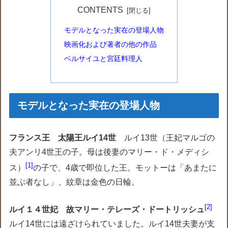
CONTENTS
モデルとなった実在の登場人物
映画化および著者の他の作品
ベルサイユと宮廷料理人
モデルとなった実在の登場人物
フランス王 太陽王ルイ14世
ルイ13世（王妃マルゴの
夫アンリ4世王の子。母は後妻のマリー・ド・メディシ
1
ス）
の子で、4歳で即位した王。モットーは「あまたに
並ぶ者なし」、紋章は金色の日輪。
2
ルイ１４世妃 故マリー・テレーズ・ドートリッシュ
ルイ14世には遠ざけられていました。ルイ14世夫妻が支