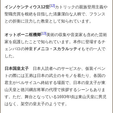
12
インノケンティウス12世
カトリックの親族登用主義や
聖職売買を根絶を目指した清廉潔白な人柄で、フランス
との折衝に注力した教皇として知られています。
13
オットボーニ枢機卿
美術の収集や音楽家も含めた芸術
家を庇護したことで知られています。本作に登場するチ
ェンバロの神童
ドメニコ・スカラルッティ
もその一人で
した。
日本国皇太子
日本人読者へのサービスか、仮装イベン
トの際には王弟は日本の武士のキモノを着たり、各国の
君主がベルサイユへ終結する場面で、日本の皇太子が東
山天皇と徳川綱吉将軍の代理で挨拶するシーンもありま
す。ただ、舞台となっている1693年頃は東山天皇に男児
はなく、架空の皇太子のようです。