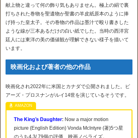
献上物と違って何の飾り気もありません。極上の絹で裏
打ちされた巻物を聖遺物か聖書の羊皮紙原本のように捧
げ持った皇太子。その巻物の作品は墨汁で殴り書きした
ような線が三本あるだけの白い紙でした。当時の西洋宮
廷人には東洋の美の価値観が理解できない様子を描いて
います。
映画化および著者の他の作品
映画化され2022年に米国とカナダで公開されました。ピ
アーズ・プロスナンがルイ14世を演じているそうです。
The King’s Daughter
:
Now a major motion
picture (English Edition) Vonda McIntyre (著)5つ星
のうち4.3/ 79個の評価 映画ノベライズ。