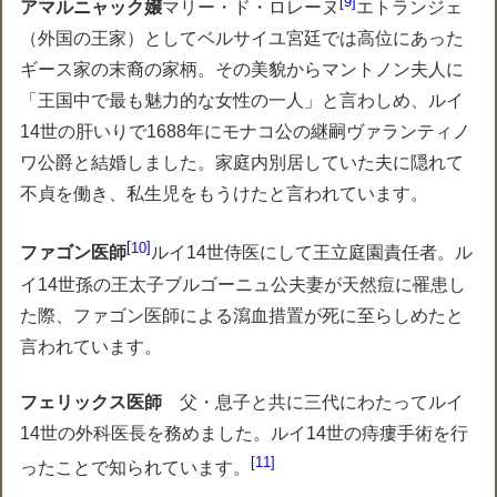
9
アマルニャック嬢
マリー・ド・ロレーヌ
エトランジェ
（外国の王家）としてベルサイユ宮廷では高位にあった
ギース家の末裔の家柄。その美貌からマントノン夫人に
「王国中で最も魅力的な女性の一人」と言わしめ、ルイ
14世の肝いりで1688年にモナコ公の継嗣ヴァランティノ
ワ公爵と結婚しました。家庭内別居していた夫に隠れて
不貞を働き、私生児をもうけたと言われています。
10
ファゴン医師
ルイ14世侍医にして王立庭園責任者。ル
イ14世孫の王太子ブルゴーニュ公夫妻が天然痘に罹患し
た際、ファゴン医師による瀉血措置が死に至らしめたと
言われています。
フェリックス医師
父・息子と共に三代にわたってルイ
14世の外科医長を務めました。ルイ14世の痔瘻手術を行
11
ったことで知られています。