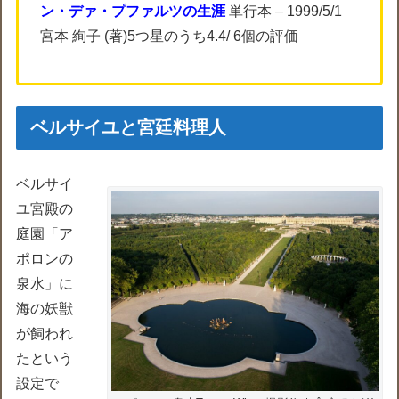
ン・デァ・プファルツの生涯
単行本 – 1999/5/1
宮本 絢子 (著)5つ星のうち4.4/ 6個の評価
ベルサイユと宮廷料理人
ベルサイ
ユ宮殿の
庭園「ア
ポロンの
泉水」に
海の妖獣
が飼われ
たという
設定で