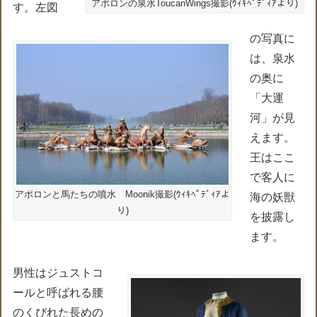
アポロンの泉水ToucanWings撮影(ｳｨｷﾍﾟﾃﾞｨｱより)
す。左図
の写真に
は、泉水
の奥に
「大運
河」が見
えます。
王はここ
で客人に
アポロンと馬たちの噴水 Moonik撮影(ｳｨｷﾍﾟﾃﾞｨｱよ
海の妖獣
り)
を披露し
ます。
男性はジュストコ
ールと呼ばれる腰
のくびれた長めの