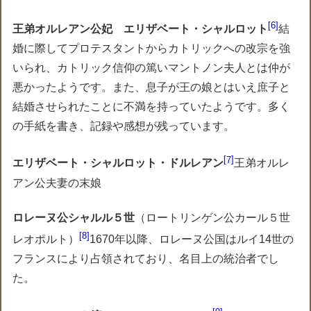
6
王弟オルレアン公妃 エリザベート・シャルロット
結
婚に際してプロテスタントからカトリックへの改宗を強
いられ、カトリック信仰の篤いマントノン夫人とは仲が
悪かったようです。また、息子が王の娘とはいえ庶子と
結婚させられたことに不満を持っていたようです。多く
の手紙を書き、記録や感想が残っています。
7
エリザベート・シャルロット・ドルレアン
王弟オルレ
アン公夫妻の末娘
ロレーヌ公シャルル５世
（ロートリンゲン公カール５世
8
レオポルト）
1670年以降、ロレーヌ公国はルイ14世の
フランスにより占領されており、名目上の統治者でし
た。