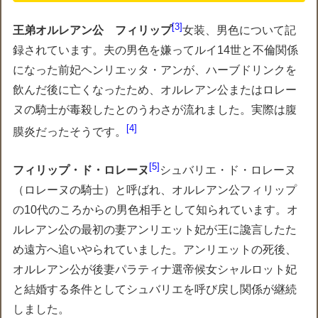
3
王弟オルレアン公 フィリップ
女装、男色について記
録されています。夫の男色を嫌ってルイ14世と不倫関係
になった前妃ヘンリエッタ・アンが、ハーブドリンクを
飲んだ後に亡くなったため、オルレアン公またはロレー
ヌの騎士が毒殺したとのうわさが流れました。実際は腹
4
膜炎だったそうです。
5
フィリップ・ド・ロレーヌ
シュバリエ・ド・ロレーヌ
（ロレーヌの騎士）と呼ばれ、オルレアン公フィリップ
の10代のころからの男色相手として知られています。オ
ルレアン公の最初の妻アンリエット妃が王に讒言したた
め遠方へ追いやられていました。アンリエットの死後、
オルレアン公が後妻パラティナ選帝候女シャルロット妃
と結婚する条件としてシュバリエを呼び戻し関係が継続
しました。