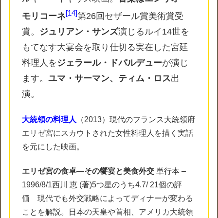
14
モリコーネ
第26回セザール賞美術賞受
賞。
ジュリアン・サンズ
演じるルイ14世を
もてなす大宴会を取り仕切る実在した宮廷
料理人を
ジェラール・ドパルデュー
が演じ
ます。
ユマ・サーマン、ティム・ロス
出
演。
大統領の料理人
（2013）現代のフランス大統領府
エリゼ宮にスカウトされた女性料理人を描く実話
を元にした映画。
エリゼ宮の食卓―その饗宴と美食外交
単行本 –
1996/8/1西川 恵 (著)5つ星のうち4.7/ 21個の評
価 現代でも外交戦略によってディナーが変わる
ことを解説。日本の天皇や首相、アメリカ大統領