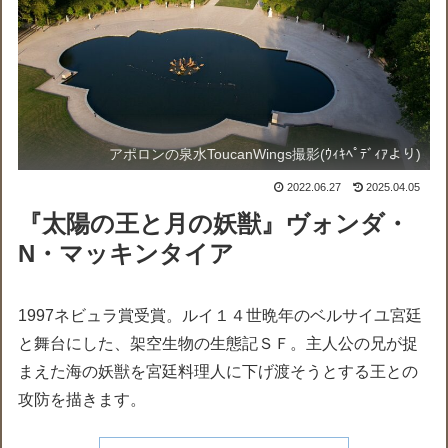
アポロンの泉水ToucanWings撮影(ｳｨｷﾍﾟﾃﾞｨｱより)
2022.06.27
2025.04.05
『太陽の王と月の妖獣』ヴォンダ・
N・マッキンタイア
1997ネビュラ賞受賞。ルイ１４世晩年のベルサイユ宮廷
と舞台にした、架空生物の生態記ＳＦ。主人公の兄が捉
まえた海の妖獣を宮廷料理人に下げ渡そうとする王との
攻防を描きます。