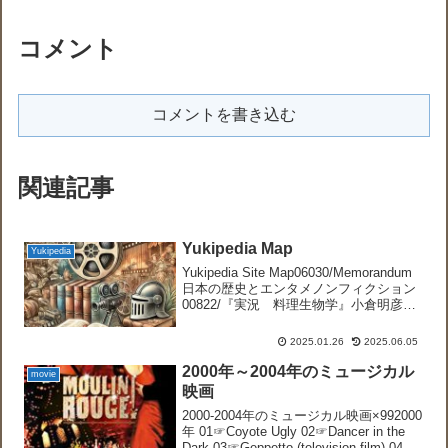
コメント
コメントを書き込む
関連記事
Yukipedia Map
Yukipedia
Yukipedia Site Map06030/Memorandum
日本の歴史とエンタメノンフィクション
00822/『実況 料理生物学』小倉明彦
01011/『発想と企画の心理学』高橋誠
06798/『衆愚の病理』里見清一01738/人
2025.01.26
2025.06.05
を動かす...
2000年～2004年のミュージカル
movie
映画
2000-2004年のミュージカル映画×992000
年 01☞Coyote Ugly 02☞Dancer in the
Dark 03☞Geppetto (television film) 04☞