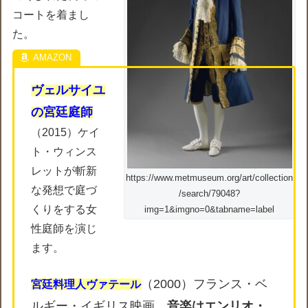
コートを着まし
た。
ヴェルサイユ
の宮廷庭師
（2015）ケイ
ト・ウィンス
レットが斬新
https://www.metmuseum.org/art/collection
な発想で庭づ
/search/79048?
くりをする女
img=1&imgno=0&tabname=label
性庭師を演じ
ます。
（2000）フランス・ベ
宮廷料理人ヴァテール
ルギー・イギリス映画。
音楽はエンリオ・