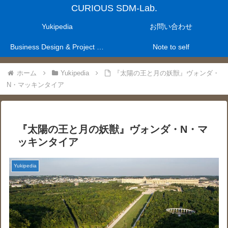
CURIOUS SDM-Lab.
Yukipedia
お問い合わせ
Business Design & Project Management Laboratry
Note to self
ホーム
Yukipedia
『太陽の王と月の妖獣』ヴォンダ・
N・マッキンタイア
『太陽の王と月の妖獣』ヴォンダ・N・マ
ッキンタイア
Yukipedia