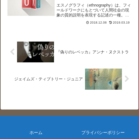
エスノグラフィ（ethnography）は、フィ
ールドワークにもとづいて人間社会の現
象の質的説明を表現する記述の一種。日
本語では民族誌、民族誌学とも言われま
2018.12.08
2019.03.19
す。英語の ethnography は、ギリシア語
のethnos＝国民・民族と、gr...
『偽りのレベッカ』アンナ・ヌクストラ
ジェイムズ・ティプトリー・ジュニア
ホーム
プライバシーポリシー