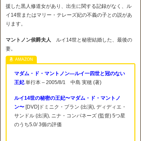
援した黒人修道女があり、出生に関する記録がなく、ル
イ14世またはマリー・テレーズ妃の不義の子との説があ
ります。
マントノン侯爵夫人
ルイ14世と秘密結婚した、最後の
妻。
マダム・ド・マントノン―ルイ一四世と冠のない
王妃
単行本 – 2005/8/1 中島 実穂 (著)
ルイ14世の秘密の王妃〜マダム・ド・マントノ
ン〜
[DVD]ドミニク・ブラン (出演), ディディエ・
サンドル (出演), ニナ・コンパネーズ (監督) 5つ星
のうち5.0/ 3個の評価