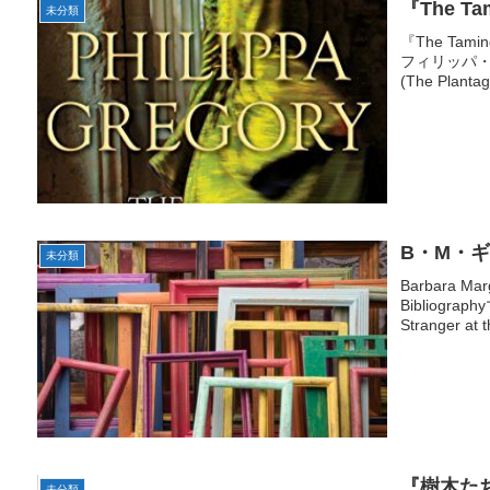
『The Tam
未分類
『The Tam
フィリッパ・グレ
(The Plantag
B・M・
未分類
Barbara M
Bibliogr
Stranger at 
『樹木た
未分類