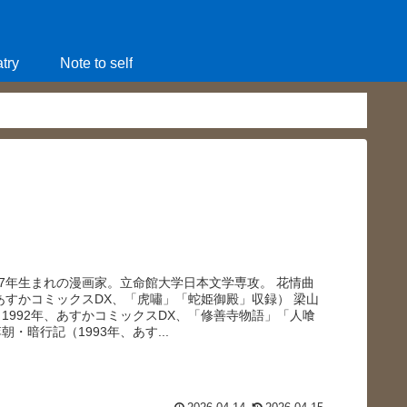
try
Note to self
67年生まれの漫画家。立命館大学日本文学専攻。 花情曲
、あすかコミックスDX、「虎嘯」「蛇姫御殿」収録） 梁山
1992年、あすかコミックスDX、「修善寺物語」「人喰
・暗行記（1993年、あす...