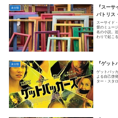
『スーサイド
未分類
パトリス
スーサイド・ショ
督のミュージ
名の小説。
わりで起こる出
『ゲット
未分類
ゲットバッカ
よる自己啓
ター・スタ