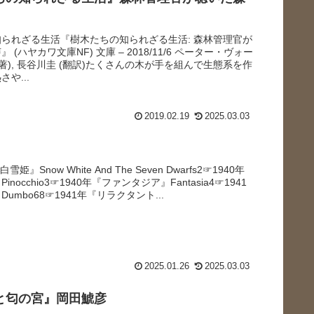
られざる生活『樹木たちの知られざる生活: 森林管理官が
 (ハヤカワ文庫NF) 文庫 – 2018/11/6 ペーター・ヴォー
(著), 長谷川圭 (翻訳)たくさんの木が手を組んで生態系を作
や...
2019.02.19
2025.03.03
雪姫』Snow White And The Seven Dwarfs2☞1940年
nocchio3☞1940年『ファンタジア』Fantasia4☞1941
umbo68☞1941年『リラクタント...
2025.01.26
2025.03.03
と匂の宮』岡田鯱彦