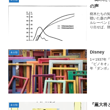
の声
樹木たちの知
聴いた森の声』
ルレーベン 
り出せば、熱さ
Disney
未分類
1☞1937年『白
『ピノキオ』Pi
年『ダンボ』D
『薫大将
未分類