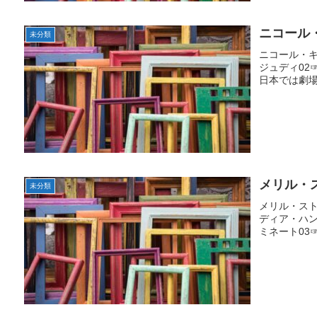
ニコール
未分類
ニコール・キッ
ジュディ02☞1
日本では劇場未
メリル・
未分類
メリル・ストリ
ディア・ハンタ
ミネート03☞1