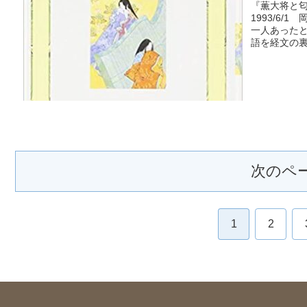
『薫大将と
1993/6/
一人あった
語を経文の裏
次のペ
1
2