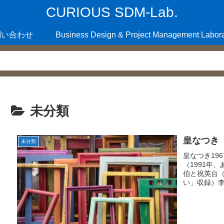
CURIOUS SDM-Lab.
問い合わせ
Business Design & Project Management Labora
未分類
皇なつき
未分類
皇なつき19
（1991年
伯と祝英台（
い」収録）李朝