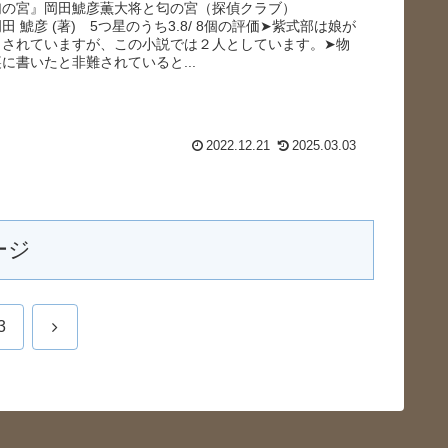
匂の宮』岡田鯱彦薫大将と匂の宮（探偵クラブ）
1 岡田 鯱彦 (著) 5つ星のうち3.8/ 8個の評価➤紫式部は娘が
とされていますが、この小説では２人としています。➤物
に書いたと非難されていると...
2022.12.21
2025.03.03
ージ
次
3
へ